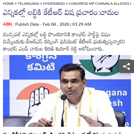
HOME
»
TELANGANA
»
HYDERABAD
»
CONGRESS MP CHAMALA ALLEGES KT
ఎన్నికల్లో లబ్ధికి కేటీఆర్‌ విష ప్రచారం:చామల
ABN
, Publish Date - Feb 04 , 2026 | 03:29 AM
మున్సిపల్‌ ఎన్నికల్లో లబ్ది పొందడానికి కాంగ్రెస్‌ పార్టీపై విషం
చిమ్మేందుకు బీఆర్‌ఎస్‌ వర్కింగ్‌ ప్రెసిడెంట్‌ కేటీఆర్‌ ప్రయత్నిస్తున్నారని
కాంగ్రెస్‌ ఎంపీ చామల కిరణ్‌ కుమార్‌ రెడ్డి ఆరోపించారు.