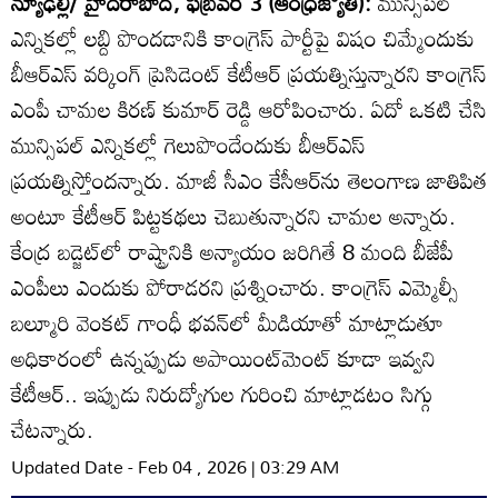
న్యూఢిల్లీ/ హైదరాబాద్‌, ఫిబ్రవరి 3 (ఆంధ్రజ్యోతి):
మున్సిపల్‌
ఎన్నికల్లో లబ్ది పొందడానికి కాంగ్రెస్‌ పార్టీపై విషం చిమ్మేందుకు
బీఆర్‌ఎస్‌ వర్కింగ్‌ ప్రెసిడెంట్‌ కేటీఆర్‌ ప్రయత్నిస్తున్నారని కాంగ్రెస్‌
ఎంపీ చామల కిరణ్‌ కుమార్‌ రెడ్డి ఆరోపించారు. ఏదో ఒకటి చేసి
మున్సిపల్‌ ఎన్నికల్లో గెలుపొందేందుకు బీఆర్‌ఎస్‌
ప్రయత్నిస్తోందన్నారు. మాజీ సీఎం కేసీఆర్‌ను తెలంగాణ జాతిపిత
అంటూ కేటీఆర్‌ పిట్టకథలు చెబుతున్నారని చామల అన్నారు.
కేంద్ర బడ్జెట్‌లో రాష్ట్రానికి అన్యాయం జరిగితే 8 మంది బీజేపీ
ఎంపీలు ఎందుకు పోరాడరని ప్రశ్నించారు. కాంగ్రెస్‌ ఎమ్మెల్సీ
బల్మూరి వెంకట్‌ గాంధీ భవన్‌లో మీడియాతో మాట్లాడుతూ
అధికారంలో ఉన్నప్పుడు అపాయింట్‌మెంట్‌ కూడా ఇవ్వని
కేటీఆర్‌.. ఇప్పుడు నిరుద్యోగుల గురించి మాట్లాడటం సిగ్గు
చేటన్నారు.
Updated Date - Feb 04 , 2026 | 03:29 AM