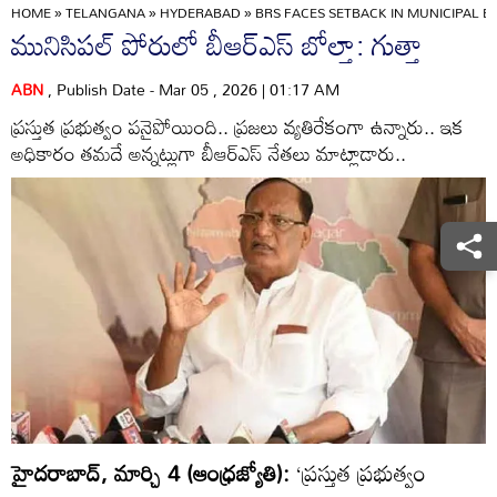
HOME
»
TELANGANA
»
HYDERABAD
»
BRS FACES SETBACK IN MUNICIPAL 
మునిసిపల్‌ పోరులో బీఆర్‌ఎస్‌ బోల్తా: గుత్తా
ABN
, Publish Date - Mar 05 , 2026 | 01:17 AM
ప్రస్తుత ప్రభుత్వం పనైపోయింది.. ప్రజలు వ్యతిరేకంగా ఉన్నారు.. ఇక
అధికారం తమదే అన్నట్లుగా బీఆర్‌ఎస్‌ నేతలు మాట్లాడారు..
హైదరాబాద్‌, మార్చి 4 (ఆంధ్రజ్యోతి):
‘ప్రస్తుత ప్రభుత్వం