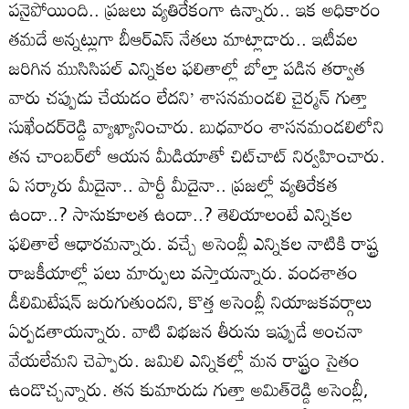
పనైపోయింది.. ప్రజలు వ్యతిరేకంగా ఉన్నారు.. ఇక అధికారం
తమదే అన్నట్లుగా బీఆర్‌ఎస్‌ నేతలు మాట్లాడారు.. ఇటీవల
జరిగిన ముసిసిపల్‌ ఎన్నికల ఫలితాల్లో బోల్తా పడిన తర్వాత
వారు చప్పుడు చేయడం లేదని’ శాసనమండలి చైర్మన్‌ గుత్తా
సుఖేందర్‌రెడ్డి వ్యాఖ్యానించారు. బుధవారం శాసనమండలిలోని
తన చాంబర్‌లో ఆయన మీడియాతో చిట్‌చాట్‌ నిర్వహించారు.
ఏ సర్కారు మీదైనా.. పార్టీ మీదైనా.. ప్రజల్లో వ్యతిరేకత
ఉందా..? సానుకూలత ఉందా..? తెలియాలంటే ఎన్నికల
ఫలితాలే ఆధారమన్నారు. వచ్చే అసెంబ్లీ ఎన్నికల నాటికి రాష్ట్ర
రాజకీయాల్లో పలు మార్పులు వస్తాయన్నారు. వందశాతం
డీలిమిటేషన్‌ జరుగుతుందని, కొత్త అసెంబ్లీ నియాజకవర్గాలు
ఏర్పడతాయన్నారు. వాటి విభజన తీరును ఇప్పుడే అంచనా
వేయలేమని చెప్పారు. జమిలి ఎన్నికల్లో మన రాష్ట్రం సైతం
ఉండొచ్చన్నారు. తన కుమారుడు గుత్తా అమిత్‌రెడ్డి అసెంబ్లీ,