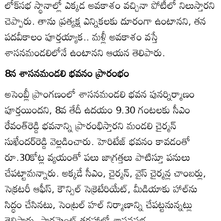
లోక్‌సభ స్థానాల్లో ఎక్కడ అవకాశం వచ్చినా పోటీలో నిలుస్తారని
చెప్పారు. తాను ప్రత్యక్ష ఎన్నికలకు దూరంగా ఉంటానని, తన
పదవీకాలం పూర్తయ్యాక.. మళ్లీ అవకాశం వస్తే
శాసనమండలిలోనే ఉంటానని ఆయన తెలిపారు.
8న శాసనమండలి భవనం ప్రారంభం
అసెంబ్లీ ప్రాంగణంలో శాసనమండలి భవన పునర్నిర్మాణం
పూర్తయిందని, 8వ తేదీ ఉదయం 9.30 గంటలకు సీఎం
రేవంత్‌రెడ్డి భవనాన్ని ప్రారంభిస్తారని మండలి చైర్మన్‌
సుఖేందర్‌రెడ్డి వెల్లడించారు. హెరిటేజ్‌ భవనం కావడంతో
రూ.30కోట్ల వ్యయంతో పలు జాగ్రత్తలు పాటిస్తూ పనులు
చేపట్టామన్నారు. అక్కడే సీఎం, చైర్మన్‌, వైస్‌ చైర్మన్ల చాంబర్లు,
సెక్రటరీ ఆఫీస్‌, కౌన్సిల్‌ సెక్రెటేరియేట్‌, మీడియాకు హాల్‌ను
సిద్ధం చేసినటు, సెంట్రల్‌ హల్‌ నిర్మాణాన్ని చేపట్టనున్నట్లు
తెలిపారు. పార్లమెంట్‌ తరహాలో శాసనసభ