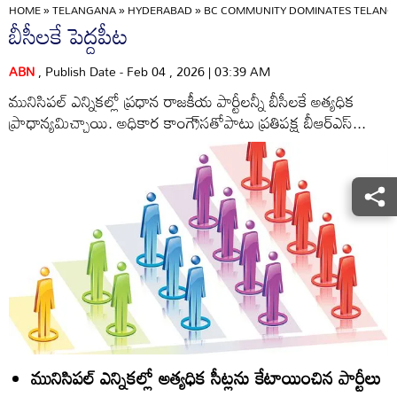
HOME
»
TELANGANA
»
HYDERABAD
»
BC COMMUNITY DOMINATES TELANGA
బీసీలకే పెద్దపీట
ABN
, Publish Date - Feb 04 , 2026 | 03:39 AM
మునిసిపల్‌ ఎన్నికల్లో ప్రధాన రాజకీయ పార్టీలన్నీ బీసీలకే అత్యధిక
ప్రాధాన్యమిచ్చాయి. అధికార కాంగ్రె్‌సతోపాటు ప్రతిపక్ష బీఆర్‌ఎస్‌...
మునిసిపల్‌ ఎన్నికల్లో అత్యధిక సీట్లను కేటాయించిన పార్టీలు