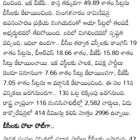
దించింది. ఇక బీజేపీ.. కాస్త తక్కువగా 49.89 శాతం సీట్లను
బీసీలకు కేటాయించింది. మంగళవారం నామినేషన్ల
ఉపసంహరణ ప్రక్రియ ముగియడంతో ఆయా సీట్లలో తలపడే
అభ్యర్థులెవరో తేలిపోయింది. బరిలో మిగిలిందెవరో స్పష్టత
వచ్చింది. ఇదిలా ఉండగా.. బీసీల తర్వాత ఎస్సీలకు కాంగ్రెస్‌ 19
శాతం సీట్లను, బీఆర్‌ఎస్‌ 18.66 శాతం, బీజేపీ 15.80 శాతం
సీట్లు కేటాయించాయి. ఇక ఎస్టీలకు పాలక, విపక్ష పార్టీలు
రెండూ సమానంగా 7.66 శాతం సీట్లు కేటాయించగా, బీజేపీ
7.05 శాతం సీట్లను ఆ వర్గానికి కేటాయించింది. ఈ నెల 11న
ఎన్నికలు జరగనుండగా.. 13న ఓట్ల లెక్కింపు జరగనుంది.
రాష్ట్ర వ్యాప్తంగా 116 మునిసిపాలిటీల్లో 2,582 వార్డులు, ఏడు
కార్పొరేషన్లలో 414 డివిజన్లు కలిపి మొత్తం 2996 ఉన్నాయి.
బీసీలకు పోటా పోటీగా..
స్థానిక సంస్థల ఎన్నికల్లో ప్రధాన పార్టీలు బీసీలకు ఇస్తామన్న 42