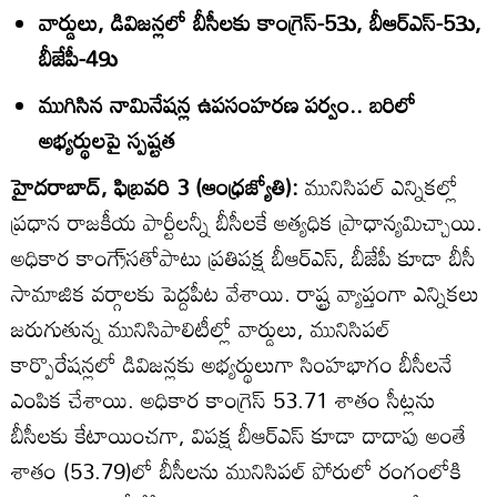
వార్డులు, డివిజన్లలో బీసీలకు కాంగ్రెస్‌-53ు, బీఆర్‌ఎస్‌-53ు,
బీజేపీ-49ు
ముగిసిన నామినేషన్ల ఉపసంహరణ పర్వం.. బరిలో
అభ్యర్థులపై స్పష్టత
హైదరాబాద్‌, ఫిబ్రవరి 3 (ఆంధ్రజ్యోతి):
మునిసిపల్‌ ఎన్నికల్లో
ప్రధాన రాజకీయ పార్టీలన్నీ బీసీలకే అత్యధిక ప్రాధాన్యమిచ్చాయి.
అధికార కాంగ్రె్‌సతోపాటు ప్రతిపక్ష బీఆర్‌ఎస్‌, బీజేపీ కూడా బీసీ
సామాజిక వర్గాలకు పెద్దపీట వేశాయి. రాష్ట్ర వ్యాప్తంగా ఎన్నికలు
జరుగుతున్న మునిసిపాలిటీల్లో వార్డులు, మునిసిపల్‌
కార్పొరేషన్లలో డివిజన్లకు అభ్యర్థులుగా సింహభాగం బీసీలనే
ఎంపిక చేశాయి. అధికార కాంగ్రెస్‌ 53.71 శాతం సీట్లను
బీసీలకు కేటాయించగా, విపక్ష బీఆర్‌ఎస్‌ కూడా దాదాపు అంతే
శాతం (53.79)లో బీసీలను మునిసిపల్‌ పోరులో రంగంలోకి