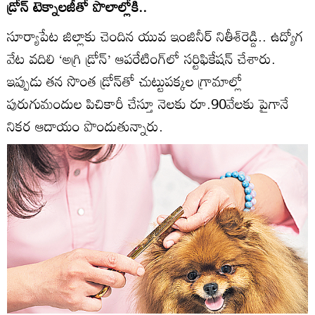
డ్రోన్‌ టెక్నాలజీతో పొలాల్లోకి..
సూర్యాపేట జిల్లాకు చెందిన యువ ఇంజినీర్‌ నితీశ్‌రెడ్డి.. ఉద్యోగ
వేట వదిలి ‘అగ్రి డ్రోన్‌’ ఆపరేటింగ్‌లో సర్టిఫికేషన్‌ చేశారు.
ఇప్పుడు తన సొంత డ్రోన్‌తో చుట్టుపక్కల గ్రామాల్లో
పురుగుమందుల పిచికారీ చేస్తూ నెలకు రూ.90వేలకు పైగానే
నికర ఆదాయం పొందుతున్నారు.