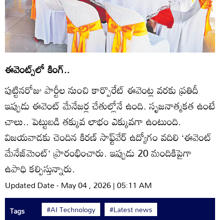
ఈవెంట్స్‌లో కింగ్‌..
పుట్టినరోజు పార్టీల నుంచి కార్పొరేట్‌ ఈవెంట్ల వరకు ప్రతిదీ
ఇప్పుడు ఈవెంట్‌ మేనేజర్ల చేతుల్లోనే ఉంది. సృజనాత్మకత ఉంటే
చాలు.. పెట్టుబడి తక్కువ లాభం ఎక్కువగా ఉంటుంది.
విజయవాడకు చెందిన కిరణ్‌ సాఫ్ట్‌వేర్‌ ఉద్యోగం వదిలి ‘ఈవెంట్‌
మేనేజ్‌మెంట్‌’ ప్రారంభించారు. ఇప్పుడు 20 మందికిపైగా
ఉపాధి కల్పిస్తున్నారు.
Updated Date - May 04 , 2026 | 05:11 AM
#AI Technology
#Latest news
Tags