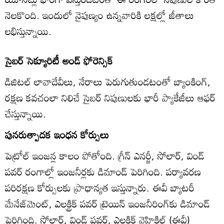
నెలకొంది. ఇందులో నైపుణ్యం ఉన్నవారికి లక్షల్లో జీతాలు
లభిస్తున్నాయి.
సైబర్‌ సెక్యూరిటీ అండ్‌ ఫోరెన్సిక్‌
డిజిటల్‌ లావాదేవీలు, నేరాలు పెరుగుతుండటంతో బ్యాంకింగ్‌,
రక్షణ కవచంలా నిలిచే సైబర్‌ నిపుణులకు భారీ ప్యాకేజీలు ఆఫర్‌
చేస్తున్నాయి.
పునరుత్పాదక ఇంధన కోర్సులు
పెట్రోల్‌ ఇంజన్ల కాలం పోతోంది. గ్రీన్‌ ఎనర్జీ, సోలార్‌, విండ్‌
పవర్‌ రంగాల్లో ఇంజనీర్లకు డిమాండ్‌ పెరిగింది. పర్యావరణ
పరిరక్షణ కోర్సులకు ప్రాధాన్యత ఇస్తున్నారు. ఈవీ బ్యాటరీ
మేనేజ్‌మెంట్‌, ఎలక్ట్రిక్‌ పవర్‌ ట్రెయిన్‌ ఇంజనీరింగ్‌కు డిమాండ్‌
పెరిగింది. సోలార్‌, విండ్‌ పవర్‌, ఎలక్ట్ర్టిక్‌ వెహికిల్‌ (ఈవీ)