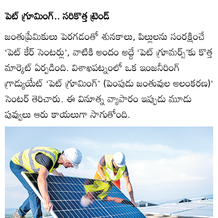
పెట్‌ గ్రూమింగ్‌.. సరికొత్త ట్రెండ్‌
జంతుప్రేమికులు పెరగడంతో శునకాలు, పిల్లులను సంరక్షించే
‘పెట్‌ కేర్‌ సెంటర్లు’, వాటికి అందం అద్దే ‘పెట్‌ గ్రూమర్స్‌’కు కొత్త
మార్కెట్‌ ఏర్పడింది. విశాఖపట్నంలో ఒక ఇంజనీరింగ్‌
గ్రాడ్యుయేట్‌ ‘పెట్‌ గ్రూమింగ్‌’ (పెంపుడు జంతువుల అలంకరణ)’
సెంటర్‌ తెరిచారు. ఈ వినూత్న వ్యాపారం ఇప్పుడు మూడు
పువ్వులు ఆరు కాయలుగా సాగుతోంది.