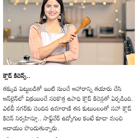
క్లౌడ్‌ కిచెన్స్‌..
తక్కువ పెట్టుబడితో ఇంటి నుంచే ఆహారాన్ని తయారు చేసి
ఆన్‌లైన్‌లో విక్రయించే సరికొత్త ఉపాధి క్లౌడ్‌ కిచెన్లతో ఏర్పడింది.
ఎల్‌బీ నగర్‌కు చెందిన ఉమారాణి తన కుటుంబంతో సహా క్లౌడ్‌
కిచెన్‌ నిర్వహిస్తూ.. సాఫ్ట్‌వేర్‌ ఉద్యోగుల కంటే కూడా మంచి
ఆదాయం పొందుతున్నారు.