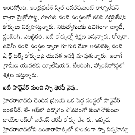
అందిస్తోంది. ఆంధ్రప్రదేశ్‌ స్కిల్‌ డెవల్‌పమెంట్‌ కార్పొరేషన్‌
ద్వారా మైక్రోసాఫ్ట్‌, గూగుల్‌ వంటి సంస్థలతో కలిసి సర్టిఫికేషన్‌
కోర్సులు నిర్వహిస్తున్నారు. నిరుద్యోగులకు ఉచితంగా బ్యూటీ,
ప్లంబింగ్‌, ఎలక్ర్టికల్‌, ఐటీ కోర్సుల్లో శిక్షణ ఇస్తున్నారు. కోర్సెరా,
ఉడెమీ వంటి సంస్థల ద్వారా గూగుల్‌ డేటా అనలిటిక్స్‌ వంటి
షార్ట్‌ టర్మ్‌ కోర్సులపై యువత ఆసక్తి చూపుతున్నారు. అలాగే
గ్రామీణ యువతకు బ్యూటీషియన్‌, టేలరింగ్‌, హ్యాండీక్రా్‌ఫ్టలో
శిక్షణ ఇస్తున్నారు.
ఐటీ సాఫ్ట్‌వేర్‌ నుంచి స్పా థెరఫీ వైపు..
హైదరాబాద్‌కు చెందిన ప్రణయ్‌ ఒక పెద్ద సంస్థలో సాఫ్ట్‌వేర్‌
ఇంజినీర్‌. లే- ఆఫ్‌లో ఉద్యోగం పోవడంతో కుంగిపోకుండా
థాయ్‌లాండ్‌లో వెల్‌నెస్‌ థెరపీ కోర్సు చేశారు. ఇప్పుడు
హైదరాబాద్‌లోని బంజారాహిల్స్‌లో సొంతంగా స్పా నిర్వహిస్తూ