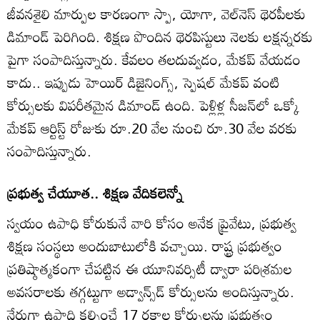
జీవనశైలి మార్పుల కారణంగా స్పా, యోగా, వెల్‌నెస్‌ థెరపీలకు
డిమాండ్‌ పెరిగింది. శిక్షణ పొందిన థెరపిస్టులు నెలకు లక్షన్నరకు
పైగా సంపాదిస్తున్నారు. కేవలం తలదువ్వడం, మేకప్‌ వేయడం
కాదు.. ఇప్పుడు హెయిర్‌ డిజైనింగ్స్‌, స్పెషల్‌ మేకప్‌ వంటి
కోర్సులకు విపరీతమైన డిమాండ్‌ ఉంది. పెళ్లిళ్ల సీజన్‌లో ఒక్కో
మేకప్‌ ఆర్టిస్ట్‌ రోజుకు రూ.20 వేల నుంచి రూ.30 వేల వరకు
సంపాదిస్తున్నారు.
ప్రభుత్వ చేయూత.. శిక్షణ వేదికలెన్నో
స్వయం ఉపాధి కోరుకునే వారి కోసం అనేక ప్రైవేటు, ప్రభుత్వ
శిక్షణ సంస్థలు అందుబాటులోకి వచ్చాయి. రాష్ట్ర ప్రభుత్వం
ప్రతిష్ఠాత్మకంగా చేపట్టిన ఈ యూనివర్సిటీ ద్వారా పరిశ్రమల
అవసరాలకు తగ్గట్టుగా అడ్వాన్స్‌డ్‌ కోర్సులను అందిస్తున్నారు.
నేరుగా ఉపాధి కల్పించే 17 రకాల కోర్సులను ప్రభుత్వం