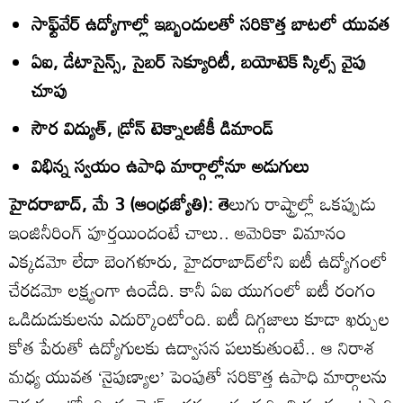
సాఫ్ట్‌వేర్‌ ఉద్యోగాల్లో ఇబ్బందులతో సరికొత్త బాటలో యువత
ఏఐ, డేటాసైన్స్‌, సైబర్‌ సెక్యూరిటీ, బయోటెక్‌ స్కిల్స్‌ వైపు
చూపు
సౌర విద్యుత్‌, డ్రోన్‌ టెక్నాలజీకీ డిమాండ్‌
విభిన్న స్వయం ఉపాధి మార్గాల్లోనూ అడుగులు
హైదరాబాద్‌, మే 3 (ఆంధ్రజ్యోతి): తె
లుగు రాష్ట్రాల్లో ఒకప్పుడు
ఇంజినీరింగ్‌ పూర్తయిందంటే చాలు.. అమెరికా విమానం
ఎక్కడమో లేదా బెంగళూరు, హైదరాబాద్‌లోని ఐటీ ఉద్యోగంలో
చేరడమో లక్ష్యంగా ఉండేది. కానీ ఏఐ యుగంలో ఐటీ రంగం
ఒడిదుడుకులను ఎదుర్కొంటోంది. ఐటీ దిగ్గజాలు కూడా ఖర్చుల
కోత పేరుతో ఉద్యోగులకు ఉద్వాసన పలుకుతుంటే.. ఆ నిరాశ
మధ్య యువత ‘నైపుణ్యాల’ పెంపుతో సరికొత్త ఉపాధి మార్గాలను