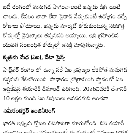
ఐటీ రంగంలో మనుగడ సాగించాలంటే ఇప్పుడు డిగ్రీ ఉంటే
చాలదు. కేవలం జావా లేదా పైథాన్‌ నేర్చుకుంటే ఉద్యోగం వచ్చే
రోజులు పోయాయి. ఇప్పుడు మార్కెట్‌ కోరుకుంటున్న సరికొత్త
కోర్సుల్లో నైపుణ్యాలు తప్పనిసరి అయ్యాయి. ఇది గ్రహించిన
యువత సంబంధిత కోర్సుల్లో ఆసక్తి చూపుతున్నారు.
కృత్రిమ మేధ (ఏఐ), డేటా సైన్స్‌
సాఫ్ట్‌వేర్‌ రంగం లో ఉన్నా సరే ఏఐ నైపుణ్యం లేకపోతే మనుగడ
కష్టమని తేలిపోయింది. సాధారణ ప్రోగ్రామింగ్‌ స్థానంలో ఏఐ
అప్లికేషన్ల తయారీకి డిమాండ్‌ పెరిగింది. 2026చివరికి దేశానికి
10 లక్షల మంది ఏఐ నిపుణులు అవసరమని అంచనా.
సెమీకండక్టర్‌ ఇంజినీరింగ్‌
భారత్‌ ఇప్పుడు గ్లోబల్‌ చిప్‌హబ్‌గా మారుతోంది. చిప్‌ తయారీ
యూనిట్లు భారీగా వస్తుండటంతో ఈ రంగంలో నిపుణుల కొరత