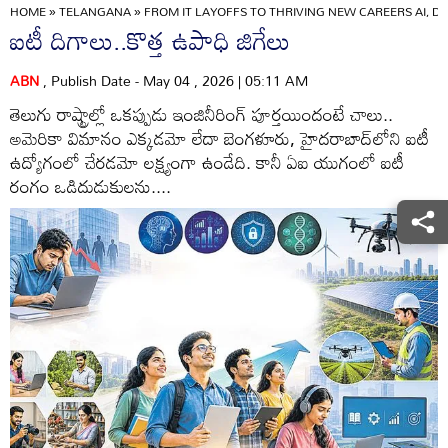
HOME
»
TELANGANA
»
FROM IT LAYOFFS TO THRIVING NEW CAREERS AI, 
ఐటీ దిగాలు..కొత్త ఉపాధి జిగేలు
ABN
, Publish Date - May 04 , 2026 | 05:11 AM
తెలుగు రాష్ట్రాల్లో ఒకప్పుడు ఇంజినీరింగ్‌ పూర్తయిందంటే చాలు..
అమెరికా విమానం ఎక్కడమో లేదా బెంగళూరు, హైదరాబాద్‌లోని ఐటీ
ఉద్యోగంలో చేరడమో లక్ష్యంగా ఉండేది. కానీ ఏఐ యుగంలో ఐటీ
రంగం ఒడిదుడుకులను....