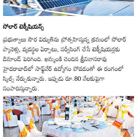
సోలార్‌ టెక్నీషియన్స్‌
ప్రభుత్వాలు సౌర విద్యుత్‌ను ప్రోత్సహిస్తున్న క్రమంలో సోలార్‌
ప్యానెళ్లు, వ్యవస్థల ఏర్పాటు, సర్వీసింగ్‌ చేసే టెక్నీషియన్లకు
డిమాండ్‌ పెరిగింది. ఖమ్మంకి చెందిన శ్రీనివాసరావు
హైదరాబాద్‌లో సాఫ్ట్‌వేర్‌ ఉద్యోగం పోవడంతో ఈ రంగంలో
స్కిల్స్‌ నేర్చుకున్నారు. ఇప్పుడు రూ.80 వేలకుపైగా
సంపాదిస్తున్నారు.