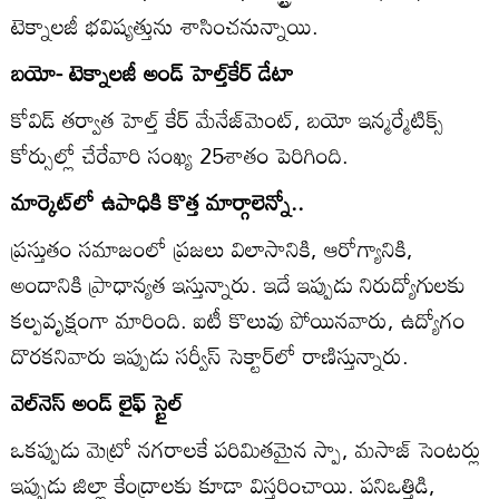
టెక్నాలజీ భవిష్యత్తును శాసించనున్నాయి.
బయో- టెక్నాలజీ అండ్‌ హెల్త్‌కేర్‌ డేటా
కోవిడ్‌ తర్వాత హెల్త్‌ కేర్‌ మేనేజ్‌మెంట్‌, బయో ఇన్మర్మేటిక్స్‌
కోర్సుల్లో చేరేవారి సంఖ్య 25శాతం పెరిగింది.
మార్కెట్‌లో ఉపాధికి కొత్త మార్గాలెన్నో..
ప్రస్తుతం సమాజంలో ప్రజలు విలాసానికి, ఆరోగ్యానికి,
అందానికి ప్రాధాన్యత ఇస్తున్నారు. ఇదే ఇప్పుడు నిరుద్యోగులకు
కల్పవృక్షంగా మారింది. ఐటీ కొలువు పోయినవారు, ఉద్యోగం
దొరకనివారు ఇప్పుడు సర్వీస్‌ సెక్టార్‌లో రాణిస్తున్నారు.
వెల్‌నెస్‌ అండ్‌ లైఫ్‌ స్టైల్‌
ఒకప్పుడు మెట్రో నగరాలకే పరిమితమైన స్పా, మసాజ్‌ సెంటర్లు
ఇప్పుడు జిల్లా కేంద్రాలకు కూడా విస్తరించాయి. పనిఒత్తిడి,