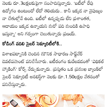
నెలకు రూ.3లక్షలకుపైగా సంపాదిస్తున్నారు. ‘ఐటీలో రేపు
ఉద్యోగం ఉంటుందో లేదో తెలియదు.. కానీ ఇక్కడ నా నైపుణ్యం
నా చేతుల్లోనే ఉంది. ఐటీలో ఉన్నప్పుడు లేని ప్రశాంతత,
ఆదాయం ఇక్కడ ఉన్నాయని మరో పది మందికి ఉపాధి
ఇస్తున్నా’ అని గర్వంగా చెబుతున్నారు ప్రణయ్‌.
కోడింగ్‌ వదిలి సైబర్‌ సెక్యూరిటీలోకి..
విశాఖపట్నానికి చెందిన మౌనిక సాధారణ సాఫ్ట్‌వేర్‌
డెవల్‌పమెంట్‌ పనిచేసేవారు. ఐటీరంగం కుదేలవడంతో ‘ఎథికల్‌
హ్యాకింగ్‌’ కోర్స్‌ నేర్చుకున్నారు. ప్రస్తుతం ఒక ప్రముఖ బ్యాంక్‌లో
సైబర్‌ సెక్యూరిటీ అనలిస్ట్‌గా నెలకు రూ.1.50లక్షల వేతనంతో
పనిచేస్తున్నారు.