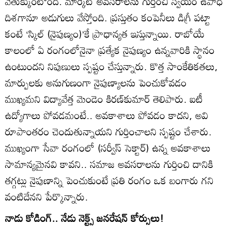
వెతుక్కుంటోంది. మార్కెట్‌ అవసరాలను గుర్తించి స్వయం ఉపాధి
దిశగానూ అడుగులు వేస్తోంది. ప్రస్తుతం కంపెనీలు డిగ్రీ పట్టా
కంటే ‘స్కిల్‌ (నైపుణ్యం)’కే ప్రాధాన్యత ఇస్తున్నాయి. రాబోయే
కాలంలో ఏ రంగంలోనైనా ప్రత్యేక నైపుణ్యం ఉన్నవారికి స్థానం
ఉంటుందని నిపుణులు స్పష్టం చేస్తున్నారు. కొత్త సాంకేతికతలు,
మార్పులకు అనుగుణంగా నైపుణ్యాలను పెంచుకోవడం
ముఖ్యమని విద్యావేత్త మెండెం కిరణ్‌కుమార్‌ తెలిపారు. ఐటీ
ఉద్యోగాలు పోవడమంటే.. అవకాశాలు పోవడం కాదని, అవి
రూపాంతరం చెందుతున్నాయని గుర్తించాలని స్పష్టం చేశారు.
ముఖ్యంగా సేవా రంగంలో (సర్వీస్‌ సెక్టార్‌) ఉన్న అవకాశాలు
సామాన్యమైనవి కావని.. సమాజ అవసరాలను గుర్తించి దానికి
తగ్గట్లు నైపుణాన్ని పెంచుకుంటే ప్రతి రంగం ఒక బంగారు గని
వంటిదేనని పేర్కొన్నారు.
నాడు కోడింగ్‌.. నేడు నెక్ట్స్‌ జనరేషన్‌ కోర్సులు!