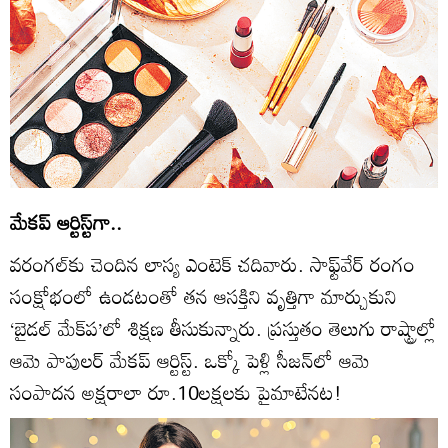
మేకప్‌ ఆర్టిస్ట్‌గా..
వరంగల్‌కు చెందిన లాస్య ఎంటెక్‌ చదివారు. సాఫ్ట్‌వేర్‌ రంగం
సంక్షోభంలో ఉండటంతో తన ఆసక్తిని వృత్తిగా మార్చుకుని
‘బైడల్‌ మేక్‌ప’లో శిక్షణ తీసుకున్నారు. ప్రస్తుతం తెలుగు రాష్ట్రాల్లో
ఆమె పాపులర్‌ మేకప్‌ ఆర్టిస్ట్‌. ఒక్కో పెళ్లి సీజన్‌లో ఆమె
సంపాదన అక్షరాలా రూ.10లక్షలకు పైమాటేనట!