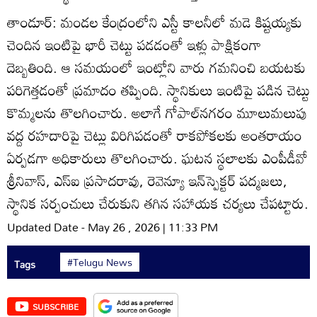
తాండూర్‌: మండల కేంద్రంలోని ఎస్టీ కాలనీలో మడె కిష్టయ్యకు
చెందిన ఇంటిపై భారీ చెట్టు పడడంతో ఇళ్లు పాక్షికంగా
దెబ్బతింది. ఆ సమయంలో ఇంట్లోని వారు గమనించి బయటకు
పరిగెత్తడంతో ప్రమాదం తప్పింది. స్థానికులు ఇంటిపై పడిన చెట్టు
కొమ్మలను తొలగించారు. అలాగే గోపాల్‌నగరం మూలుమలుపు
వద్ద రహదారిపై చెట్లు విరిగిపడంతో రాకపోకలకు అంతరాయం
ఏర్పడగా అధికారులు తొలగించారు. ఘటన స్థలాలకు ఎంపీడీవో
శ్రీనివాస్‌, ఎస్‌ఐ ప్రసాదరావు, రెవెన్యూ ఇన్‌స్పెక్టర్‌ పద్మజలు,
స్థానిక సర్పంచులు చేరుకుని తగిన సహాయక చర్యలు చేపట్టారు.
Updated Date - May 26 , 2026 | 11:33 PM
#Telugu News
Tags
SUBSCRIBE