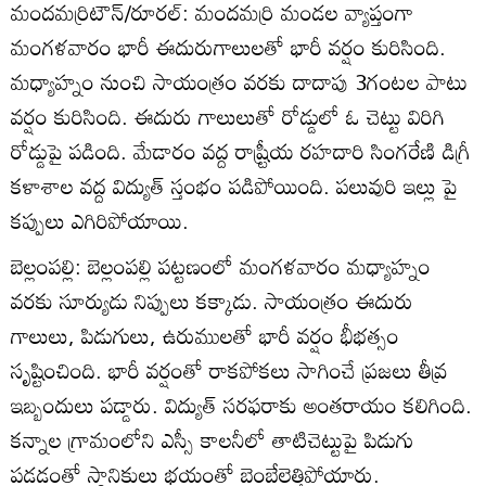
మందమర్రిటౌన్‌/రూరల్‌: మందమర్రి మండల వ్యాప్తంగా
మంగళవారం భారీ ఈదురుగాలులతో భారీ వర్షం కురిసింది.
మధ్యాహ్నం నుంచి సాయంత్రం వరకు దాదాపు 3గంటల పాటు
వర్షం కురిసింది. ఈదురు గాలులుతో రోడ్డులో ఓ చెట్టు విరిగి
రోడ్డుపై పడింది. మేడారం వద్ద రాష్ర్టీయ రహదారి సింగరేణి డిగ్రీ
కళాశాల వద్ద విద్యుత్‌ స్తంభం పడిపోయింది. పలువురి ఇల్లు పై
కప్పులు ఎగిరిపోయాయి.
బెల్లంపల్లి: బెల్లంపల్లి పట్టణంలో మంగళవారం మధ్యాహ్నం
వరకు సూర్యుడు నిప్పులు కక్కాడు. సాయంత్రం ఈదురు
గాలులు, పిడుగులు, ఉరుములతో భారీ వర్షం భీభత్సం
సృష్టించింది. భారీ వర్షంతో రాకపోకలు సాగించే ప్రజలు తీవ్ర
ఇబ్బందులు పడ్డారు. విద్యుత్‌ సరఫరాకు అంతరాయం కలిగింది.
కన్నాల గ్రామంలోని ఎస్సీ కాలనీలో తాటిచెట్టుపై పిడుగు
పడడంతో స్థానికులు భయంతో బెంబేలెత్తిపోయారు.