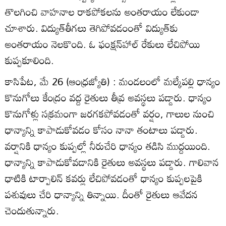
తొలగించి వాహనాల రాకపోకలను అంతరాయం లేకుండా
చూశారు. విద్యుత్‌తీగలు తెగిపోవడంంతో విద్యుత్‌కు
అంతరాయం నెలకొంది. ఓ ఫంక్షన్‌హాల్‌ రేకులు లేచిపోయి
కుప్పకూలింది.
కాసిపేట, మే 26 (ఆంధ్రజ్యోతి) : మండలంలో మల్కేపల్లి ధాన్యం
కొనుగోలు కేంద్రం వద్ద రైతులు తీవ్ర అవస్థలు పడ్డారు. ధాన్యం
కొనుగోళ్లు సక్రమంగా జరగకపోవడంతో వర్షం, గాలుల నుంచి
ధాన్యాన్ని కాపాడుకోవడం కోసం నానా తంటాలు పడ్డారు.
వర్షానికి ధాన్యం కుప్పల్లో నీరుచేరి ధాన్యం తడిసి ముద్దయింది.
ధాన్యాన్ని కాపాడుకోవడానికి రైతులు అవస్థలు పడ్డారు. గాలివాన
ధాటికి టార్పాలిన్‌ కవర్లు లేచిపోవడంతో ధాన్యం కుప్పలపైకి
పశువులు చేరి ధాన్యాన్ని తిన్నాయి. దీంతో రైతులు ఆవేదన
చెందుతున్నారు.