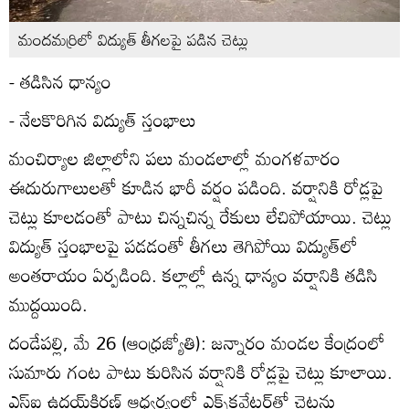
మందమర్రిలో విద్యుత్‌ తీగలపై పడిన చెట్లు
- తడిసిన ధాన్యం
- నేలకొరిగిన విద్యుత్‌ స్తంభాలు
మంచిర్యాల జిల్లాలోని పలు మండలాల్లో మంగళవారం
ఈదురుగాలులతో కూడిన భారీ వర్షం పడింది. వర్షానికి రోడ్లపై
చెట్లు కూలడంతో పాటు చిన్నచిన్న రేకులు లేచిపోయాయి. చెట్లు
విద్యుత్‌ స్తంభాలపై పడడంతో తీగలు తెగిపోయి విద్యుత్‌లో
అంతరాయం ఏర్పడింది. కల్లాల్లో ఉన్న ధాన్యం వర్షానికి తడిసి
ముద్దయింది.
దండేపల్లి, మే 26 (ఆంధ్రజ్యోతి): జన్నారం మండల కేంద్రంలో
సుమారు గంట పాటు కురిసిన వర్షానికి రోడ్లపై చెట్లు కూలాయి.
ఎస్‌ఐ ఉదయ్‌కిరణ్‌ ఆధ్వర్యంలో ఎక్స్‌కవేటర్‌తో చెట్లను