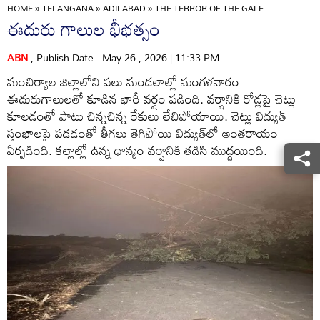
HOME
»
TELANGANA
»
ADILABAD
»
THE TERROR OF THE GALE
ఈదురు గాలుల భీభత్సం
ABN
, Publish Date - May 26 , 2026 | 11:33 PM
మంచిర్యాల జిల్లాలోని పలు మండలాల్లో మంగళవారం
ఈదురుగాలులతో కూడిన భారీ వర్షం పడింది. వర్షానికి రోడ్లపై చెట్లు
కూలడంతో పాటు చిన్నచిన్న రేకులు లేచిపోయాయి. చెట్లు విద్యుత్‌
స్తంభాలపై పడడంతో తీగలు తెగిపోయి విద్యుత్‌లో అంతరాయం
ఏర్పడింది. కల్లాల్లో ఉన్న ధాన్యం వర్షానికి తడిసి ముద్దయింది.