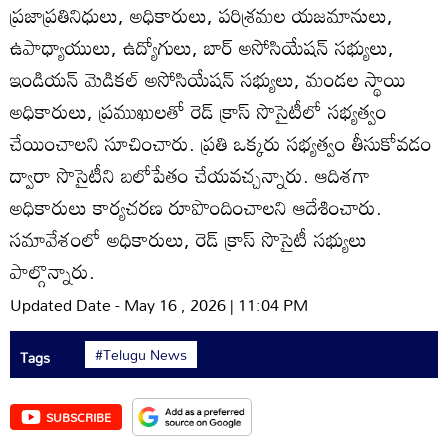
ప్రజాప్రతినిధులు, అధికారులు, పరిశ్రమల యజమానులు,
ఉపాధ్యాయులు, ఉద్యోగులు, బార్‌ అసోసియేషన్‌ సభ్యులు,
ఇండియన్‌ మెడికల్‌ అసోసియేషన్‌ సభ్యులు, మండల స్థాయి
అధికారులు, ప్రముఖులతో రెడ్‌ క్రాస్‌ సొసైటీలో సభ్యత్వం
చేయించాలని సూచించారు. ప్రతి ఒక్కరు సభ్యత్వం తీసుకోవడం
ద్వారా సొసైటీని బలోపేతం చేయవచ్చన్నారు. ఆదిశగా
అధికారులు కార్యచరణ రూపొందించాలని ఆదేశించారు.
సమావేశంలో అధికారులు, రెడ్‌ క్రాస్‌ సొసైటీ సభ్యులు
పాల్గొన్నారు.
Updated Date - May 16 , 2026 | 11:04 PM
#Telugu News
Tags
SUBSCRIBE