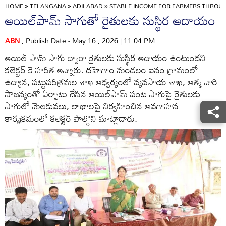
HOME
»
TELANGANA
»
ADILABAD
»
STABLE INCOME FOR FARMERS THROUG
ఆయిల్‌పామ్‌ సాగుతో రైతులకు సుస్థిర ఆదాయం
ABN
, Publish Date - May 16 , 2026 | 11:04 PM
ఆయిల్‌ పామ్‌ సాగు ద్వారా రైతులకు సుస్థిర ఆదాయం ఉంటుందని
కలెక్టర్‌ కె హరిత అన్నారు. దహెగాం మండలం ఐనం గ్రామంలో
ఉద్యాన, పట్టుపరిశ్రమల శాఖ ఆధ్వర్యంలో వ్యవసాయ శాఖ, ఆత్మ వారి
సౌజన్యంతో ఏర్పాటు చేసిన ఆయిల్‌పామ్‌ పంట సాగుపై రైతులకు
సాగులో మెలకువలు, లాభాలపై నిర్వహించిన అవగాహన
కార్యక్రమంలో కలెక్టర్‌ పాల్గొని మాట్లాడారు.