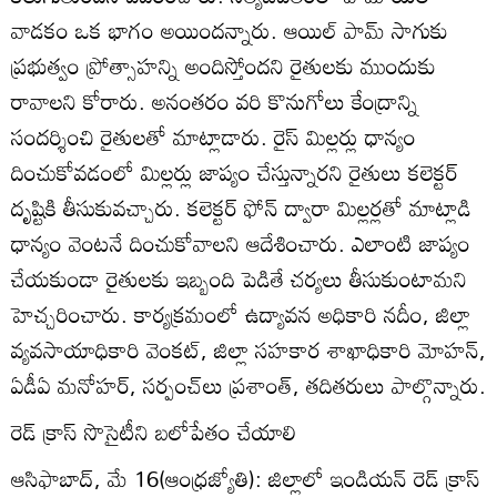
వాడకం ఒక భాగం అయిందన్నారు. ఆయిల్‌ పామ్‌ సాగుకు
ప్రభుత్వం ప్రోత్సాహన్ని అందిస్తోందని రైతులకు ముందుకు
రావాలని కోరారు. అనంతరం వరి కొనుగోలు కేంద్రాన్ని
సందర్శించి రైతులతో మాట్లాడారు. రైస్‌ మిల్లర్లు ధాన్యం
దించుకోవడంలో మిల్లర్లు జాప్యం చేస్తున్నారని రైతులు కలెక్టర్‌
దృష్టికి తీసుకువచ్చారు. కలెక్టర్‌ ఫోన్‌ ద్వారా మిల్లర్లతో మాట్లాడి
ధాన్యం వెంటనే దించుకోవాలని ఆదేశించారు. ఎలాంటి జాప్యం
చేయకుండా రైతులకు ఇబ్బంది పెడితే చర్యలు తీసుకుంటామని
హెచ్చరించారు. కార్యక్రమంలో ఉద్యావన అధికారి నదీం, జిల్లా
వ్యవసాయాధికారి వెంకట్‌, జిల్లా సహకార శాఖాధికారి మోహన్‌,
ఏడీఏ మనోహర్‌, సర్పంచ్‌లు ప్రశాంత్‌, తదితరులు పాల్గొన్నారు.
రెడ్‌ క్రాస్‌ సొసైటీని బలోపేతం చేయాలి
ఆసిఫాబాద్‌, మే 16(ఆంధ్రజ్యోతి): జిల్లాలో ఇండియన్‌ రెడ్‌ క్రాస్‌