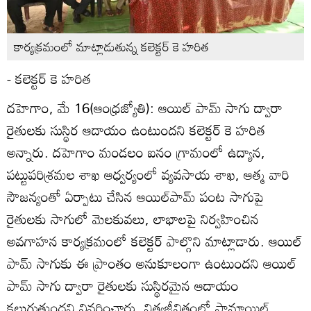
కార్యక్రమంలో మాట్లాడుతున్న కలెక్టర్‌ కె హరిత
- కలెక్టర్‌ కె హరిత
దహెగాం, మే 16(ఆంధ్రజ్యోతి): ఆయిల్‌ పామ్‌ సాగు ద్వారా
రైతులకు సుస్థిర ఆదాయం ఉంటుందని కలెక్టర్‌ కె హరిత
అన్నారు. దహెగాం మండలం ఐనం గ్రామంలో ఉద్యాన,
పట్టుపరిశ్రమల శాఖ ఆధ్వర్యంలో వ్యవసాయ శాఖ, ఆత్మ వారి
సౌజన్యంతో ఏర్పాటు చేసిన ఆయిల్‌పామ్‌ పంట సాగుపై
రైతులకు సాగులో మెలకువలు, లాభాలపై నిర్వహించిన
అవగాహన కార్యక్రమంలో కలెక్టర్‌ పాల్గొని మాట్లాడారు. ఆయిల్‌
పామ్‌ సాగుకు ఈ ప్రాంతం అనుకూలంగా ఉంటుందని ఆయిల్‌
పామ్‌ సాగు ద్వారా రైతులకు సుస్థిరమైన ఆదాయం
కలుగుతుందని వివరించారు. నిత్యజీవితంలో పామాయిల్‌