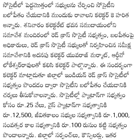
సోసైటీలో పెద్దమొత్తంలో సభ్యులను చేర్పించి సోసైటీని
బలోపేతం చేయడానికి ముందుకు రావాలని కలెక్టర్‌ కె హరిత
అన్నారు. శనివారం కలెక్టరేట్‌ భవన సముదాయంలోని
సమావేశ మందిరంలో రెడ్‌ క్రాస్‌ సొసైటీ సభ్యత్వం, బలపేతంపై
అధికారులు, రెడ్‌ క్రాస్‌ సొసైటీ సభ్యులతో నిర్వహించిన సమీక్ష
సమావేశానికి అదనపు కలెక్టర్‌ యువరాజ్‌ మర్మాట్‌, ఆర్డీవో
లోకేశ్వర్‌రావులతో కలిసి కలెక్టర్‌ పాల్గొన్నారు. ఈ సందర్భంగా
కలెక్టర్‌ మాట్లాడుతూ జిల్లాలో ఇండియన్‌ రెడ్‌ క్రాస్‌ సొసైటీలో
సభ్యత్వం పొందడం ద్వారా సొసైటీని బలోపేతం చేయడానికి
చర్యలు తీసుకోవాలన్నారు. సొసైటీల్లో ప్యాట్రాన్‌గా సభ్యత్వం
కోసం రూ.25 వేలు, వైస్‌ ప్యాట్రాన్‌గా సభ్యత్వానికి
రూ.12,500, జీవితకాలం సభ్యుల సభ్యత్వానికి రూ.1,000,
సంవత్సర కాల సభ్యత్వానికి రూ.100 రుసుం కట్టి సభ్యత్వం
పొందాలన్నారు. జిల్లాలో సర్పంచ్‌లు, కౌన్సిలర్లు, ఇతర