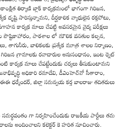
ాంక్షిత తిర్యాణి బ్లాక్‌ కార్యక్రమంలో భాగంగా గిరిజన,
యేక దృష్టి సారిస్తున్నామని, దీర్ఘకాలిక వ్యాధులైన రక్తపోటు,
హన కార్యక్ర మాలు చేపట్టి అవసరమైన వైద్య పరీక్షలు
్లలకు పౌష్టికాహారం, పాఠశాల లో మౌలిక వసతుల కల్పన,
లలు, తాగునీరు, బాలికలకు ప్రత్యేక మూత్ర శాలల నిర్మాణం,
గిరిజన గ్రామాలకు రవాదారుల అనుసంధానం, ఇంట ర్నెట్‌
ంటి కార్యక్ర మాలు చేపట్టేందుకు చర్యలు తీసుకుంటామని
జనాభివృద్ధి అధికారి రమాదేవి, డీఎంహెచ్‌వో సీతారాం,
ఈఈ ధర్మేందర్‌, జిల్లా సమన్వయ కర్త బాలరాజు తదితరులు
మం సమర్థవంతం గా నిర్వహించేందుకు రాజకీయ పార్టీలు తమ
వరాలను అందించాలని కలెక్టర్‌ కె హరిత సూచించారు.