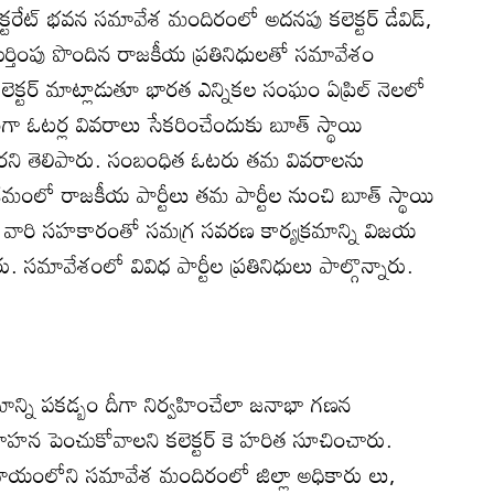
క్టరేట్‌ భవన సమావేశ మందిరంలో అదనపు కలెక్టర్‌ డేవిడ్‌,
ి గుర్తింపు పొందిన రాజకీయ ప్రతినిధులతో సమావేశం
క్టర్‌ మాట్లాడుతూ భారత ఎన్నికల సంఘం ఏప్రిల్‌ నెలలో
ంగా ఓటర్ల వివరాలు సేకరించేందుకు బూత్‌ స్థాయి
ళ్తారని తెలిపారు. సంబంధిత ఓటరు తమ వివరాలను
రమంలో రాజకీయ పార్టీలు తమ పార్టీల నుంచి బూత్‌ స్థాయి
, వారి సహకారంతో సమగ్ర సవరణ కార్యక్రమాన్ని విజయ
ు. సమావేశంలో వివిధ పార్టీల ప్రతినిధులు పాల్గొన్నారు.
్రమాన్ని పకడ్బం దీగా నిర్వహించేలా జనాభా గణన
ాహన పెంచుకోవాలని కలెక్టర్‌ కె హరిత సూచించారు.
దాయంలోని సమావేశ మందిరంలో జిల్లా అధికారు లు,