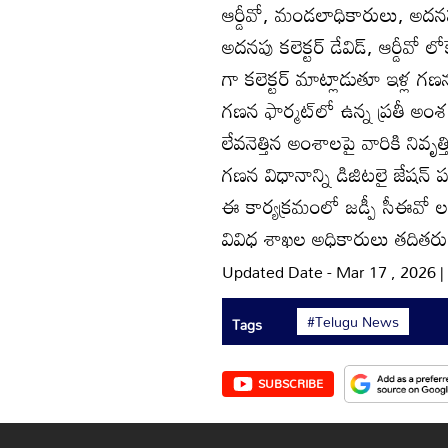
ఆర్డీవో, మండలాధికారులు, అదనప
అదనపు కలెక్టర్‌ డేవిడ్‌, ఆర్డీవో
గా కలెక్టర్‌ మాట్లాడుతూ ఇళ్ల
గణన ఫార్మట్‌లో ఉన్న ప్రతీ అంశ
లేవనెత్తిన అంశాలపై వారికి నివృ
గణన విధానాన్ని డిజిటలై జేషన్‌ ప
ఈ కార్యక్రమంలో జడ్పీ సీఈవో లక్ష
వివిధ శాఖల అధికారులు తదితరులు
Updated Date - Mar 17 , 2026 
#Telugu News
Tags
SUBSCRIBE