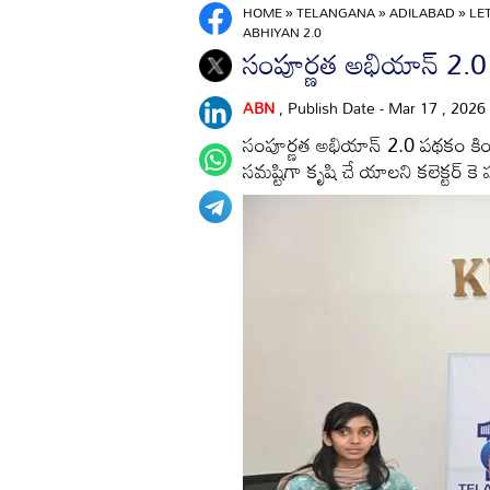
HOME
»
TELANGANA
»
ADILABAD
»
LE
ABHIYAN 2.0
సంపూర్ణత అభియాన్‌ 2.0 
ABN
, Publish Date - Mar 17 , 2026
సంపూర్ణత అభియాన్‌ 2.0 పథకం కింద త
సమష్టిగా కృషి చే యాలని కలెక్టర్‌ 