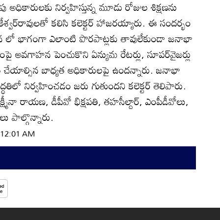
ు అధికారులకు నిర్వహిస్తున్న మూడు రోజుల శిక్షణను
 లోకేశ్వర్‌రావులతో కలిసి కలెక్టర్‌ హాజరయ్యారు. ఈ సందర్భం
 గణన లో భాగంగా ఎలాంటి పొరపాట్లకు తావులేకుండా జనాభా
ంపై అవగాహన పెంచుకొని ఏన్యుమ రేటర్లు, సూపర్‌వైజర్లు
త్తి చేయాల్సిన బాధ్యత అధికారులపై ఉందన్నారు. జనాభా
ద్ధతిలో నిర్వహించడం జరు గుతుందని కలెక్టర్‌ తెలిపారు.
్మీనా రాయణ, డీపీవో భిక్షపతి, తహసీల్దార్‌, ఎంపీడీవోలు,
 పాల్గొన్నారు.
| 12:01 AM