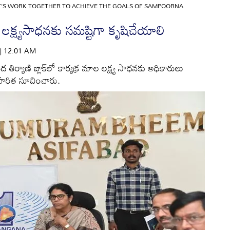
T'S WORK TOGETHER TO ACHIEVE THE GOALS OF SAMPOORNA
లక్ష్యసాధనకు సమష్టిగా కృషిచేయాలి
 | 12:01 AM
ిర్యాణి బ్లాక్‌లో కార్యక్ర మాల లక్ష్య సాధనకు అధికారులు
కె హరిత సూచించారు.