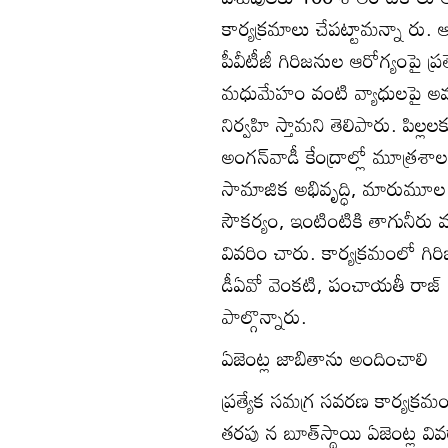
కార్యక్రమాలు చేపట్టామన్నా రు. ఆక
పీవీటీజీ గిరిజనుల ఆరోగ్యంపై ప్రత్
మధుమేహం వంటి వ్యాధులపై అవగా
నిర్వహి స్తామని తెలిపారు. పిల
అంగన్‌వాడీ కేంద్రాల్లో మూత్రశా
సామాజిక అభివృద్ధి, మారుమూల 
సౌకర్యం, ఇంటింటికి తాగునీరు వ
వివరిం చారు. కార్యక్రమంలో గిరి
డీఏవో వెంకటి, పంచాయతీ రాజ్‌ 
పాల్గొన్నారు.
ఏజెంట్ల జాబితాను అందించాలి
ప్రత్యేక సమగ్ర సవరణ కార్యక్ర
తరపు న బూత్‌స్థాయి ఏజెంట్ల వి