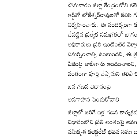
సోమవారం జిల్లా కేంద్రంలోని కలె
ఆర్డీవో లోకేశ్వర్‌రావులతో కలిస
నిర్వహించారు. ఈ సందర్భంగా కలె
చేపట్టిన ప్రత్యేక సమగ్రతలో భాగ
అధికారులు ప్రతి ఇంటింటికి వె
సమర్పించాల్సి ఉంటుందని, ఈ క్
ఏజెంట్ల జాబితాను అందించాలని
వంతంగా పూర్తి చేస్తామని తెలిపార
జన గణన విధానంపై
అవగాహన పెంచుకోవాలి
జిల్లాలో జరిగే ఇళ్ల గణన కార్యక
విధానంలోని ప్రతీ అంశంపై అవగ
సమీకృత కలెక్టరేట్‌ భవన సము 