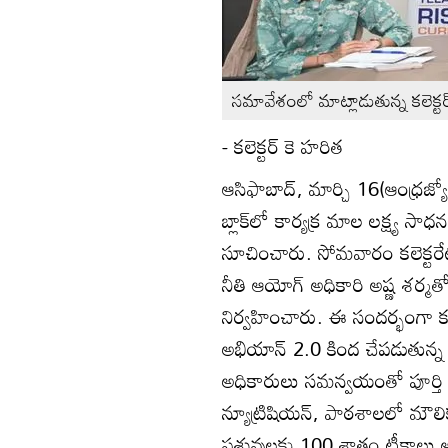
సమావేశంలో మాట్లాడుతున్న కలెక్టర
- కలెక్టర్‌ కె హరిత
ఆసిఫాబాద్‌, మార్చి 16(ఆంధ్రజ్
బ్లాక్‌లో కార్యక్ర మాల లక్ష్య స
సూచించారు. సోమవారం కలెక్టరేట
నీతి ఆయోగ్‌ అధికారి అష్ణ శర్
నిర్వహించారు. ఈ సందర్భంగా కలె
అభియాన్‌ 2.0 కింద చేపడుతున్న ఆకా
అధికారులు సమన్వయంతో పూర్తి చే
న్యూట్రిషియన్‌, పాఠశాలలో మౌ
పశువులకు 100 శాతం టీకాలు అంద