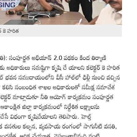
్‌ కె హరిత
యోతి): సంపూర్ణత అభియాన్‌ 2.0 పథకం కింద తిర్యాణి
ాధనకు అధికారులు సమష్టిగా కృషి చే యాలని కలెక్టర్‌ కె హరిత
్‌ భవన సముదాయంలోని వీసీ హాల్‌లో ఢిల్లీ నుంచి వచ్చిన
మతో కలిసి సంబంధిత శాఖల అధికారులతో సమీక్ష సమావేశ
క్టర్‌ మాట్లాడుతూ నీతి ఆయోగ్‌ కార్యక్రమం సంపూర్ణత
ంక్షిత జిల్లా కార్యక్రమంలో నిర్దేశిత లక్ష్యాలను
సే విధంగా కృషిచేయాలని తెలిపారు. హెల్త్‌
లిక వసతుల కల్పన, వ్యవసాయ రంగంలో సాగునీటి వసతి,
జేత, ఆర్థిక చేయూత, నైపుణ్యతాభివృద్ధి వంటి