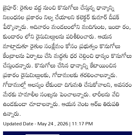
జైపూర్‌: రైతుల వద్ద నుంచి కొనుగోలు చేస్తున్న ధాన్యాన్ని
నిబంధనల ప్రకారం నిల్వ చేయాలని కలెక్టర్‌ కుమార్‌ దీపక్‌
పేర్కొన్నారు. ఆదివారం మండలంలోని ముదిగుంట, ఇందా రం,
కుందారం లోని రైసుమిల్లులను పరిశీలించారు. ఆయన
మాట్లాడుతూ రైతుల సంక్షేమం కోసం ప్రభుత్వం కొనుగోలు
కేంద్రాలను ఏర్పాటు చేసి మద్దతు ధర చెల్లించి ధాన్యం కొనుగోలు
చేస్తుందన్నారు. కొనుగోలు చేసిన ధాన్యాన్ని కేటాయించిన
ప్రకారం రైసుమిల్లులకు, గోదాములకు తరలించాలన్నారు.
గోదాముల్లో ఆలస్యం లేకుండా దిగుమతి చేసుకోవాలని, అవసరం
మేరకు హమాలీల సంఖ్యను పెంచాలన్నారు. లారీలను వేచి
ఉండకుండా చూడాలన్నారు. ఆయన వెంట ఆర్‌ఐ తిరుపతి
ఉన్నారు.
Updated Date - May 24 , 2026 | 11:17 PM