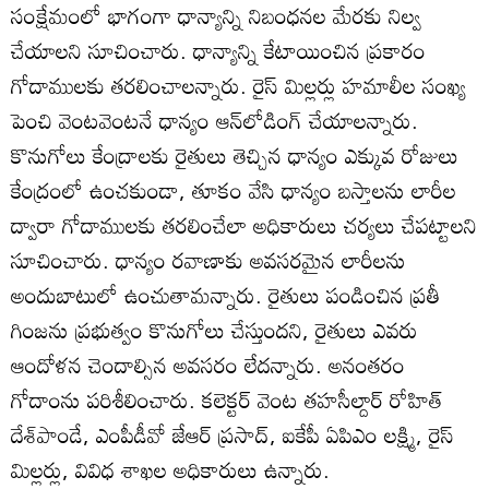
సంక్షేమంలో భాగంగా ధాన్యాన్ని నిబంధనల మేరకు నిల్వ
చేయాలని సూచించారు. ధాన్యాన్ని కేటాయించిన ప్రకారం
గోదాములకు తరలించాలన్నారు. రైస్‌ మిల్లర్లు హమాలీల సంఖ్య
పెంచి వెంటవెంటనే ధాన్యం ఆన్‌లోడింగ్‌ చేయాలన్నారు.
కొనుగోలు కేంద్రాలకు రైతులు తెచ్చిన ధాన్యం ఎక్కువ రోజులు
కేంద్రంలో ఉంచకుండా, తూకం వేసి ధాన్యం బస్తాలను లారీల
ద్వారా గోదాములకు తరలించేలా అధికారులు చర్యలు చేపట్టాలని
సూచించారు. ధాన్యం రవాణాకు అవసరమైన లారీలను
అందుబాటులో ఉంచుతామన్నారు. రైతులు పండించిన ప్రతీ
గింజను ప్రభుత్వం కొనుగోలు చేస్తుందని, రైతులు ఎవరు
ఆందోళన చెందాల్సిన అవసరం లేదన్నారు. అనంతరం
గోదాంను పరిశీలించారు. కలెక్టర్‌ వెంట తహసీల్దార్‌ రోహిత్‌
దేశ్‌పాండే, ఎంపీడీవో జేఆర్‌ ప్రసాద్‌, ఐకేపీ ఏపిఎం లక్ష్మి, రైస్‌
మిల్లర్లు, వివిధ శాఖల అధికారులు ఉన్నారు.