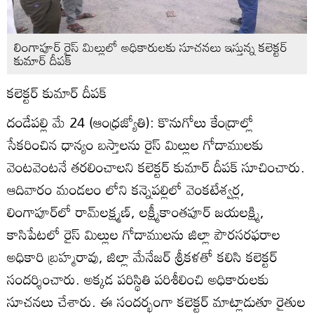
లింగాపూర్‌ రైస్‌ మిల్లులో అధికారులకు సూచనలు ఇస్తున్న కలెక్టర్‌
కుమార్‌ దీపక్‌
కలెక్టర్‌ కుమార్‌ దీపక్‌
దండేపల్లి మే 24 (ఆంధ్రజ్యోతి): కొనుగోలు కేంద్రాల్లో
సేకరించిన ధాన్యం బస్తాలను రైస్‌ మిల్లుల గోదాములకు
వెంటవెంటనే తరలించాలని కలెక్టర్‌ కుమార్‌ దీపక్‌ సూచించారు.
ఆదివారం మండలం లోని కన్నెపల్లిలో వెంకటేశ్వర్ల,
లింగాపూర్‌లో రామ్‌లక్ష్మణ్‌, లక్ష్మీకాంతపూర్‌ జయలక్ష్మి,
కాసిపేటలో రైస్‌ మిల్లుల గోదాములను జిల్లా పౌరసరఫరాల
అధికారి బ్రహ్మరావు, జిల్లా మేనేజర్‌ శ్రీకళతో కలిసి కలెక్టర్‌
సందర్శించారు. అక్కడ పరిస్థితి పరిశీలించి అధికారులకు
సూచనలు చేశారు. ఈ సందర్భంగా కలెక్టర్‌ మాట్లాడుతూ రైతుల