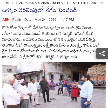
HOME
»
TELANGANA
»
ADILABAD
»
INCREASE THE SPEED OF GRAIN TRANS
ధాన్యం తరలింపులో వేగం పెంచండి
ABN
, Publish Date - May 24 , 2026 | 11:17 PM
కొనుగోలు కేంద్రాల్లో సేకరించిన ధాన్యం బస్తాలను రైస్‌ మిల్లుల
గోదాములకు వెంటవెంటనే తరలించాలని కలెక్టర్‌ కుమార్‌ దీపక్‌
సూచించారు. ఆదివారం మండలం లోని కన్నెపల్లిలో వెంకటేశ్వర్ల,
లింగాపూర్‌లో రామ్‌లక్ష్మణ్‌, లక్ష్మీకాంతపూర్‌ జయలక్ష్మి, కాసిపేటలో
రైస్‌ మిల్లుల గోదాములను జిల్లా పౌరసరఫరాల అధికారి బ్రహ్మరావు,
జిల్లా మేనేజర్‌ శ్రీకళతో కలిసి కలెక్టర్‌ సందర్శించారు.