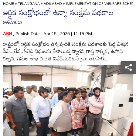
HOME
»
TELANGANA
»
ADILABAD
»
IMPLEMENTATION OF WELFARE SCHEMES
ఆర్థిక సంక్షోభంలో ఉన్నా సంక్షేమ పథకాల
అమలు
ABN
, Publish Date - Apr 15 , 2026 | 11:15 PM
రాష్ట్రంలో ఆర్థిక సంక్షోభం ఉన్నప్పటికీ సంక్షేమ పథకాలకు పెద్ద ఎత్తున
సీఎం రేవంత్‌రెడ్డి నిధులను కేటాయిస్తున్నారని రాష్ట్ర కార్మిక, ఉపాధి
కల్పన, గనుల శాఖ మంత్రి వివేక్‌వెంకటస్వామి తెలిపారు.