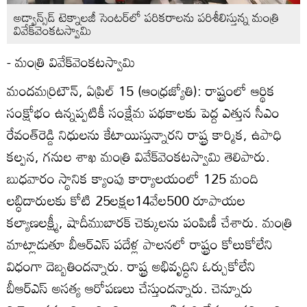
అడ్వాన్స్‌డ్‌ టెక్నాలజీ సెంటర్‌లో పరికరాలను పరిశీలిస్తున్న మంత్రి
వివేక్‌వెంకటస్వామి
- మంత్రి వివేక్‌వెంకటస్వామి
మందమర్రిటౌన్‌, ఏప్రిల్‌ 15 (ఆంధ్రజ్యోతి): రాష్ట్రంలో ఆర్థిక
సంక్షోభం ఉన్నప్పటికీ సంక్షేమ పథకాలకు పెద్ద ఎత్తున సీఎం
రేవంత్‌రెడ్డి నిధులను కేటాయిస్తున్నారని రాష్ట్ర కార్మిక, ఉపాధి
కల్పన, గనుల శాఖ మంత్రి వివేక్‌వెంకటస్వామి తెలిపారు.
బుధవారం స్థానిక క్యాంపు కార్యాలయంలో 125 మంది
లబ్ధిదారులకు కోటి 25లక్షల14వేల500 రూపాయల
కల్యాణలక్ష్మీ, షాదీముబారక్‌ చెక్కులను పంపిణీ చేశారు. మంత్రి
మాట్లాడుతూ బీఆర్‌ఎస్‌ పదేళ్ల పాలనలో రాష్ట్రం కోలుకోలేని
విధంగా దెబ్బతిందన్నారు. రాష్ట్ర అభివృద్ధిని ఓర్చుకోలేని
బీఆర్‌ఎస్‌ అసత్య ఆరోపణలు చేస్తుందన్నారు. చెన్నూరు