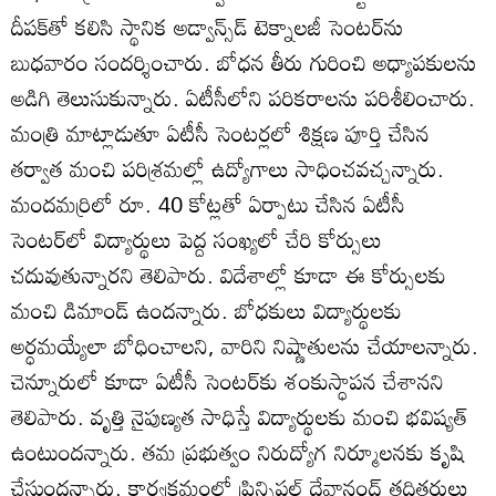
దీపక్‌తో కలిసి స్థానిక అడ్వాన్స్‌డ్‌ టెక్నాలజీ సెంటర్‌ను
బుధవారం సందర్శించారు. బోధన తీరు గురించి అధ్యాపకులను
అడిగి తెలుసుకున్నారు. ఏటీసీలోని పరికరాలను పరిశీలించారు.
మంత్రి మాట్లాడుతూ ఏటీసీ సెంటర్లలో శిక్షణ పూర్తి చేసిన
తర్వాత మంచి పరిశ్రమల్లో ఉద్యోగాలు సాధించవచ్చన్నారు.
మందమర్రిలో రూ. 40 కోట్లతో ఏర్పాటు చేసిన ఏటీసీ
సెంటర్‌లో విద్యార్థులు పెద్ద సంఖ్యలో చేరి కోర్సులు
చదువుతున్నారని తెలిపారు. విదేశాల్లో కూడా ఈ కోర్సులకు
మంచి డిమాండ్‌ ఉందన్నారు. బోధకులు విద్యార్థులకు
అర్ధమయ్యేలా బోధించాలని, వారిని నిష్ణాతులను చేయాలన్నారు.
చెన్నూరులో కూడా ఏటీసీ సెంటర్‌కు శంకుస్ధాపన చేశానని
తెలిపారు. వృత్తి నైపుణ్యత సాధిస్తే విద్యార్థులకు మంచి భవిష్యత్‌
ఉంటుందన్నారు. తమ ప్రభుత్వం నిరుద్యోగ నిర్మూలనకు కృషి
చేస్తుందన్నారు. కార్యక్రమంలో ప్రిన్సిపల్‌ దేవానంద్‌ తదితరులు