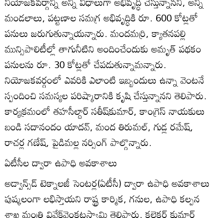
నియోజకవర్గాన్ని అన్ని విధాలుగా అభివృద్ధి చేస్తున్నానని, అన్ని
మండలాలు, పట్టణాల సమగ్ర అభివృద్ధికి రూ. 600 కోట్లతో
పనులు జరుగుతున్నాయన్నారు. మందమర్రి, క్యాతనపల్లి
మున్సిపాలిటీల్లో తాగునీటిని అందించేందుకు అమృత్‌ పథకం
పనులను రూ. 30 కోట్లతో చేపడుతున్నామన్నారు.
నియోజకవర్గంలో ఎవరికి ఎలాంటి ఇబ్బందులు ఉన్నా వెంటనే
స్పందించి సమస్యల పరిష్కారానికి కృషి చేస్తున్నానని తెలిపారు.
కార్యక్రమంలో తహసీల్దార్‌ సతీష్‌కుమార్‌, కాంగ్రెస్‌ నాయకులు
బండి సదానందం యాదవ్‌, మంద తిరుమల్‌, గుడ్ల రమేష్‌,
రాచర్ల గణేష్‌, పైడిమల్ల నర్సింగ్‌ పాల్గొన్నారు.
ఏటీసీల ద్వారా ఉపాధి అవకాశాలు
అడ్వాన్స్‌డ్‌ టెక్నాలజీ సెంటర్ల(ఏటీసీ) ద్వారా ఉపాధి అవకాశాలు
పుష్కలంగా లభిస్తాయని రాష్ట్ర కార్మిక, గనుల, ఉపాధి కల్పన
శాఖ మంత్రి వివేక్‌వెంకటస్వామి తెలిపారు. కలెక్టర్‌ కుమార్‌