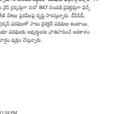
ైస్‌ చైర్మన్లుగా మరో 847 మందికి డైరెక్టర్లుగా వచ్చే
 నేతలు పైరవీలపై దృష్టి సారిస్తున్నారు. డీసీసీబీ,
‌ చైర్మన్‌ పదవులతో పాటు డైరెక్టర్‌ పదవులు ఉంటాయి.
ు అయా పదవులకు అభ్యర్థులను ప్రాతిపాదించే అవకాశం
షం వ్యక్తం చేస్తున్నారు.
 11:52 PM