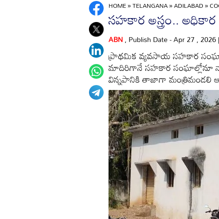
HOME
»
TELANGANA
»
ADILABAD
»
CO
సహకార అస్త్రం.. అధికార 
ABN
, Publish Date - Apr 27 , 2026
ప్రాథమిక వ్యవసాయ సహకార సంఘాల(పీ
మాదిరిగానే సహకార సంఘాల్లోనూ నామ
విన్నపానికి తాజాగా మంత్రిమండలి 