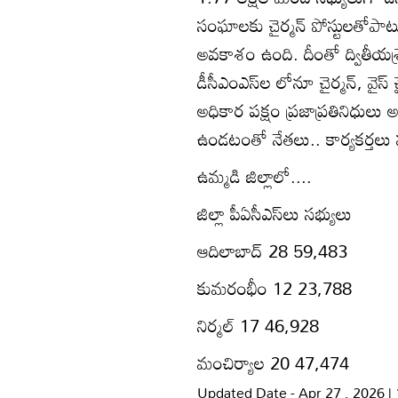
సంఘాలకు చైర్మన్‌ పోస్టులతోపాటు వ
అవకాశం ఉంది. దీంతో ద్వితీయశ్రేణి
డీసీఎంఎస్‌ల లోనూ చైర్మన్‌, వైస్
అధికార పక్షం ప్రజాప్రతినిధుల
ఉండటంతో నేతలు.. కార్యకర్తలు హర్
ఉమ్మడి జిల్లాలో....
జిల్లా పీఏసీఎస్‌లు సభ్యులు
ఆదిలాబాద్‌ 28 59,483
కుమరంభీం 12 23,788
నిర్మల్‌ 17 46,928
మంచిర్యాల 20 47,474
Updated Date - Apr 27 , 2026 |