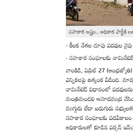
సహకార అస్త్రం.. అధికార పార్టీకి 
- కీలక నేతల చూపు పదవుల వైపు
- సహకార సంఘాలకు నామినేటెడ్
వాంకిడి, ఏప్రిల్‌ 27 (ఆంధ్రజ్
ఎన్నికలపై ఉత్కంఠ వీడింది. మా
నామినేటెడ్‌ విధానంలో పదవులను భ
మంత్రిమండలి ఆమోదముద్ర వేసి
ముగ్గురు లేదా ఐదుగురు సభ్యులత
సహకార సంఘాలకు పదవీకాలం ఫిబ్ర
అధికారులతో కూడిన పర్సన్‌ ఇన్‌చా