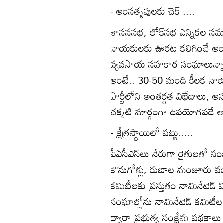
- అంసతృప్తులకు చెక్‌ ....
శాసనసభ, లోక్‌సభ ఎన్నికల సమయంల
నాయకులకు ఊరట కలిగించే అంశ
వ్యవసాయ సహకార సంఘాలున్నాయి
అంటే.. 30-50 మంది కీలక నాయ
పార్టీలోని అంతర్గత విభేదాలు, అసం
చక్కటి మార్గంగా ఉపయోగపడే 
- క్షేత్రస్థాయిలో పట్టు.....
పీఏసీఎస్‌లు నేరుగా రైతులతో 
కొనుగోళ్లు, రుణాల మంజూరు వంటి
కమిటీలకు ప్రస్తుతం నామినేటెడ్‌
సంఘాల్లోను నామినేటెడ్‌ కమిటీల
ద్వారా ప్రభుత్వ సంక్షేమ పథకాలు