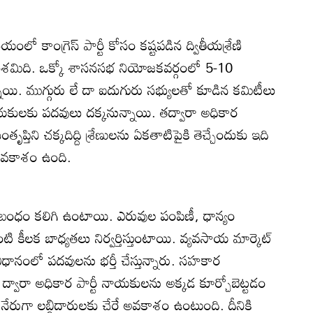
ో కాంగ్రెస్‌ పార్టీ కోసం కష్టపడిన ద్వితీయశ్రేణి
మిది. ఒక్కో శాసనసభ నియోజకవర్గంలో 5-10
. ముగ్గురు లే దా ఐదుగురు సభ్యులతో కూడిన కమిటీలు
కులకు పదవులు దక్కనున్నాయి. తద్వారా అధికార
తృప్తిని చక్కదిద్ది శ్రేణులను ఏకతాటిపైకి తెచ్చేందుకు ఇది
అవకాశం ఉంది.
సంబంధం కలిగి ఉంటాయి. ఎరువుల పంపిణీ, ధాన్యం
 కీలక బాధ్యతలు నిర్వర్తిస్తుంటాయి. వ్యవసాయ మార్కెట్‌
 విధానంలో పదవులను భర్తీ చేస్తున్నారు. సహకార
 ద్వారా అధికార పార్టీ నాయకులను అక్కడ కూర్చోబెట్టడం
 నేరుగా లబ్ధిదారులకు చేరే అవకాశం ఉంటుంది. దీనికి