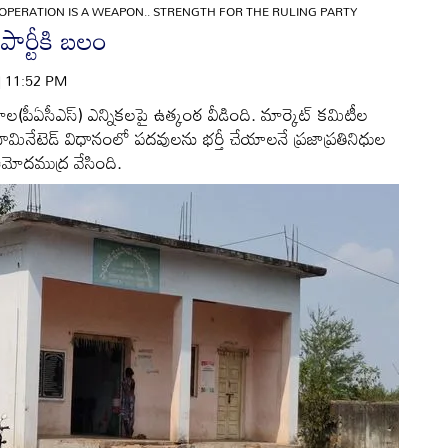
OPERATION IS A WEAPON.. STRENGTH FOR THE RULING PARTY
పార్టీకి బలం
 | 11:52 PM
ఏసీఎస్‌) ఎన్నికలపై ఉత్కంఠ వీడింది. మార్కెట్‌ కమిటీల
ినేటెడ్‌ విధానంలో పదవులను భర్తీ చేయాలనే ప్రజాప్రతినిధుల
ఆమోదముద్ర వేసింది.