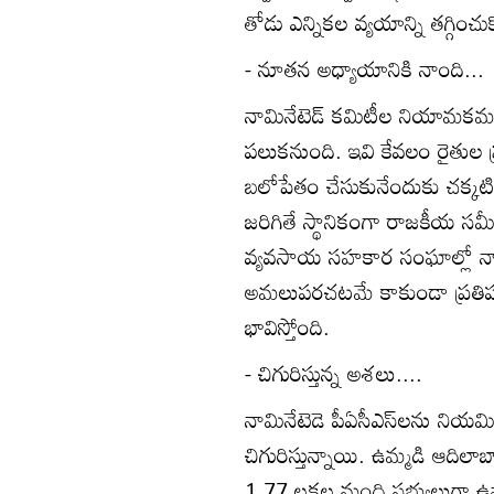
తోడు ఎన్నికల వ్యయాన్ని తగ్గించుక
- నూతన అధ్యాయానికి నాంది...
నామినేటెడ్‌ కమిటీల నియామకమనే
పలుకనుంది. ఇవి కేవలం రైతుల ప
బలోపేతం చేసుకునేందుకు చక్కటి
జరిగితే స్థానికంగా రాజకీయ స
వ్యవసాయ సహకార సంఘాల్లో నామిన
అమలుపరచటమే కాకుండా ప్రతిపక్షా
భావిస్తోంది.
- చిగురిస్తున్న అశలు....
నామినేటెడె పీఏసీఎస్‌లను నియ
చిగురిస్తున్నాయి. ఉమ్మడి ఆదిల
1.77 లక్షల మంది సభ్యులుగా ఉన్నా