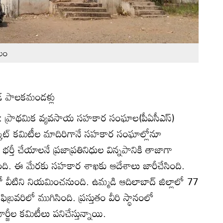
బలం
‌ పాలకమండళ్లు
యోతి): ప్రాథమిక వ్యవసాయ సహకార సంఘాల(పీఏసీఎస్‌)
ర్కెట్‌ కమిటీల మాదిరిగానే సహకార సంఘాల్లోనూ
ర్తీ చేయాలనే ప్రజాప్రతినిధుల విన్నపానికి తాజాగా
ంది. ఈ మేరకు సహకార శాఖకు ఆదేశాలు జారీచేసింది.
ో వీటిని నియమించనుంది. ఉమ్మడి ఆదిలాబాద్‌ జిల్లాలో 77
వరిలో ముగిసింది. ప్రస్తుతం వీరి స్థానంలో
ర్జీల కమిటీలు పనిచేస్తున్నాయి.