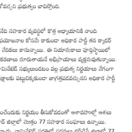
ోవచ్చని ప్రభుత్వం బావిస్తోంది.
ది సహకార వ్యవస్థలో కొత్త అధ్యాయానికి నాంది
్రయోజనాల కోసమే కాకుండా అధికార పార్టీ తన క్యాడర్‌
 వేదికలు కానున్నాయి. ఈ నియామకాలు పూర్తిస్థాయిలో
మీకరణాలు మారుతాయనే అభిప్రాయాలు వ్యక్తమవుతున్నాయి.
ేటెడ్‌ సభ్యులుండటం వల్ల ప్రభుత్వ నిర్ణయాలు వేగంగా
లకు పట్టుచిక్కకుండా జాగ్రత్తపడవచ్చునని అధికార పార్టీ
మించేందుకు నిర్ణయం తీసుకోవడంతో ఆశావహుల్లో ఆశలు
ాబాద్‌ జిల్లాలో మొత్తం 77 సహకార సంఘాలు ఉన్నాయి.
రు. నామినేటెడ్‌ పద్ధతిలో పదవులు భర్తీచేస్తే జిల్లాలో 77