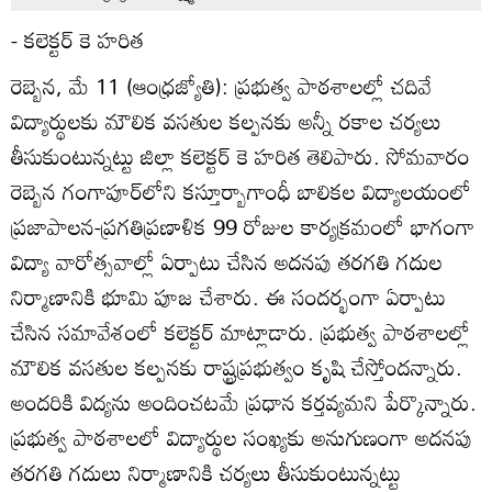
- కలెక్టర్‌ కె హరిత
రెబ్బెన, మే 11 (ఆంధ్రజ్యోతి): ప్రభుత్వ పాఠశాలల్లో చదివే
విద్యార్థులకు మౌలిక వసతుల కల్పనకు అన్నీ రకాల చర్యలు
తీసుకుంటున్నట్టు జిల్లా కలెక్టర్‌ కె హరిత తెలిపారు. సోమవారం
రెబ్బెన గంగాపూర్‌లోని కస్తూర్బాగాంధీ బాలికల విద్యాలయంలో
ప్రజాపాలన-ప్రగతిప్రణాళిక 99 రోజుల కార్యక్రమంలో భాగంగా
విద్యా వారోత్సవాల్లో ఏర్పాటు చేసిన అదనపు తరగతి గదుల
నిర్మాణానికి భూమి పూజ చేశారు. ఈ సందర్భంగా ఏర్పాటు
చేసిన సమావేశంలో కలెక్టర్‌ మాట్లాడారు. ప్రభుత్వ పాఠశాలల్లో
మౌలిక వసతుల కల్పనకు రాష్ట్రప్రభుత్వం కృషి చేస్తోందన్నారు.
అందరికి విద్యను అందించటమే ప్రధాన కర్తవ్యమని పేర్కొన్నారు.
ప్రభుత్వ పాఠశాలలో విద్యార్థుల సంఖ్యకు అనుగుణంగా అదనపు
తరగతి గదులు నిర్మాణానికి చర్యలు తీసుకుంటున్నట్టు