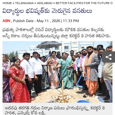
HOME
»
TELANGANA
»
ADILABAD
»
BETTER FACILITIES FOR THE FUTURE O
విద్యార్థుల భవిష్యత్‌కు మెరుగైన వసతులు
ABN
, Publish Date - May 11 , 2026 | 11:33 PM
ప్రభుత్వ పాఠశాలల్లో చదివే విద్యార్థులకు మౌలిక వసతుల కల్పనకు
అన్నీ రకాల చర్యలు తీసుకుంటున్నట్టు జిల్లా కలెక్టర్‌ కె హరిత తెలిపారు.
అదనపు తరగతి గదుల నిర్మాణ పనులు ప్రారంభిస్తున్న్ల కలెక్టర్‌ కె
హరిత, ఎమ్మెల్యే కోవ లక్ష్మి