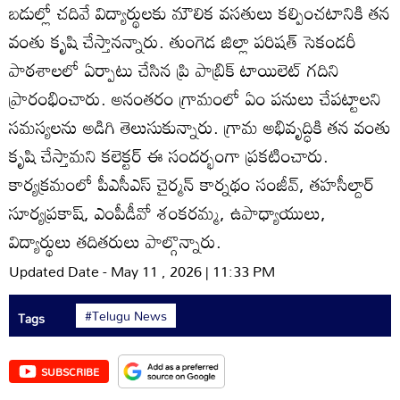
బడుల్లో చదివే విద్యార్థులకు మౌలిక వసతులు కల్పించటానికి తన
వంతు కృషి చేస్తానన్నారు. తుంగెడ జిల్లా పరిషత్‌ సెకండరీ
పాఠశాలలో ఏర్పాటు చేసిన ప్రి పాబ్రిక్‌ టాయిలెట్‌ గదిని
ప్రారంభించారు. అనంతరం గ్రామంలో ఏం పనులు చేపట్టాలని
సమస్యలను అడిగి తెలుసుకున్నారు. గ్రామ అభివృద్ధికి తన వంతు
కృషి చేస్తామని కలెక్టర్‌ ఈ సందర్భంగా ప్రకటించారు.
కార్యక్రమంలో పీఎసీఎస్‌ చైర్మన్‌ కార్నథం సంజీవ్‌, తహసీల్దార్‌
సూర్యప్రకాష్‌, ఎంపీడీవో శంకరమ్మ, ఉపాధ్యాయులు,
విద్యార్థులు తదితరులు పాల్గొన్నారు.
Updated Date - May 11 , 2026 | 11:33 PM
#Telugu News
Tags
SUBSCRIBE