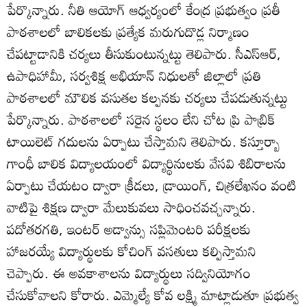
పేర్కొన్నారు. నీతి ఆయోగ్‌ ఆధ్వర్యంలో కేంద్ర ప్రభుత్వం ప్రతీ
పాఠశాలలో బాలికలకు ప్రత్యేక మరుగుదొడ్ల నిర్మాణం
చేపట్టాడానికి చర్యలు తీసుకుంటున్నట్టు తెలిపారు. సీఎస్‌ఆర్‌,
ఉపాధిహామీ, సర్వశిక్ష అభియాన్‌ నిధులతో జిల్లాలో ప్రతి
పాఠశాలలో మౌలిక వసుతల కల్పనకు చర్యలు చేపడుతున్నట్టు
పేర్కొన్నారు. పాఠశాలలో సరైన స్థలం లేని చోట ప్రి పాబ్రిక్‌
టాయిలెట్‌ గదులను ఏర్పాటు చేస్తామని తెలిపారు. కస్తూర్బా
గాంధీ బాలిక విద్యాలయంలో విద్యార్థినులకు వేసవి శిబిరాలను
ఏర్పాటు చేయటం ద్వారా క్రీడలు, డ్రాయింగ్‌, చిత్రలేఖనం వంటి
వాటిపై శిక్షణ ద్వారా మేలుకువలు సాధించవచ్చన్నారు.
పదోతరగతి, ఇంటర్‌ అడ్వాన్సు సప్లిమెంటరి పరీక్షలకు
హాజరయ్యే విద్యార్థులకు కోచింగ్‌ వసతులు కల్పిస్తామని
చెప్పారు. ఈ అవకాశాలను విద్యార్థులు సద్వినియోగం
చేసుకోవాలని కోరారు. ఎమ్మెల్యే కోవ లక్ష్మి మాట్లాడుతూ ప్రభుత్వ