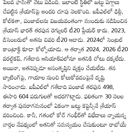
పేలవ ఫామ్‌తో వేటు పడింది. ఇలాంటి స్థితిలో జట్టు పగ్గాలు
చేపట్టిన శ్రేయాస్‌పై అందరి చూపు నెలకొంది. ఐపీఎల్‌లో ఢిల్లీ,
కోల్‌కతా, పంజాబ్‌లను విజయవంతంగా ముందుకు నడిపించిన
శ్రేయాస్‌ భారత్‌ తరఫున రెగ్యులర్‌ టీ20 ప్లేయర్‌ కాదు. 2023,
డిసెంబరులో అతను చివరి టీ20 ఆడాడు. 2024లో సెంట్రల్‌
కాంట్రాక్ట్‌ కూడా కోల్పోయాడు. ఆ తర్వాత 2024, 2026 టీ20
వరల్డ్‌కప్‌, గతేడాది ఆసియాక్‌పలోనూ అతనికి చోటు దక్కలేదు.
అయినా, అతనెప్పుడూ అసంతృప్తిని వ్యక్తం చేయలేదు. తన
బ్యాటింగ్‌పై, గాయాల నుంచి కోలుకోవడంపైనే దృష్టి
సారించాడు. ఐపీఎల్‌లో గతేడాది పంజాబ్‌ తరఫున 498,
ఈసారి 604 పరుగులతో అదరగొట్టాడు. ఫలితంగా 30 నెలల
తర్వాత పునరాగమనంలో ఏకంగా జట్టు కెప్టెన్సీనే శ్రేయాస్‌
వరించింది. కానీ, గతంలో కోచ్‌ గంభీర్‌తో విభేదాలు న్నాయన్న
వార్తల నేపథ్యంలో అతనితో సమన్వయం చేసుకుంటూ రాబోయే