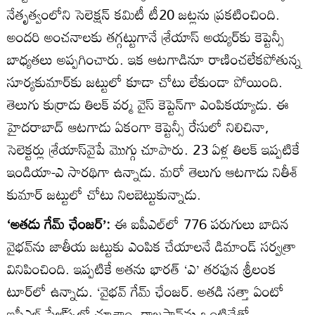
నేతృత్వంలోని సెలెక్షన్‌ కమిటీ టీ20 జట్లను ప్రకటించింది.
అందరి అంచనాలకు తగ్గట్టుగానే శ్రేయాస్‌ అయ్యర్‌కు కెప్టెన్సీ
బాధ్యతలు అప్పగించారు. ఇక ఆటగాడినూ రాణించలేకపోతున్న
సూర్యకుమార్‌కు జట్టులో కూడా చోటు లేకుండా పోయింది.
తెలుగు కుర్రాడు తిలక్‌ వర్మ వైస్‌ కెప్టెన్‌గా ఎంపికయ్యాడు. ఈ
హైదరాబాద్‌ ఆటగాడు ఏకంగా కెప్టెన్సీ రేసులో నిలిచినా,
సెలెక్టర్లు శ్రేయాస్‌వైపే మొగ్గు చూపారు. 23 ఏళ్ల తిలక్‌ ఇప్పటికే
ఇండియా-ఎ సారథిగా ఉన్నాడు. మరో తెలుగు ఆటగాడు నితీశ్‌
కుమార్‌ జట్టులో చోటు నిలబెట్టుకున్నాడు.
‘అతడు గేమ్‌ ఛేంజర్‌’:
ఈ ఐపీఎల్‌లో 776 పరుగులు బాదిన
వైభవ్‌ను జాతీయ జట్టుకు ఎంపిక చేయాలనే డిమాండ్‌ సర్వత్రా
వినిపించింది. ఇప్పటికే అతను భారత్‌ ‘ఎ’ తరఫున శ్రీలంక
టూర్‌లో ఉన్నాడు. ‘వైభవ్‌ గేమ్‌ ఛేంజర్‌. అతడి సత్తా ఏంటో
ఐపీఎల్‌ ప్లేఆ్‌ఫ్సలో చూశాం. రాజస్థాన్‌ను ఒంటిచేత్తో