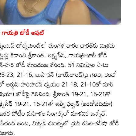
, గాయత్రి జోడీ అవుట్‌
డ్మింటన్‌ టోర్నమెంట్‌లో మంగళ వారం భారత్‌కు మిశ్రమ
్లు కిడాంబి శ్రీకాంత్‌, లక్ష్యసేన్‌, గాయత్రి-జాలీ జోడీ
ర్జున్‌-హరి జోడీ ముందంజ వేసింది. 51 నిమిషాల పాటు
 25-23, 21-16, బుసానన్‌ (థాయ్‌లాండ్‌)పై గెలిచి, రెండో
్స్‌లో అర్జున్‌-హరిహరన్‌ ద్వయం 21-18, 21-10తో నూర్‌
లేషియా) జోడీపై గెలిచింది. శ్రీకాంత్‌ 19-21, 15-21తో
ష్యసేన్‌ 19-21, 16-21తో అల్వీ ఫర్హాన్‌ (ఇండోనేషియా)
ర పోటీల మహిళల సింగిల్స్‌లో మాళవిక బన్సోద్‌,
పీచంద్‌ జంట, మిక్స్‌డ్‌ డబుల్స్‌లో ధ్రువ్‌ కపిల-తనీషా జోడీ
ట్టారు.