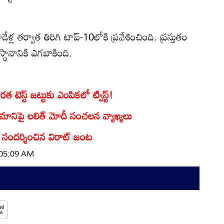
ళ్ల తర్వాత తిరిగి టాప్‌-10లోకి ప్రవేశించింది. ప్రస్తుతం
్థానానికి ఎగబాకింది.
త టెస్ట్ జట్టుకు ఎంపికలో ట్విస్ట్!
మానిపై లలిత్ మోదీ సంచలన వ్యాఖ్యలు
 సందర్శించిన విరాట్ జంట
| 05:09 AM