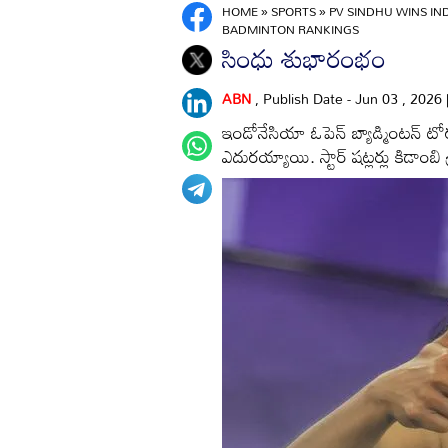
HOME
»
SPORTS
»
PV SINDHU WINS IN
BADMINTON RANKINGS
సింధు శుభారంభం
ABN
, Publish Date - Jun 03 , 2026
ఇండోనేసియా ఓపెన్‌ బ్యాడ్మింటన్‌ 
ఎదురయ్యాయి. స్టార్‌ షట్లర్లు కిడాంబి శ