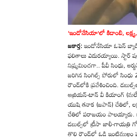
‘ఇండోనేసియా’లో కిడాంబి, లక్ష్య
జకార్త:
ఇండోనేసియా ఓపెన్‌ బ్యా
ఫలితాలు ఎదురయ్యాయి. స్టార్‌ షట్లర
నిష్క్రమించగా.. పీవీ సింధు, అ
జరిగిన సింగిల్స్‌ పోరులో సింధు
రౌండ్‌లోకి ప్రవేశించింది. డబుల
అజ్రియన్‌-టాన్‌ వీ కియాంగ్‌ (మ
యుషి తనాక (జపాన్‌) చేతిలో, లక్
చేతిలో పరాజయం పాలయ్యారు. ఇత
డబుల్స్‌లో ట్రీసా జాలీ-గాయత్రి గో
తొలి రౌండ్‌లో ఓడి ఇంటిముఖం ప