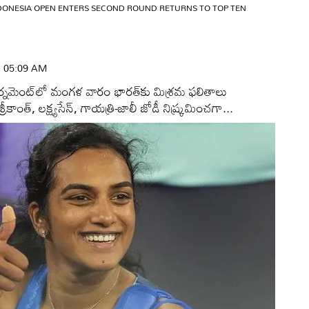
DONESIA OPEN ENTERS SECOND ROUND RETURNS TO TOP TEN
 | 05:09 AM
టోర్నమెంట్‌లో మంగళ వారం భారత్‌కు మిశ్రమ ఫలితాలు
్రీకాంత్‌, లక్ష్యసేన్‌, గాయత్రి-జాలీ జోడీ నిష్క్రమించగా...