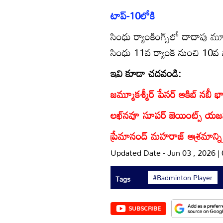
టాప్‌-10లోకి
సింధు ర్యాంకింగ్స్‌లో దాదాపు మూడే
సింధు 11వ ర్యాంక్‌ నుంచి 10వ స
ఇవి కూడా చదవండి:
జమ్మూకశ్మీర్‌ పేసర్‌ ఆకిబ్ నబీ భార
లఖ్‌నవూ సూపర్‌ జెయింట్స్ యజ
ప్రేమానంద్ మహరాజ్ ఆశ్రమాన్ని
Updated Date - Jun 03 , 2026 
#Badminton Player
Tags
SUBSCRIBE