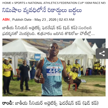
HOME
»
SPORTS
»
NATIONAL ATHLETICS FEDERATION CUP 100M RACE NE
నిమిషాల వ్యవధిలోనే రికార్డులు బద్ధలు
ABN
, Publish Date - May 23 , 2026 | 02:43 AM
జాతీయ సీనియర్‌ అథ్లెటిక్స్‌ ఫెడరేషన్‌ కప్‌ (ఫెడ్‌ కప్‌) సంచలన
ప్రదర్శనతో మొదలైంది. శుక్రవారం జరిగిన తొలిరోజు పోటీల్లో...
రాంచీ:
జాతీయ సీనియర్‌ అథ్లెటిక్స్‌ ఫెడరేషన్‌ కప్‌ (ఫెడ్‌ కప్‌)