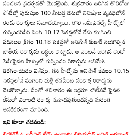
సంచలన ప్రదర్శనతో మొదలైంది. శుక్రవారం జరిగిన తొలిరోజు
పోటీల్లో పురుషుల 100 మీటర్ల రేసులో నిమిషాల వ్యవధిలోనే
రెండు రికార్డులు నమోదయ్యాయి. తొలి సెమీఫైనల్స్‌ హీట్స్‌లో
గుర్విందర్‌వీర్‌ సింగ్‌ 10.17 సెకన్లలోనే రేసు ముగించి..
పదినెలల క్రితం 10.18 సెకన్లతో అనిమేశ్‌ కుజుర్‌ నెలకొల్పిన
జాతీయ రికార్డును బద్ధలు కొట్టాడు. ఆ వెంటనే జరిగిన రెండో
సెమీఫైనల్‌ హీట్స్‌లో గుర్విందర్‌ రికార్డును అనిమేశ్‌
తిరగరాయడం విశేషం. తన హీట్స్‌ను అనిమేశ్‌ కేవలం 10.15
సెకన్లలోనే ముగించి మళ్లీ తనపేరిట సరికొత్త రికార్డును
నెలకొల్పాడు. దీంతో శనివారం ఈ ఇద్దరూ పోటీపడే ఫైనల్‌
రేసులో ఎలాంటి రికార్డు నమోదవుతుందన్నది మరింత
ఆసక్తికరంగా మారింది.
ఇవి కూడా చదవండి:
బిహార్‌కీ ఓ ఐపీఎల్ టీమ్ ఉండాలి: బిలియనీర్ అనిల్ అగర్వాల్