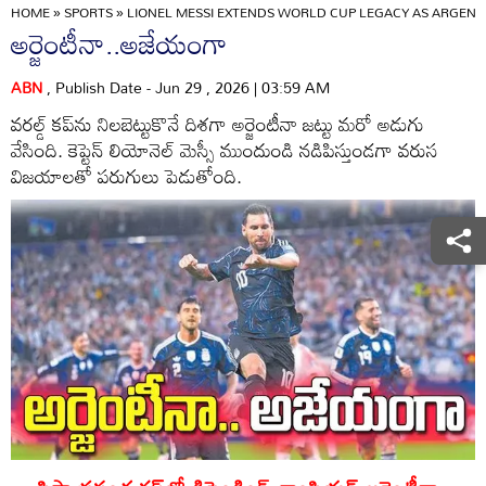
HOME
»
SPORTS
»
LIONEL MESSI EXTENDS WORLD CUP LEGACY AS ARGEN
అర్జెంటీనా..అజేయంగా
ABN
, Publish Date - Jun 29 , 2026 | 03:59 AM
వరల్డ్‌ కప్‌ను నిలబెట్టుకొనే దిశగా అర్జెంటీనా జట్టు మరో అడుగు
వేసింది. కెప్టెన్‌ లియోనెల్‌ మెస్సీ ముందుండి నడిపిస్తుండగా వరుస
విజయాలతో పరుగులు పెడుతోంది.