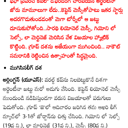
ఫిఫా ప్రపంచ కప్‌లో డిఫెండింగ్‌ చాంపియన్‌ అర్జెంటీనా
జోరు మామూలుగా లేదు..కెప్టెన్‌ మెస్సీతోపాటు ఇతర స్టార్లు
అదరగొడుతుండడంతో మెగా టోర్నీలో ఆ జట్టు
దూసుకుపోతోంది..సారథి లియోనెల్‌ మెస్సీ, గియోని లో
సెల్సో, లా మెర్టినెజ్‌ మెరిసిన వేళ విజయాల హ్యాట్రిక్‌
కొట్టింది. గ్రూప్‌ దశను అజేయంగా ముగించింది.. నాకౌట్‌
సమరానికి రెట్టించిన ఉత్సాహంతో సిద్ధమైంది.
ముగిసినలీగ్‌ దశ
అర్లింగ్టన్‌ (యూఎస్‌):
వరల్డ్‌ కప్‌ను నిలబెట్టుకొనే దిశగా
అర్జెంటీనా జట్టు మరో అడుగు వేసింది. కెప్టెన్‌ లియోనెల్‌ మెస్సీ
ముందుండి నడిపిస్తుండగా వరుస విజయాలతో పరుగులు
పెడుతోంది. గ్రూప్‌ ‘జె’లో ఆదివారం జరిగిన తమ ఆఖరి లీగ్‌
మ్యాచ్‌లో 3-1తో జోర్డాన్‌ను చిత్తు చేసింది. గియోని లో సెల్సో
(19వ ని.), లా మార్టినెజ్‌ (31వ ని.), మెస్సీ (80వ ని.)