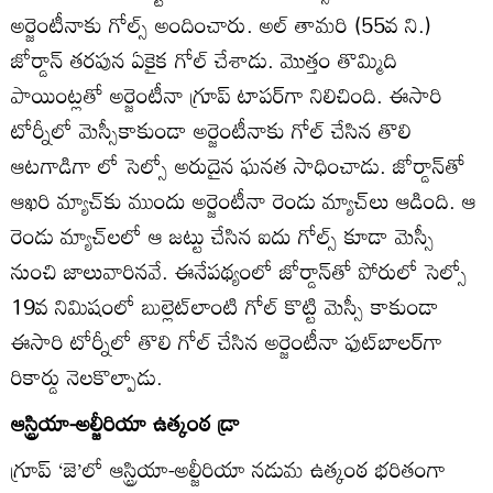
అర్జెంటీనాకు గోల్స్‌ అందించారు. అల్‌ తామరి (55వ ని.)
జోర్డాన్‌ తరపున ఏకైక గోల్‌ చేశాడు. మొత్తం తొమ్మిది
పాయింట్లతో అర్జెంటీనా గ్రూప్‌ టాపర్‌గా నిలిచింది. ఈసారి
టోర్నీలో మెస్సీకాకుండా అర్జెంటీనాకు గోల్‌ చేసిన తొలి
ఆటగాడిగా లో సెల్సో అరుదైన ఘనత సాధించాడు. జోర్డాన్‌తో
ఆఖరి మ్యాచ్‌కు ముందు అర్జెంటీనా రెండు మ్యాచ్‌లు ఆడింది. ఆ
రెండు మ్యాచ్‌లలో ఆ జట్టు చేసిన ఐదు గోల్స్‌ కూడా మెస్సీ
నుంచి జాలువారినవే. ఈనేపథ్యంలో జోర్డాన్‌తో పోరులో సెల్సో
19వ నిమిషంలో బుల్లెట్‌లాంటి గోల్‌ కొట్టి మెస్సీ కాకుండా
ఈసారి టోర్నీలో తొలి గోల్‌ చేసిన అర్జెంటీనా ఫుట్‌బాలర్‌గా
రికార్డు నెలకొల్పాడు.
ఆస్ట్రియా-అల్జీరియా ఉత్కంఠ డ్రా
గ్రూప్‌ ‘జె’లో ఆస్ట్రియా-అల్జీరియా నడుమ ఉత్కంఠ భరితంగా