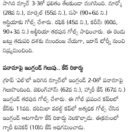
సాగిన మ్యాచ్‌ 3-3తో ఫలితం తేలకుండా ముగిసింది. మార్కో
(28వ ని.), మార్సెల్‌ (55వ ని.), ససా (90+6వ ని.)
ఆస్ట్రియాకు గోల్స్‌ చేశారు. రఫిక్‌ (45వ ని.), కరీమ్‌ (60వ,
90+3వ ని.) అల్జీరియా తరపున గోల్స్‌ సాధించారు. ఈ రెండు
జట్లు తదుపరి దశకు ముందంజ వేయగా, ఇరాన్‌ టోర్నీ నుంచి
నిష్క్రమించింది.
పనామాపై ఇంగ్లండ్‌ గెలుపు.. కేన్‌ రికార్డు
గ్రూప్‌ ‘ఎల్‌’లో జరిగిన మ్యాచ్‌లో ఇంగ్లండ్‌ 2-0తో పనామాపై
గెలుపొందింది. బెలింగ్‌హామ్‌ (62వ ని.), హ్యారీ కేన్‌ (67వ ని.)
ఇంగ్లండ్‌ తరపున గోల్స్‌ చేశారు. ఈ గోల్‌ ప్రపంచ కప్‌లలో
కేన్‌కు 11వది. దరిమిలా వరల్డ్‌ కప్‌లో అత్యధిక గోల్స్‌ చేసిన
ఇంగ్లండ్‌ ఆటగాడిగా కేన్‌ రికార్డు నెలకొల్పాడు. ఈక్రమంలో
గ్యారీ లినెకర్‌ (10)ని కేన్‌ అధిగమించాడు.