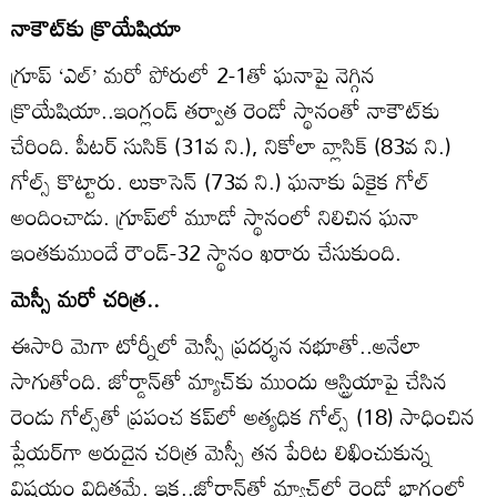
నాకౌట్‌కు క్రొయేషియా
గ్రూప్‌ ‘ఎల్‌’ మరో పోరులో 2-1తో ఘనాపై నెగ్గిన
క్రొయేషియా..ఇంగ్లండ్‌ తర్వాత రెండో స్థానంతో నాకౌట్‌కు
చేరింది. పీటర్‌ సుసిక్‌ (31వ ని.), నికోలా వ్లాసిక్‌ (83వ ని.)
గోల్స్‌ కొట్టారు. లుకాసెన్‌ (73వ ని.) ఘనాకు ఏకైక గోల్‌
అందించాడు. గ్రూప్‌లో మూడో స్థానంలో నిలిచిన ఘనా
ఇంతకుముందే రౌండ్‌-32 స్థానం ఖరారు చేసుకుంది.
మెస్సీ మరో చరిత్ర..
ఈసారి మెగా టోర్నీలో మెస్సీ ప్రదర్శన నభూతో..అనేలా
సాగుతోంది. జోర్డాన్‌తో మ్యాచ్‌కు ముందు ఆస్ట్రియాపై చేసిన
రెండు గోల్స్‌తో ప్రపంచ కప్‌లో అత్యధిక గోల్స్‌ (18) సాధించిన
ప్లేయర్‌గా అరుదైన చరిత్ర మెస్సీ తన పేరిట లిఖించుకున్న
విషయం విదితమే. ఇక..జోర్డాన్‌తో మ్యాచ్‌లో రెండో భాగంలో