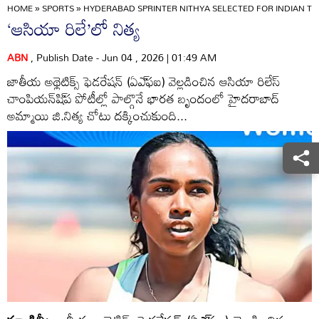
HOME
»
SPORTS
»
HYDERABAD SPRINTER NITHYA SELECTED FOR INDIAN TE
‘ఆసియా రిలే’లో నిత్య
ABN
, Publish Date - Jun 04 , 2026 | 01:49 AM
జాతీయ అథ్లెటిక్స్‌ ఫెడరేషన్‌ (ఏఎ్‌ఫఐ) వెల్లడించిన ఆసియా రిలేస్‌
చాంపియన్‌షి్‌ప పోటీల్లో పాల్గొనే భారత బృందంలో హైదరాబాద్‌
అమ్మాయి జి.నిత్య చోటు దక్కించుకుంది...