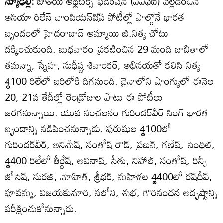
న్యూఢిల్లీ:
జాతీయ అథ్లెటిక్స్‌ ఫెడరేషన్‌ (ఏఎ్‌ఫఐ) వెల్లడించిన
ఆసియా రిలేస్‌ చాంపియన్‌షి్‌ప పోటీల్లో పాల్గొనే భారత
బృందంలో హైదరాబాద్‌ అమ్మాయి జి.నిత్య చోటు
దక్కించుకుంది. బుధవారం ప్రకటించిన 29 మంది జాబితాలో
తమన్నా, స్నేహ, సుధీష్ణ శివాంకర్‌, అభినయతో కలిసి నిత్య
4్ఠ100 రిలేలో బరిలోకి దిగనుంది. చైనాలోని షాంగ్యులో ఈనెల
20, 21వ తేదీల్లో రెండ్రోజుల పాటు ఈ పోటీలు
జరగనున్నాయి. యువ సంచలనం గురిందర్‌వీర్‌ సింగ్‌ భారత
బృందాన్ని నడిపించనున్నాడు. పురుషుల 4్ఠ100లో
గురిందర్‌వీర్‌, అనిమేష్‌, సంతోష్‌ రౌడ్‌, ప్రణవ్‌, గణేష్‌, సెంథిల్‌,
4్ఠ400 రిలేలో తీర్థేష్‌, అవినాష్‌, సేతు, నిహాల్‌, సంతోష్‌, రిన్సీ
జోసెష్‌, సురజ్‌, మోహిత్‌, శ్రీధర్‌, మహిళల 4్ఠ400లో రష్‌దీప్‌,
పూవమ్మ, విజయకుమారి, సలోని, శుభ, గౌరినందన అదృష్టాన్ని
పరీక్షించుకోనున్నారు.