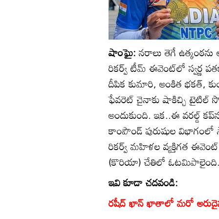
షాంఘై:
నరాలు తెగే ఉత్కంఠను అ
రికర్వ్‌ టీమ్‌ ఈవెంట్‌లో స్వర్ణ ప
దీపిక కుమారి, అంకిత భకత్‌, క
ఫేవరెట్‌ చైనాకు షాకిచ్చి టైటిల
అందుకుంది. ఇక..ఈ వరల్డ్‌ కప్‌
కాంపౌండ్‌ పురుషుల విభాగంలో సాహ
రికర్వ్‌ మహిళల వ్యక్తిగత ఈవెంట్
(కొరియా) చేతిలో ఓటమిపాలైంది
ఇవి కూడా చదవండి:
రషీద్ ఖాన్ ఖాతాలో మరో అరుద