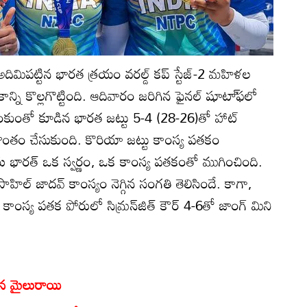
దిమిపట్టిన భారత త్రయం వరల్డ్‌ కప్‌ స్టేజ్‌-2 మహిళల
తకాన్ని కొల్లగొట్టింది. ఆదివారం జరిగిన ఫైనల్‌ షూటా్‌ఫలో
ుంకుంతో కూడిన భారత జట్టు 5-4 (28-26)తో హాట్‌
్‌ సొంతం చేసుకుంది. కొరియా జట్టు కాంస్య పతకం
ను భారత్‌ ఒక స్వర్ణం, ఒక కాంస్య పతకంతో ముగించింది.
ిల్‌ జాదవ్‌ కాంస్యం నెగ్గిన సంగతి తెలిసిందే. కాగా,
‌ కాంస్య పతక పోరులో సిమ్రన్‌జిత్‌ కౌర్‌ 4-6తో జాంగ్‌ మిని
.
ైన మైలురాయి