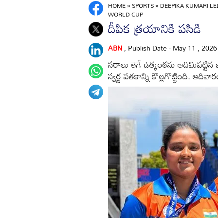
HOME
»
SPORTS
»
DEEPIKA KUMARI LE
WORLD CUP
దీపిక త్రయానికి పసిడి
ABN
, Publish Date - May 11 , 202
నరాలు తెగే ఉత్కంఠను అదిమిపట్టిన భా
స్వర్ణ పతకాన్ని కొల్లగొట్టింది. ఆదివా