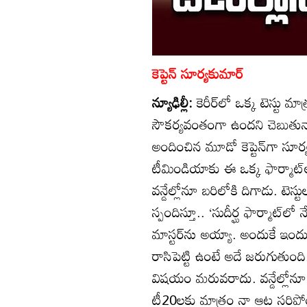
కెప్టెన్‌ సూర్యకుమార్‌
న్యూఢిల్లీ:
కెరీర్‌లో ఒక్క టెస్టు మ
సౌకర్యవంతంగా ఉందని చెబుతున్నాడ
అందించిన మూడో కెప్టెన్‌గా సూర్
టీమిండియాకు ఈ ఒక్క ఫార్మాట్‌
వన్డేల్లోనూ బరిలోకి దిగాడు. టె
స్పందిస్తూ.. ‘సుదీర్ఘ ఫార్మాట్‌లో
మాస్టర్‌ను అయ్యా. అందుకే ఇం
రాసిపెట్టి ఉంటే అదే జరుగుతుంది
విషయం మరువరాదు. వన్డేల్లోనూ
టీ20లకు మాత్రం నా ఆట సరిపోయిం