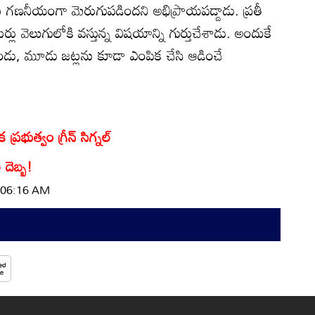
గణనీయంగా మెరుగుపడిందని అభిప్రాయపడ్డాడు. ప్రతీ
ర్లు వెలుగులోకి వస్తున్న విషయాన్ని గుర్తుచేశాడు. అందుకే
రెండు, మూడు జట్లను కూడా ఎంపిక చేసి ఆడించే
ప్రభుత్వం గ్రీన్ సిగ్నల్
 దెబ్బ!
| 06:16 AM