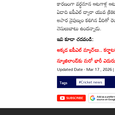
కారణంగా వర్థమాన ఆటగాళ్ల ఆట 
ఏడాది ఐపీఎల్‌ ద్వారా యువ క్రికెట
అపార నైపుణ్యం కలిగిన వీరితో 
వెసులుబాటు ఉందన్నాడు.
ఇవి కూడా చదవండి:
అక్కడ ఐపీఎల్ మ్యాచ్‌లు.. కర్ణాటక 
న్యూజిలాండ్‌కు మరో భారీ ఎదురు
Updated Date - Mar 17 , 2026 
#Cricket news
Tags
SUBSCRIBE