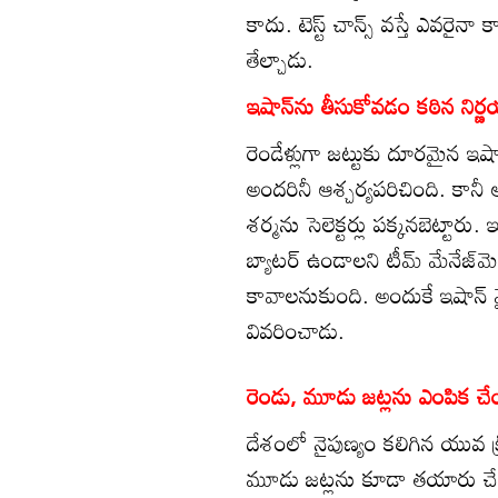
కాదు. టెస్ట్‌ చాన్స్‌ వస్తే ఎవరైన
తేల్చాడు.
ఇషాన్‌ను తీసుకోవడం కఠిన నిర్
రెండేళ్లుగా జట్టుకు దూరమైన ఇషా
అందరినీ ఆశ్చర్యపరిచింది. కానీ అ
శర్మను సెలెక్టర్లు పక్కనబెట్టారు
బ్యాటర్‌ ఉండాలని టీమ్‌ మేనేజ్‌
కావాలనుకుంది. అందుకే ఇషాన్‌ వ
వివరించాడు.
రెండు, మూడు జట్లను ఎంపిక చ
దేశంలో నైపుణ్యం కలిగిన యువ క్ర
మూడు జట్లను కూడా తయారు చేయవ