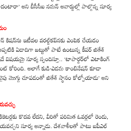
ా కాదంటారా’ అని బీసీసీఐ నమన్‌ అవార్డుల్లో పాల్గొన్న సూర్య
ణయం
న్‌ కిషన్‌ను ఇటీవల వరల్డ్‌కప్‌నకు ఎంపిక చేయడం
ప్పటికి ఏడాదిగా జట్టుతో పాటే ఉంటున్న కీపర్‌ జితేశ్‌
. ఇదే విషయమై సూర్య స్పందిస్తూ.. ‘టాపార్డర్‌లో ఎటాకింగ్‌
మెంట్‌ కోరింది. అలాగే కుడి-ఎడమ కాంబినేషన్‌ కూడా
ైపు మొగ్గు చూపడంతో జితేశ్‌ స్థానం కోల్పోయాడు’ అని
ేయవచ్చు
ికెటర్లకు కొదవ లేదని, వీరితో పరిమిత ఓవర్లలో రెండు,
చ్చని సూర్య అన్నాడు. దేశవాళీలతో పాటు ఐపీఎల్‌