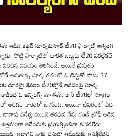
ాత్రమే ఆడిన కెప్టెన్‌ సూర్యకుమార్‌ టీ20 ఫార్మాట్‌ అత్యంత
ు. పొట్టి ఫార్మాట్‌లో భారత జట్టుకు టీ20 వరల్డ్‌కప్‌
య నిలిచిన విషయం తెలిసిందే. అయితే ప్రస్తుతం
లోనే ఆడుతున్న సూర్య గతంలో ఓ టెస్టుతో పాటు 37
స్టులకు దూరమై కేవలం టీ20ల్లోనే ఆడడంపై సూర్య
 నేనాడింది ఓ ఇన్నింగ్స్‌ మాత్రమే. కానీ టీ20ల్లో మాత్రం
దులో ఆడడం నాకెంతో బాగుంది. అయినా జీవితంలో ఏది
. దాదాపు పదేళ్లు ముంబై తరఫున నేను రంజీ ట్రోఫీ ఆడిన
 ఉత్తమంగా ఆడేందుకు ప్రయత్నించినా కుదరలేదు.
ది. అలాగని నాకు టెస్టుల్లో ఆడేందుకు ఆసక్తిలేదని