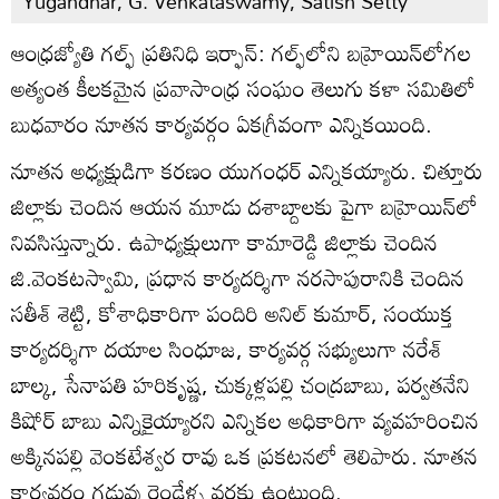
Yugandhar, G. Venkataswamy, Satish Setty
ఆంధ్రజ్యోతి గల్ఫ్ ప్రతినిధి ఇర్ఫాన్: గల్ఫ్‌లోని బహ్రెయిన్‌లోగల
అత్యంత కీలకమైన ప్రవాసాంధ్ర సంఘం తెలుగు కళా సమితిలో
బుధవారం నూతన కార్యవర్గం ఏకగ్రీవంగా ఎన్నికయింది.
నూతన అధ్యక్షుడిగా కరణం యుగంధర్ ఎన్నికయ్యారు. చిత్తూరు
జిల్లాకు చెందిన ఆయన మూడు దశాబ్దాలకు పైగా బహ్రెయిన్‌లో
నివసిస్తున్నారు. ఉపాధ్యక్షులుగా కామారెడ్డి జిల్లాకు చెందిన
జి.వెంకటస్వామి, ప్రధాన కార్యదర్శిగా నరసాపురానికి చెందిన
సతీశ్ శెట్టి, కోశాధికారిగా పందిరి అనిల్ కుమార్, సంయుక్త
కార్యదర్శిగా దయాల సింధూజ, కార్యవర్గ సభ్యులుగా నరేశ్
బాల్క, సేనాపతి హరికృష్ణ, చుక్కళ్లపల్లి చంద్రబాబు, పర్వతనేని
కిషోర్ బాబు ఎన్నికైయ్యారని ఎన్నికల అధికారిగా వ్యవహరించిన
అక్కినపల్లి వెంకటేశ్వర రావు ఒక ప్రకటనలో తెలిపారు. నూతన
కార్యవర్గం గడువు రెండేళ్ళ వరకు ఉంటుంది.