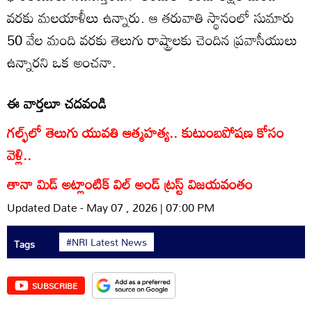
వరకు మలయాళీలు ఉన్నారు. ఆ తరువాతి స్థానంలో సుమారు
50 వేల మంది వరకు తెలుగు రాష్ట్రాలకు చెందిన ప్రవాసీయులు
ఉన్నారని ఒక అంచనా.
ఈ వార్తలూ చదవండి
గల్ఫ్‌లో తెలుగు యువతి ఆత్మహత్య.. కుటుంబపోషణ కోసం
వెళ్లి..
తానా మిడ్ అట్లాంటిక్ విల్ అండ్ ట్రస్ట్ విజయవంతం
Updated Date - May 07 , 2026 | 07:00 PM
#NRI Latest News
Tags
SUBSCRIBE