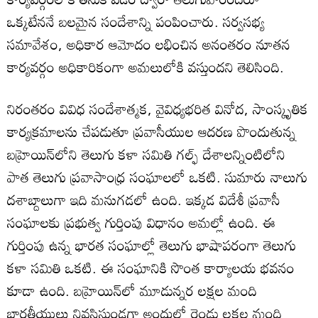
ఒక్కటేననే బలమైన సందేశాన్ని పంపించారు. సర్వసభ్య
సమావేశం, అధికార ఆమోదం లభించిన అనంతరం నూతన
కార్యవర్గం అధికారికంగా అమలులోకి వస్తుందని తెలిసింది.
నిరంతరం వివిధ సందేశాత్మక, వైవిధ్యభరిత వినోద, సాంస్కృతిక
కార్యక్రమాలను చేపడుతూ ప్రవాసీయుల ఆదరణ పొందుతున్న
బహ్రెయిన్‌లోని తెలుగు కళా సమితి గల్ఫ్ దేశాలన్నింటిలోని
పాత తెలుగు ప్రవాసాంధ్ర సంఘాలలో ఒకటి. సుమారు నాలుగు
దశాబ్దాలుగా ఇది మనుగడలో ఉంది. ఇక్కడ విదేశీ ప్రవాసీ
సంఘాలకు ప్రభుత్వ గుర్తింపు విధానం అమల్లో ఉంది. ఈ
గుర్తింపు ఉన్న భారత సంఘాల్లో తెలుగు భాషాపరంగా తెలుగు
కళా సమితి ఒకటి. ఈ సంఘానికి సొంత కార్యాలయ భవనం
కూడా ఉంది. బహ్రెయిన్‌లో మూడున్నర లక్షల మంది
భారతీయులు నివసిస్తుండగా అందులో రెండు లక్షల మంది