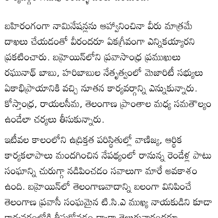
బహిరంగంగా నామినేషన్లను ఆహ్వానించినా వీరు మాత్రమే
దాఖలు చేయడంతో వీరందరూ ఏకగ్రీవంగా ఎన్నికయ్యారని
ప్రకటించారు. బహ్రెయిన్‌లోని ప్రవాసాంధ్ర ప్రముఖులు
రఘునాథ్ బాబు, హరిబాబుల నేతృత్వంలో మెజారిటీ సభ్యులు
ఏకాభిప్రాయానికి వచ్చి నూతన కార్యవర్గాన్ని ఎన్నుకున్నారు.
కోస్తాంధ్ర, రాయలసీమ, తెలంగాణ ప్రాంతాల మధ్య సమతౌల్యం
ఉండేలా చర్యలు తీసుకున్నారు.
ఇటీవల కాలంలోని ఉద్రిక్తత పరిస్థితుల్లో వాణిజ్య, ఆర్థిక
కార్యకలాపాలు మందగించిన నేపథ్యంలో రానున్న రెండేళ్ల పాటు
సంఘాన్ని చురుగ్గా నడిపించడం సవాలుగా మారే అవకాశం
ఉంది. బహ్రెయిన్‌లో తెలంగాణవాదాన్ని బలంగా వినిపించే
తెలంగాణ ప్రవాసీ సంఘమైన టి.సి.ఎ ముఖ్య నాయకుడిని కూడా
కార్యవర్గంలోకి తీసుకోవడం ద్వారా తెలుగువారందరూ