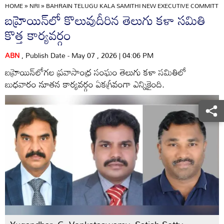
HOME
»
NRI
»
BAHRAIN TELUGU KALA SAMITHI NEW EXECUTIVE COMMITT
బహ్రెయిన్‌లో కొలువుదీరిన తెలుగు కళా సమితి
కొత్త కార్యవర్గం
ABN
, Publish Date - May 07 , 2026 | 04:06 PM
బహ్రెయిన్‌లోగల ప్రవాసాంధ్ర సంఘం తెలుగు కళా సమితిలో
బుధవారం నూతన కార్యవర్గం ఏకగ్రీవంగా ఎన్నికైంది.