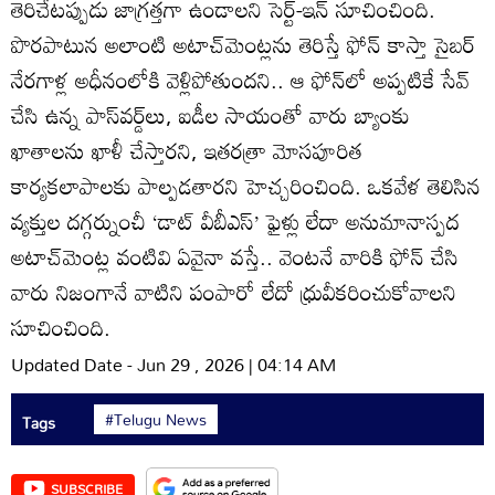
తెరిచేటప్పుడు జాగ్రత్తగా ఉండాలని సెర్ట్‌-ఇన్‌ సూచించింది.
పొరపాటున అలాంటి అటాచ్‌మెంట్లను తెరిస్తే ఫోన్‌ కాస్తా సైబర్‌
నేరగాళ్ల అధీనంలోకి వెళ్లిపోతుందని.. ఆ ఫోన్‌లో అప్పటికే సేవ్‌
చేసి ఉన్న పాస్‌వర్డ్‌లు, ఐడీల సాయంతో వారు బ్యాంకు
ఖాతాలను ఖాళీ చేస్తారని, ఇతరత్రా మోసపూరిత
కార్యకలాపాలకు పాల్పడతారని హెచ్చరించింది. ఒకవేళ తెలిసిన
వ్యక్తుల దగ్గర్నుంచీ ‘డాట్‌ వీబీఎస్‌’ ఫైళ్లు లేదా అనుమానాస్పద
అటాచ్‌మెంట్ల వంటివి ఏవైనా వస్తే.. వెంటనే వారికి ఫోన్‌ చేసి
వారు నిజంగానే వాటిని పంపారో లేదో ధ్రువీకరించుకోవాలని
సూచించింది.
Updated Date - Jun 29 , 2026 | 04:14 AM
#Telugu News
Tags
SUBSCRIBE