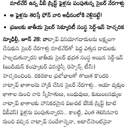
మాల్‌వేర్‌ ఉన్న వీబీ స్ర్కిప్ట్‌ ఫైళ్లను పంపుతున్న సైబర్‌ నేరగాళ్లు
ఆ ఫైళ్లను తెరిస్తే ఫోన్‌ వారి అధీనంలోకి వెళ్లినట్టే!
ప్రజలకు జాతీయ సైబర్‌ సెక్యూరిటీ సంస్థ సెర్ట్‌-ఇన్‌ హెచ్చరిక
న్యూఢిల్లీ, జూన్‌ 28: వా
ట్సాప్‌ వినియోగదారులను లక్ష్యంగా
చేసుకుని సైబర్‌ నేరగాళ్లు మాల్‌వేర్‌తో పెద్ద ఎత్తున దాడులకు
పాల్పడుతున్నారని జాతీయ సైబర్‌ భద్రత సంస్థ అయిన సెర్ట్‌-ఇన్‌
(ఇండియన్‌ కంప్యూటర్‌ ఎమర్జెన్సీ రెస్పాన్స్‌ టీమ్‌)
హెచ్చరించింది. రకరకాల ప్రలోభాలతో తొలుత కొందరి
వాట్సాప్‌ ఖాతాలను హ్యాక్‌ చేసిన సైబర్‌ నేరగాళ్లు.. ఆయా వ్యక్తుల
ఖాతాల నుంచి వారి స్నేహితులు, బంధువులు, కుటుంబసభ్యుల
వాట్సాప్‌ ఖాతాలకు హానికరమైన విజువల్‌ బేసిక్‌ స్ర్కిప్ట్‌ (డాట్‌
వీబీఎస్‌) ఫైళ్లను పంపుతున్నారని.. కాబట్టి, ఎంత తెలిసినవారి
నుంచి వచ్చిన వాట్సాప్‌ సందేశాన్నైనా, అటాచ్‌మెంట్‌నైనా