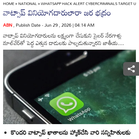
HOME
»
NATIONAL
»
WHATSAPP HACK ALERT CYBERCRIMINALS TARGET US
వాట్సాప్‌ వినియోగదారులారా జర భద్రం
ABN
, Publish Date - Jun 29 , 2026 | 04:14 AM
వాట్సాప్‌ వినియోగదారులను లక్ష్యంగా చేసుకుని సైబర్‌ నేరగాళ్లు
మాల్‌వేర్‌తో పెద్ద ఎత్తున దాడులకు పాల్పడుతున్నారని జాతీయ....
కొందరి వాట్సాప్‌ ఖాతాలను హ్యాక్‌చేసి వారి సన్నిహితులకు