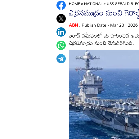
HOME
»
NATIONAL
»
USS GERALD R. F
ఎర్రసముద్రం నుంచి గెరాల్డ్‌ 
ABN
, Publish Date - Mar 20 , 2026
ఇరాన్‌ సమీపంలో మోహరించిన అమెరికా
ఎర్రసముద్రం నుంచి వెనుదిరిగింది.