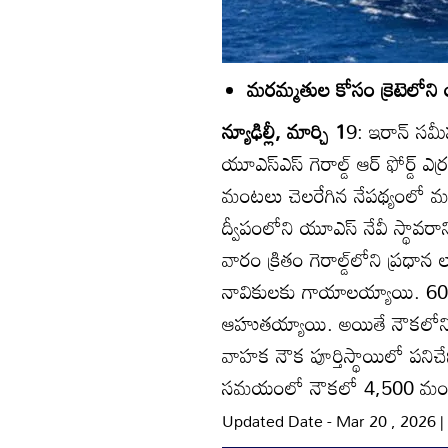
మరమ్మతుల కోసం క్రెటెలోని య
న్యూఢిల్లీ, మార్చి 1
9: ఇరాన్‌ స
యూఎస్‌ఎస్‌ గెరాల్డ్‌ ఆర్‌ ఫోర్డ
మంటలు చెలరేగిన నేపథ్యంలో మరమ్మ
ద్వీపంలోని యూఎస్‌ నేవీ స్థావరా
వారం క్రితం గెరాల్డ్‌లోని ప్ర
నావికులకు గాయాలయ్యాయి. 600 మ
ఆహుతయ్యాయి. అయితే నౌకలోని ప్రొ
వాహక నౌక పూర్తిస్థాయిలో పనిచే
సమయంలో నౌకలో 4,500 మంది స
Updated Date - Mar 20 , 2026 