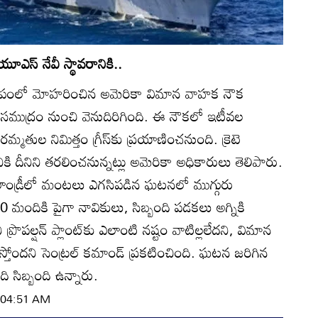
ూఎస్‌ నేవీ స్థావరానికి..
మీపంలో మోహరించిన అమెరికా విమాన వాహక నౌక
్‌ ఎర్రసముద్రం నుంచి వెనుదిరిగింది. ఈ నౌకలో ఇటీవల
తుల నిమిత్తం గ్రీస్‌కు ప్రయాణించనుంది. క్రెటె
నికి దీనిని తరలించనున్నట్లు అమెరికా అధికారులు తెలిపారు.
ధాన లాండ్రీలో మంటలు ఎగసిపడిన ఘటనలో ముగ్గురు
ందికి పైగా నావికులు, సిబ్బంది పడకలు అగ్నికి
పల్షన్‌ ప్లాంట్‌కు ఎలాంటి నష్టం వాటిల్లలేదని, విమాన
స్తోందని సెంట్రల్‌ కమాండ్‌ ప్రకటించింది. ఘటన జరిగిన
ిబ్బంది ఉన్నారు.
| 04:51 AM