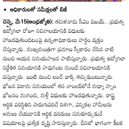
అధికారులతో సమీక్షలతో బిజీ
చెన్నై, మే15(ఆంధ్రజ్యోతి):
తమిళనాడు సీఎం విజయ్‌.. ప్రభుత్వ
ఉద్యోగిలా రోజూ సచివాలయానికి విధులకు
హాజరవుతుండటంపై ఉన్నతాధికారులు హర్షం వ్యక్తం
చేస్తున్నారు. ముఖ్యమంత్రిగా ప్రమాణ స్వీకారం చేసిన నాటి
నుంచి ఆయన సమయపాలన పాటిస్తున్నారు. ప్రభుత్వ ఉద్యోగిలా
నిర్దేశిత సమయానికి పావుగంట ముందే సచివాలయానికి
వస్తున్నారు. ఇంటి నుంచి లంచ్‌ బాక్స్‌ తెచ్చుకుంటున్నారు.
భోజన విరామ సమయంలో తన చాంబర్‌లోనే మధ్యా హ్నం
భోజనం ముగించి, మళ్లీ విధులకు హాజరవుతున్నారు. రాష్ట్ర
ఆర్థిక పరిస్థితిని మెరుగుపరిచే దిశగా, ఎన్నికల హామీలను
అమలు చేయడానికి ఆర్థిక వనరులు సమకూర్చుకునే
విషయాలపై ప్రత్యేక దృష్టి సారిస్తున్నారు. దీనిలో భాగంగా కీలక