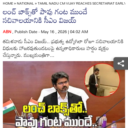
HOME
»
NATIONAL
»
TAMIL NADU CM VIJAY REACHES SECRETARIAT EARLY D
లంచ్‌ బాక్స్‌తో పావు గంట ముందే
సచివాలయానికి సీఎం విజయ్‌
ABN
, Publish Date - May 16 , 2026 | 04:02 AM
తమిళనాడు సీఎం విజయ్‌.. ప్రభుత్వ ఉద్యోగిలా రోజూ సచివాలయానికి
విధులకు హాజరవుతుండటంపై ఉన్నతాధికారులు హర్షం వ్యక్తం
చేస్తున్నారు. ముఖ్యమంత్రిగా...