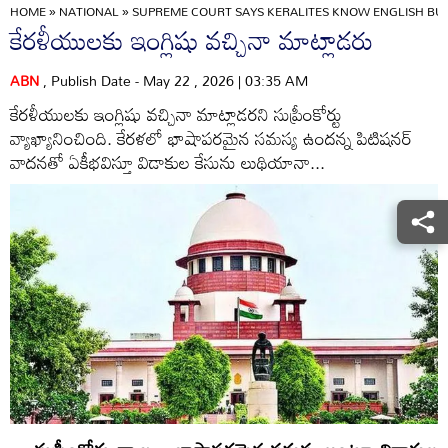
HOME
»
NATIONAL
»
SUPREME COURT SAYS KERALITES KNOW ENGLISH BUT 
కేరళీయులకు ఇంగ్లిషు వచ్చినా మాట్లాడరు
ABN
, Publish Date - May 22 , 2026 | 03:35 AM
కేరళీయులకు ఇంగ్లిషు వచ్చినా మాట్లాడరని సుప్రీంకోర్టు
వ్యాఖ్యానించింది. కేరళలో భాషాపరమైన సమస్య ఉందన్న పిటిషనర్‌
వాదనతో ఏకీభవిస్తూ విడాకుల కేసును లుథియానా...