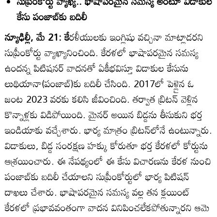
సుప్రీంకోర్టు వ్యాఖ్య.. భాషాపరమైన సమస్య అంటూ విడాకుల
కేసు పంజాబ్‌కు బదిలీ
న్యూఢిల్లీ, మే 21: కే
రళీయులకు ఇంగ్లిషు వచ్చినా మాట్లాడరని
సుప్రీంకోర్టు వ్యాఖ్యానించింది. కేరళలో భాషాపరమైన సమస్య
ఉందన్న పిటిషనర్‌ వాదనతో ఏకీభవిస్తూ విడాకుల కేసును
లుథియానా(పంజాబ్‌)కు బదిలీ చేసింది. 2017లో పెళ్లైన ఓ
జంట 2023 వరకు కలిసి జీవించింది. తర్వాత బ్రిటన్‌ వెళ్లిన
కొన్నాళ్లకు విడిపోయింది. మైనర్‌ అయిన బిడ్డను తీసుకుని భర్త
ఇండియాకు వచ్చేశారు. భార్య మాత్రం బ్రిటన్‌లోనే ఉంటున్నారు.
విడాకులు, బిడ్డ సంరక్షణ హక్కు కోరుతూ భర్త కేరళలో కోర్టును
ఆశ్రయించారు. ఈ నేపథ్యంలో ఈ కేసు విచారణను కేరళ నుంచి
పంజాబ్‌కు బదిలీ చేయాలని సుప్రీంకోర్టులో భార్య పిటిషన్‌
దాఖలు చేశారు. భాషాపరమైన సమస్య వల్ల తన క్లయింట్‌
కేరళలో ప్రభావవంతంగా వాదన వినిపించలేకపోతున్నారని ఆమె