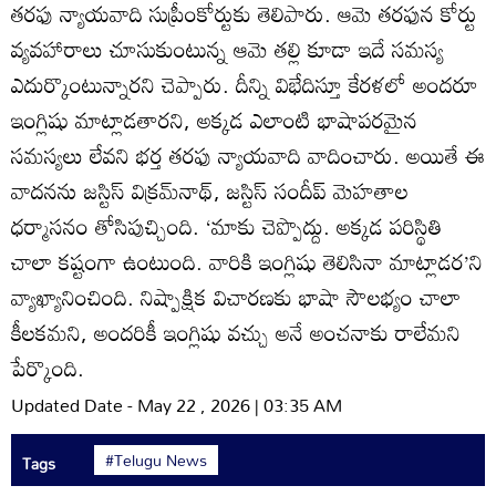
తరఫు న్యాయవాది సుప్రీంకోర్టుకు తెలిపారు. ఆమె తరఫున కోర్టు
వ్యవహారాలు చూసుకుంటున్న ఆమె తల్లి కూడా ఇదే సమస్య
ఎదుర్కొంటున్నారని చెప్పారు. దీన్ని విభేదిస్తూ కేరళలో అందరూ
ఇంగ్లిషు మాట్లాడతారని, అక్కడ ఎలాంటి భాషాపరమైన
సమస్యలు లేవని భర్త తరఫు న్యాయవాది వాదించారు. అయితే ఈ
వాదనను జస్టిస్‌ విక్రమ్‌నాథ్‌, జస్టిస్‌ సందీప్‌ మెహతాల
ధర్మాసనం తోసిపుచ్చింది. ‘మాకు చెప్పొద్దు. అక్కడ పరిస్థితి
చాలా కష్టంగా ఉంటుంది. వారికి ఇంగ్లిషు తెలిసినా మాట్లాడర’ని
వ్యాఖ్యానించింది. నిష్పాక్షిక విచారణకు భాషా సౌలభ్యం చాలా
కీలకమని, అందరికీ ఇంగ్లిషు వచ్చు అనే అంచనాకు రాలేమని
పేర్కొంది.
Updated Date - May 22 , 2026 | 03:35 AM
#Telugu News
Tags