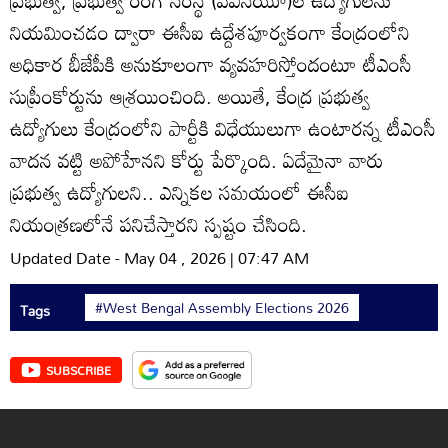
ప్రభుత్వ, ప్రభుత్వ రంగ సంస్థ (పీఎ్‌సయూ)ల ఉద్యోగులను
నియమించడం ద్వారా ఈసీఐ ఉద్దేశపూర్వకంగా కేంద్రంలోని
అధికార బీజేపీకి అనుకూలంగా వ్యవహరిస్తోందంటూ టీఎంసీ
సుప్రీంకోర్టును ఆశ్రయించింది. అయితే, కేంద్ర ప్రభుత్వ
ఉద్యోగులు కేంద్రంలోని పార్టీకి విధేయులుగా ఉంటారన్న టీఎంసీ
వాదన వట్టి అపోహేనని కోర్టు పేర్కొంది. ఏదేమైనా వారు
ప్రభుత్వ ఉద్యోగులని.. ఎన్నికల సమయంలో ఈసీఐ
నియంత్రణలోనే పనిచేస్తారని స్పష్టం చేసింది.
Updated Date - May 04 , 2026 | 07:47 AM
#West Bengal Assembly Elections 2026
Tags
SUBSCRIBE