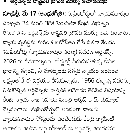
ఆర్డినెన్స్‌కు రాష్ట్రపతి ద్రౌపది ముర్ము ఆమోదముద్ర
న్యూఢిల్లీ, మే 17 (ఆంధ్రజ్యోతి):
సుప్రీంకోర్టులో న్యాయమూర్తుల
సంఖ్యను 34 నుంచి 38కి పెంచుతూ కేంద్ర ప్రభుత్వం
తీసుకొచ్చిన ఆర్డినెన్స్‌ను రాష్ట్రపతి ద్రౌపది ముర్ము ఆమోదించారు.
న్యాయ వ్యవస్థను మరింత బలోపేతం చేసే దిశగా కేంద్రం
‘సుప్రీంకోర్టు (న్యాయమూర్తుల సంఖ్య) సవరణ ఆర్డినెన్స్‌,
2026’ను తీసుకొచ్చింది. కోర్టుల్లో పేరుకుపోతున్న కేసుల
భారాన్ని తగ్గించి, సామాన్యులకు సత్వర న్యాయం అందించే
లక్ష్యంతోనే ఈ నిర్ణయం తీసుకున్నారు. 1956 చట్టాన్ని సవరిస్తూ
తీసుకొచ్చిన ఆర్డినెన్స్‌కు రాష్ట్రపతి ఆమోదం తెలిపిన విషయాన్ని
కేంద్ర న్యాయ శాఖ సహాయ మంత్రి అర్జున్‌ రామ్‌ మేఘ్వాల్‌
వెల్లడించారు. సుప్రీంకోర్టులో అదనంగా నాలుగు
న్యాయమూర్తుల పోస్టులను పెంచేందుకు కేంద్ర క్యాబినెట్‌
ఆమోదం తెలిపిన కొద్ది రోజులకే ఈ ఆర్డినెన్స్‌ వెలువడడం