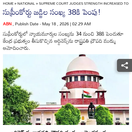
HOME
»
NATIONAL
»
SUPREME COURT JUDGES STRENGTH INCREASED TO 3
సుప్రీంకోర్టు జడ్జిల సంఖ్య 38కి పెంపు!
ABN
, Publish Date - May 18 , 2026 | 02:29 AM
సుప్రీంకోర్టులో న్యాయమూర్తుల సంఖ్యను 34 నుంచి 38కి పెంచుతూ
కేంద్ర ప్రభుత్వం తీసుకొచ్చిన ఆర్డినెన్స్‌ను రాష్ట్రపతి ద్రౌపది ముర్ము
ఆమోదించారు.