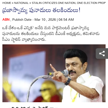
HOME
»
NATIONAL
»
STALIN CRITICIZES ONE NATION, ONE ELECTION PROP
ప్రజాస్వామ్య పునాదులు తలకిందులు!
ABN
, Publish Date - Mar 10 , 2026 | 04:54 AM
ఒకే దేశం-ఒకే ఎన్నిక’ అనేది మన పార్లమెంటరీ ప్రజాస్వామ్య
పునాదులను తలకిందులు చేస్తుందని డీఎంకే అధ్యక్షుడు, తమిళనాడు
సీఎం స్టాలిన్‌ వ్యాఖ్యానించారు.