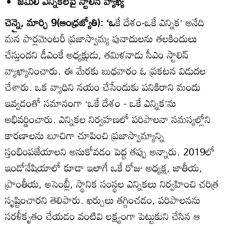
జమిలి ఎన్నికలపై స్టాలిన్‌ వ్యాఖ్య
చెన్నై, మార్చి 9(ఆంధ్రజ్యోతి): ‘ఒ
కే దేశం-ఒకే ఎన్నిక’ అనేది
మన పార్లమెంటరీ ప్రజాస్వామ్య పునాదులను తలకిందులు
చేస్తుందని డీఎంకే అధ్యక్షుడు, తమిళనాడు సీఎం స్టాలిన్‌
వ్యాఖ్యానించారు. ఈ మేరకు బుధవారం ఓ ప్రకటన విడుదల
చేశారు. ఒక వ్యాధిని నయం చేసేందుకు పనికిరాని మందు
ఇవ్వడంతో సమానంగా ‘ఒకే దేశం - ఒకే ఎన్నిక’ను
అభివర్ణించారు. ఎన్నికల నిర్వహణలో పరిపాలనా సమస్యల్లోని
కారణాలను బూచిగా చూపించి ప్రజాస్వామ్యాన్ని
స్తంభింపజేయాలని అనుకోవడం పెద్ద తప్పు అన్నారు. 2019లో
ఇండోనేషియాలో కూడా ఇలాగే ఒకే రోజు అధ్యక్ష, జాతీయ,
ప్రాంతీయ, అసెంబ్లీ, స్థానిక సంస్థల ఎన్నికలు నిర్వహించి చరిత్ర
సృష్టించారని తెలిపారు. ఖర్చులు తగ్గించడం, పరిపాలనను
సరళీకృతం చేయడం వంటివి లక్ష్యంగా పెట్టుకుని చేసిన ఆ