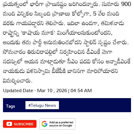
ప్రయత్నంలో భారీగా ప్రాణనష్టం జరిగిందన్నారు. సుమారు 900
మంది ఎన్నికల సిబ్బంది ప్రాణాలు కోల్పోగా, 5 వేల మంది
వరకు గాయపడ్డారని తెలిపారు. ఇదిలా ఉండగా, తమిళనాడు
రాష్ట్రాన్ని ‘కాషాయ మూక’ మింగేయాలనుకుంటోందని,
అందుకు తమ పార్టీ అనుమతించబోదని స్టాలిన్‌ స్పష్టం చేశారు.
సోమవారం తిరుచిరాపల్లిలో నిర్వహించిన డీఎంకే మెగా
సదస్సులో ఆయన మాట్లాడుతూ సీఎం పదవి కోసం అన్నాడీఎంకే
నాయకుడు పళనిస్వామి బీజేపీకి బానిసగా మారిపోయారని
విమర్శించారు.
Updated Date - Mar 10 , 2026 | 04:54 AM
#Telugu News
Tags
SUBSCRIBE