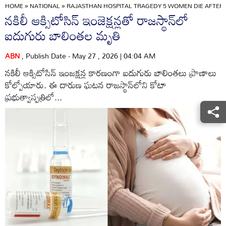
HOME
»
NATIONAL
»
RAJASTHAN HOSPITAL TRAGEDY 5 WOMEN DIE AFTER 
నకిలీ ఆక్సిటోసిన్‌ ఇంజెక్షన్లతో రాజస్థాన్‌లో
ఐదుగురు బాలింతల మృతి
ABN
, Publish Date - May 27 , 2026 | 04:04 AM
నకిలీ ఆక్సిటోసిన్‌ ఇంజక్షన్ల కారణంగా ఐదుగురు బాలింతలు ప్రాణాలు
కోల్పోయారు. ఈ దారుణ ఘటన రాజస్థాన్‌లోని కోటా
ప్రభుత్వాస్పత్రిలో...