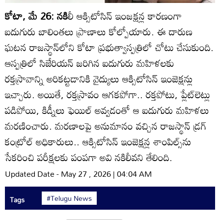
కోటా, మే 26: నకి
లీ ఆక్సిటోసిన్‌ ఇంజక్షన్ల కారణంగా
ఐదుగురు బాలింతలు ప్రాణాలు కోల్పోయారు. ఈ దారుణ
ఘటన రాజస్థాన్‌లోని కోటా ప్రభుత్వాస్పత్రిలో చోటు చేసుకుంది.
ఆస్పత్రిలో సిజేరియన్‌ జరిగిన ఐదుగురు మహిళలకు
రక్తస్రావాన్ని అరికట్టడానికి వైద్యులు ఆక్సిటోసిన్‌ ఇంజెక్షన్లు
ఇచ్చారు. అయితే, రక్తస్రావం ఆగకపోగా.. రక్తపోటు, ప్లేట్‌లెట్లు
పడిపోయి, కిడ్నీలు ఫెయిల్‌ అవ్వడంతో ఆ ఐదుగురు మహిళలు
మరణించారు. మరణాలపై అనుమానం వచ్చిన రాజస్థాన్‌ డ్రగ్‌
కంట్రోల్‌ అధికారులు.. ఆక్సిటోసిన్‌ ఇంజెక్షన్ల శాంపిల్స్‌ను
సేకరించి పరీక్షలకు పంపగా అవి నకిలీవని తేలింది.
Updated Date - May 27 , 2026 | 04:04 AM
#Telugu News
Tags