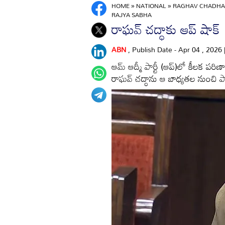
HOME
»
NATIONAL
»
RAGHAV CHADHA 
RAJYA SABHA
రాఘవ్‌ చద్ధాకు ఆప్‌ షాక్‌
ABN
, Publish Date - Apr 04 , 2026
ఆమ్‌ ఆద్మీ పార్టీ (ఆప్‌)లో కీలక పరి
రాఘవ్‌ చద్ధాను ఆ బాధ్యతల నుంచి పా