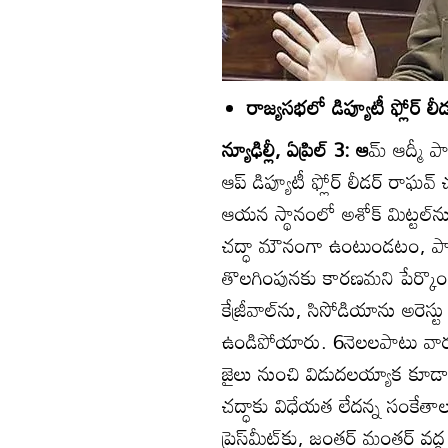
రాజ్యసభలో డిప్యూటీ ఫ్లోర్‌ ల
న్యూఢిల్లీ, ఏప్రిల్‌ 3: ఆ
మ్‌ ఆద్మీ 
ఆప్‌ డిప్యూటీ ఫ్లోర్‌ లీడర్‌ రాఘ
ఆయన స్థానంలో అశోక్‌ మిట్టల్‌
చద్ధా మౌనంగా ఉంటుండటం, పార్టీ
తొలగింపునకు కారణమని పేర్కొంది
కేజ్రీవాల్‌ను, సిసోడియాను అరె
ఉండిపోయారు. 6నెలలపాటు వారు
జైలు నుంచి విడుదలయ్యాక కూడా
చద్ధాకు విధేయత లేదన్న సంకేతాలన
ప్రెస్‌మీట్‌కు, జంతర్‌ మంతర్‌ వద్