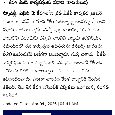
కేరళ బీజేపీ కార్యకర్తలకు ప్రధాని మోదీ పిలుపు
న్యూఢిల్లీ, ఏప్రిల్‌ 3: కే
రళలోని ప్రతీ బీజేపీ కార్యకర్త క్రికెటర్‌
సంజూ శాంసన్‌ను చూసి పోరాటతత్వాన్ని అలవర్చుకోవాలని
ప్రధాని మోదీ అన్నారు. ఎన్నో ఇబ్బందులను, విమర్శలను
దాటుకొని ముందుకు వచ్చిన శాంసన్‌ జట్టుకు అవసరమైన
సమయంలో తన అత్యుత్తమ ఆటతీరును కనబర్చి భారత్‌ను
టీ20 ప్రపంచకప్‌ విజేతగా నిలబెట్టాడని గుర్తు చేశారు. బీజేపీ
కార్యకర్తలు కూడా ఎన్ని సవాళ్లు ఎదురైనా అలాంటి పోరాట
పటిమను కలిగి ఉండాలన్నారు. సంజూ శాంసన్‌ను
అభినందించారు. సంజూ శాంసన్‌ కేరళ రాష్ట్రానికి చెందిన
క్రికెటర్‌. నెల 9న కేరళ అసెంబ్లీకి ఎన్నికలు జరగనున్న సంగతి
తెలిసిందే.
Updated Date - Apr 04 , 2026 | 04:41 AM