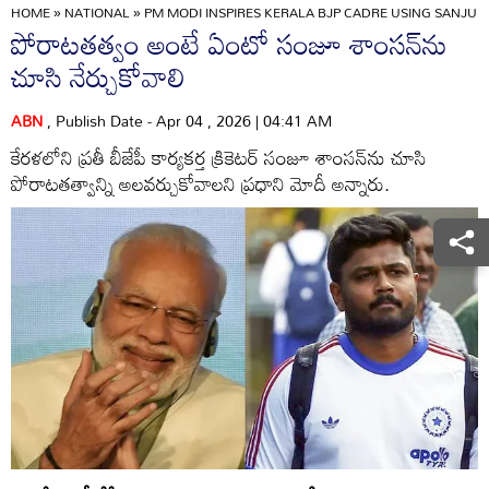
HOME
»
NATIONAL
»
PM MODI INSPIRES KERALA BJP CADRE USING SANJU S
పోరాటతత్వం అంటే ఏంటో సంజూ శాంసన్‌ను
చూసి నేర్చుకోవాలి
ABN
, Publish Date - Apr 04 , 2026 | 04:41 AM
కేరళలోని ప్రతీ బీజేపీ కార్యకర్త క్రికెటర్‌ సంజూ శాంసన్‌ను చూసి
పోరాటతత్వాన్ని అలవర్చుకోవాలని ప్రధాని మోదీ అన్నారు.