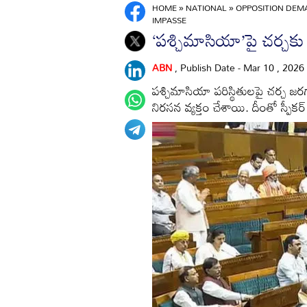
HOME
»
NATIONAL
»
OPPOSITION DEM
IMPASSE
‘పశ్చిమాసియా’పై చర్చకు వ
ABN
, Publish Date - Mar 10 , 2026
పశ్చిమాసియా పరిస్థితులపై చర్చ జరగ
నిరసన వ్యక్తం చేశాయి. దీంతో స్పీకర్‌