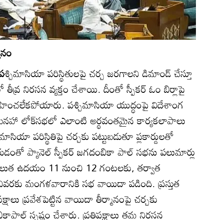
ానం
 ప
శ్చిమాసియా పరిస్థితులపై చర్చ జరగాలని డిమాండ్‌ చేస్తూ
తీవ్ర నిరసన వ్యక్తం చేశాయి. దీంతో స్పీకర్‌ ఓం బిర్లాపై
్వహించలేకపోయారు. పశ్చిమాసియా యుద్ధంపై విదేశాంగ
 మినహా లోక్‌సభలో ఎలాంటి అర్థవంతమైన కార్యకలాపాలు
ిమాసియా పరిస్థితిపై చర్చకు పట్టుబడుతూ ప్లకార్డులతో
ేయడంతో ప్యానెల్‌ స్పీకర్‌ జగదంబికా పాల్‌ సభను పలుమార్లు
తొలుత ఉదయం 11 నుంచి 12 గంటలకు, తర్వాత
వరకు మంగళవారానికి సభ వాయిదా పడింది. ప్రస్తుత
ిపక్షాలు ప్రవేశపెట్టిన వాయిదా తీర్మానంపై చర్చకు
ికాపాల్‌ స్పష్టం చేశారు. ప్రతిపక్షాలు తమ నిరసన