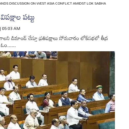
ANDS DISCUSSION ON WEST ASIA CONFLICT AMIDST LOK SABHA
ిపక్షాల పట్టు
 | 05:03 AM
ాలని డిమాండ్‌ చేస్తూ ప్రతిపక్షాలు సోమవారం లోక్‌సభలో తీవ్ర
 ఓం......