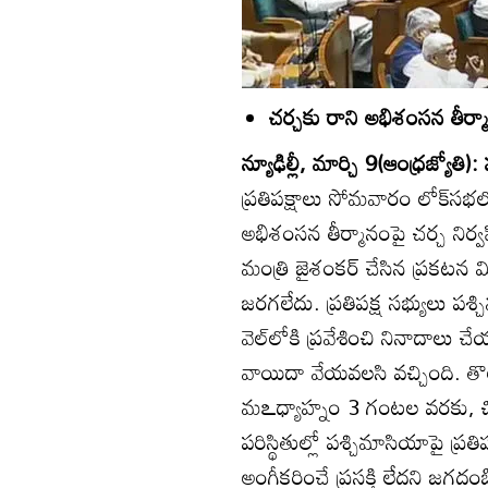
చర్చకు రాని అభిశంసన తీర్మ
న్యూఢిల్లీ, మార్చి 9(ఆంధ్రజ్యోతి):
ప్రతిపక్షాలు సోమవారం లోక్‌సభలో 
అభిశంసన తీర్మానంపై చర్చ నిర
మంత్రి జైశంకర్‌ చేసిన ప్రకటన
జరగలేదు. ప్రతిపక్ష సభ్యులు పశ్చ
వెల్‌లోకి ప్రవేశించి నినాదాలు చ
వాయిదా వేయవలసి వచ్చింది. 
మఽధ్యాహ్నం 3 గంటల వరకు, చి
పరిస్థితుల్లో పశ్చిమాసియాపై ప్రత
అంగీకరించే ప్రసక్తి లేదని జగదంబ