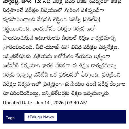
న్యూఢిల్లీ, జూన్‌ 13: నీ
ట్‌ పరీక్ష పేపర్‌ లీకేజీ నేపథ్యంలో ఇకపై
నిర్వహించే పరీక్షల విషయంలో మరింత పకడ్బందీగా
వ్యవహరించాలని నేషనల్‌ టెస్టింగ్‌ ఏజెన్సీ (ఎన్‌టీఏ)
నిర్ణయించింది. ఇందుకోసం పరీక్షల నిర్వహణలో
పాలుపంచుకునే అధికారులకు డిజిటల్‌ శిక్షణ కార్యక్రమాన్ని
ప్రారంభించింది. నీట్‌-యూజీ సహా వివిధ పరీక్షల పర్యవేక్షణ,
ఇన్విజిలేషన్‌ను ప్రక్రియను బలోపేతం చేయడం లక్ష్యంగా
ఐజీవోటీ కర్మయోగి భారత్‌ వేదికగా ఈ శిక్షణ కార్యక్రమాన్ని
నిర్వహిస్తున్నట్లు ఎన్‌టీఏ ఒక ప్రకటనలో పేర్కొంది. ప్రత్యేకించి
పరీక్షల నిర్వహణలో ప్రత్యక్షంగా ప్రమేయం ఉండే పరీక్ష కేంద్రాల
సూపరింటెండెంట్లు, ఇన్విజిలేటర్లకు శిక్షణ ఇవ్వనున్నారు.
Updated Date - Jun 14 , 2026 | 03:40 AM
#Telugu News
Tags