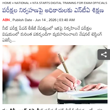
HOME
»
NATIONAL
»
NTA STARTS DIGITAL TRAINING FOR EXAM OFFICIALS 
పరీక్షల నిర్వహణపై అధికారులకు ఎన్‌టీఏ శిక్షణ
ABN
, Publish Date - Jun 14 , 2026 | 03:40 AM
నీట్‌ పరీక్ష పేపర్‌ లీకేజీ నేపథ్యంలో ఇకపై నిర్వహించే పరీక్షల
విషయంలో మరింత పకడ్బందీగా వ్యవహరించాలని నేషనల్‌ టెస్టింగ్‌
ఏజెన్సీ...