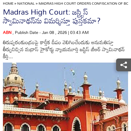
HOME
»
NATIONAL
»
MADRAS HIGH COURT ORDERS CONFISCATION OF BOOK
Madras High Court: జస్ట్టిస్‌
స్వామినాథన్‌ను విమర్శిస్తూ పుస్తకమా?
ABN
, Publish Date - Jan 08 , 2026 | 03:43 AM
తిరుప్పరంకుండ్రంపై కార్తీక దీపం వెలిగించేందుకు అనుమతిస్తూ
తీర్పునిచ్చిన మద్రాస్‌ హైకోర్టు న్యాయమూర్తి జస్టిస్‌ జీఆర్‌ స్వామినాథన్‌
కీర్తి...