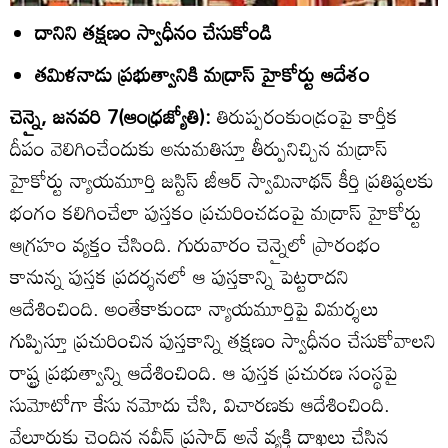
దానిని తక్షణం స్వాధీనం చేసుకోండి
తమిళనాడు ప్రభుత్వానికి మద్రాస్‌ హైకోర్టు ఆదేశం
చెన్నై, జనవరి 7(ఆంధ్రజ్యోతి):
తిరుప్పరంకుండ్రంపై కార్తీక
దీపం వెలిగించేందుకు అనుమతిస్తూ తీర్పునిచ్చిన మద్రాస్‌
హైకోర్టు న్యాయమూర్తి జస్టిస్‌ జీఆర్‌ స్వామినాథన్‌ కీర్తి ప్రతిష్ఠలకు
భంగం కలిగించేలా పుస్తకం ప్రచురించడంపై మద్రాస్‌ హైకోర్టు
ఆగ్రహం వ్యక్తం చేసింది. గురువారం చెన్నైలో ప్రారంభం
కానున్న పుస్తక ప్రదర్శనలో ఆ పుస్తకాన్ని పెట్టరాదని
ఆదేశించింది. అంతేకాకుండా న్యాయమూర్తిపై విమర్శలు
గుప్పిస్తూ ప్రచురించిన పుస్తకాన్ని తక్షణం స్వాధీనం చేసుకోవాలని
రాష్ట్ర ప్రభుత్వాన్ని ఆదేశించింది. ఆ పుస్తక ప్రచురణ సంస్థపై
సుమోటోగా కేసు నమోదు చేసి, విచారణకు ఆదేశించింది.
వేలూరుకు చెందిన నవీన్‌ ప్రసాద్‌ అనే వ్యక్తి దాఖలు చేసిన