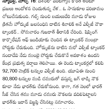
న్యూఢిల్లీ, మార్చి 16
: దేశంలో వంటగ్యాస్‌ కొరత అంటూ
ప్రజలు ఆందోళన చెందుతున్న వేళ.. ఓ సానుకూల పరిణామం
చోటుచేసుకుంది. గల్ఫ్‌ నుంచి బయలుదేరి మూడు రోజుల
క్రితమే హోర్ముజ్‌ జలసంధిని దాటిన శివాలిక్‌ అనే ఎల్పీజీ నౌకా
ట్యాంకర్‌.. సోమవారం గుజరాత్‌ తీరానికి చేరింది. షిప్పింగ్‌
కార్పొరేషన్‌ ఆఫ్‌ ఇండియాకు చెందిన ఈ ట్యాంకర్‌ ముంద్రా
పోర్టుకు చేరుకుంది. హోర్ముజ్‌ను దాటిని మరో ఎల్పీజీ ట్యాంకర్‌
నందాదేవి నేడు ముంబై పోర్టుకు చేరుకొనే అవకాశం ఉందని
కేంద్ర ప్రభుత్వ వర్గాలు తెలిపాయి. ఈ రెండు ట్యాంకర్లలో కలిపి
92,700 మెట్రిక్‌ టన్నుల ఎల్పీజీ ఉంది. యూఏఈ నుంచి
80,800 టన్నుల ముడి చమురుతో వస్తున్న జగ్‌ లాడ్కి నౌక
కూడా నేడు భారత్‌కు చేరుకోనుంది. కాగా, గత నెలలో భారత్‌
సీజ్‌ చేసిన తము మూడు చమురు నౌకలను వదిలిపెట్టాలని
భారత్‌కు ఇరాన్‌ విజ్ఞప్తి చేసినట్లు సమాచారం.