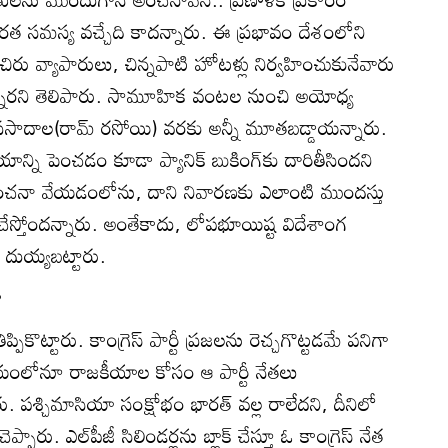
ొరత సమస్య వచ్చేది కాదన్నారు. ఈ ప్రభావం దేశంలోని
చిరు వ్యాపారులు, చిన్నపాటి హోటళ్లు నిర్వహించుకునేవారు
న్నారని తెలిపారు. సామూహిక వంటల నుంచి అయోధ్య
ప్రసాదాల(రామ్‌ రసోయి) వరకు అన్నీ మూతబడ్డాయన్నారు.
మయాన్ని పెంచడం కూడా ప్యానిక్‌ బుకింగ్‌కు దారితీసిందని
్ని అంచనా వేయడంలోను, దాని నివారణకు ఎలాంటి ముందస్తు
ం చేస్తోందన్నారు. అంతేకాదు, లోపభూయిష్ట విదేశాంగ
ి దుయ్యబట్టారు.
ా
తిప్పికొట్టారు. కాంగ్రెస్‌ పార్టీ ప్రజలను రెచ్చగొట్టడమే పనిగా
మయంలోనూ రాజకీయాల కోసం ఆ పార్టీ నేతలు
ు. పశ్చిమాసియా సంక్షోభం భారత్‌ వల్ల రాలేదని, దీనిలో
ారు. ఎల్‌పీజీ సిలిండర్లను బ్లాక్‌ చేస్తూ ఓ కాంగ్రెస్‌ నేత