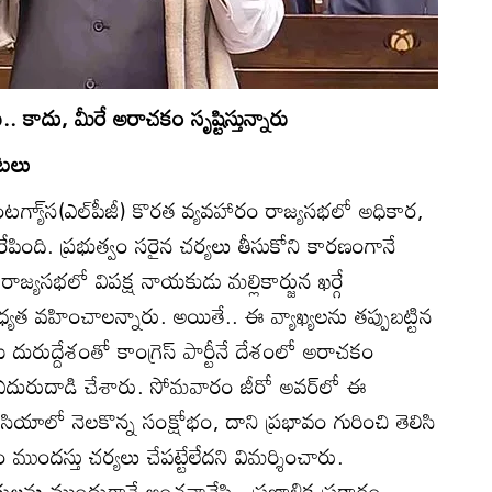
ు.. కాదు, మీరే అరాచకం సృష్టిస్తున్నారు
ంటలు
గ్యా్‌స(ఎల్‌పీజీ) కొరత వ్యవహారం రాజ్యసభలో అధికార,
ింది. ప్రభుత్వం సరైన చర్యలు తీసుకోని కారణంగానే
రాజ్యసభలో విపక్ష నాయకుడు మల్లికార్జున ఖర్గే
బాధ్యత వహించాలన్నారు. అయితే.. ఈ వ్యాఖ్యలను తప్పుబట్టిన
ీయ దురుద్దేశంతో కాంగ్రెస్‌ పార్టీనే దేశంలో అరాచకం
ని ఎదురుదాడి చేశారు. సోమవారం జీరో అవర్‌లో ఈ
చిమాసియాలో నెలకొన్న సంక్షోభం, దాని ప్రభావం గురించి తెలిసి
ముందస్తు చర్యలు చేపట్టేలేదని విమర్శించారు.
ితులను ముందుగానే అంచనావేసి.. ప్రణాళిక ప్రకారం