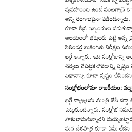
వ్యవహరించి ఉంటే వంటగ్యాస్‌ క
అన్ని రంగాలపైనా పడిందన్నారు. 
కూడా తీవ్ర ఇబ్బందులు పడుతు
ఆలయంలో భక్తులకు పెట్టే అన్న 
సిలిండర్ల బుకింగ్‌కు నిరీక్షణ స
ఖర్గే అన్నారు. ఇది సంక్షోభాన
చర్యలు చేపట్టకపోవడాన్ని స్పష్ట
విధానాన్ని కూడా స్పష్టం చేసిందన
సంక్షోభంలోనూ రాజకీయం: నడ్డ
ఖర్గే వ్యాఖ్యలను మంత్రి జేపీ నడ్డా 
పెట్టుకుందన్నారు. సంక్షోభ స
పాకులాడుతున్నారని దుయ్యబట్టార
మన దేశపాత్ర కూడా ఏమీ లేదని చెప్ప