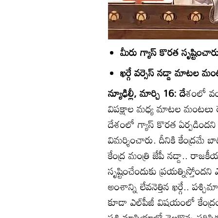
మీరు గ్యాస్‌ కొరత సృష్టించార
ఖర్గే వర్సెస్‌ నడ్డా మాటల మ
న్యూఢిల్లీ, మార్చి 16: దే
శంలో వంట
విపక్షాల మధ్య మాటల మంటలు రేప
దేశంలో గ్యాస్‌ కొరత ఏర్పడిందని 
విమర్శించారు. దీనికి కేంద్రమే 
కేంద్ర మంత్రి జేపీ నడ్డా.. రాజక
సృష్టించేందుకు ప్రయత్నిస్తోంద
అంశాన్ని లేవనెత్తిన ఖర్గే.. పశ్
కూడా ఎల్‌పీజీ విషయంలో కేంద్రం 
పశ్చిమాసియాలో నెలకొన్న పరిస్థ