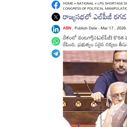
HOME
»
NATIONAL
»
LPG SHORTAGE D
CONGRESS OF POLITICAL MANIPULATI
రాజ్యసభలో ఎల్‌పీజీ రగడ
ABN
, Publish Date - Mar 17 , 2026
దేశంలో వంటగ్యా్‌స(ఎల్‌పీజీ) కొ
రేపింది. ప్రభుత్వం సరైన చర్యలు తీ