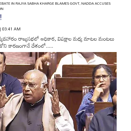
EBATE IN RAJYA SABHA KHARGE BLAMES GOVT, NADDA ACCUSES
ON
!
 | 03:41 AM
రత వ్యవహారం రాజ్యసభలో అధికార, విపక్షాల మధ్య మాటల మంటలు
సుకోని కారణంగానే దేశంలో.....