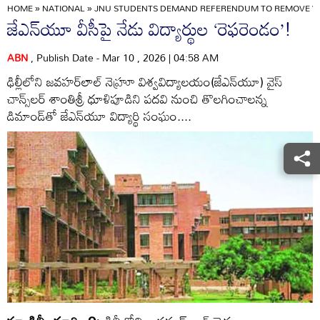
HOME
»
NATIONAL
»
JNU STUDENTS DEMAND REFERENDUM TO REMOVE V
జేఎన్‌యూ వీసీపై నేడు విద్యార్థుల ‘రెఫరెండం’!
ABN
, Publish Date - Mar 10 , 2026 | 04:58 AM
ఢిల్లీలోని జవహర్‌లాల్‌ నెహ్రూ విశ్వవిద్యాలయం(జేఎన్‌యూ) వైస్‌
చాన్స్‌లర్‌ శాంతిశ్రీ ధూళిపూడిని పదవి నుంచి తొలగించాలన్న
డిమాండ్‌తో జేఎన్‌యూ విద్యార్థి సంఘం....