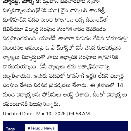
న్యూఢిల్లీ, మార్చి 9:
ఢిల్లీలోని జవహర్‌లాల్‌ నెహ్రూ
విశ్వవిద్యాలయం(జేఎన్‌యూ) వైస్‌ చాన్స్‌లర్‌ శాంతిశ్రీ
ధూళిపూడిని పదవి నుంచి తొలగించాలన్న డిమాండ్‌తో
జేఎన్‌యూ విద్యార్థి సంఘం మంగళవారం రెఫరెండం
నిర్వహించనుంది. యూజీసీ తాజాగా విడుదల చేసిన ‘సమానత్వ’
నిబంధనల అమలుపై ఓ పాడ్‌కా్‌స్టలో వీసీ చేసిన కులపరమైన
వ్యాఖ్యలు విద్యార్థులతో పాటు అధ్యాపక సంఘాల ఆగ్రహానికి
కారణమయ్యాయి. వీసీ వ్యాఖ్యలు తమ ఆత్మాభిమానాన్ని
దెబ్బతీశాయని, ఆమెకు పదవిలో కొనసాగే అర్హత లేదని విద్యార్థి
సంఘం నేతలు నిరసన ప్రదర్శనలు చేశారు. ఈ క్రమంలో 14
మంది విద్యార్థులను పోలీసులు అరెస్ట్‌ చేశారు. దీంతో విద్యార్థులు
రెఫరెండానికి పిలుపునిచ్చారు.
Updated Date - Mar 10 , 2026 | 04:58 AM
#Telugu News
Tags