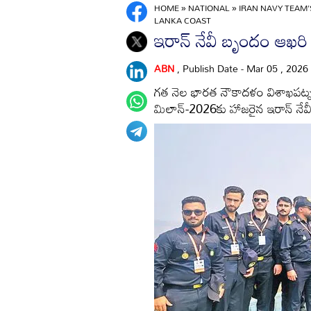
HOME
»
NATIONAL
»
IRAN NAVY TEAM'
LANKA COAST
ఇరాన్‌ నేవీ బృందం ఆఖరి
ABN
, Publish Date - Mar 05 , 2026
గత నెల భారత నౌకాదళం విశాఖపట్నంల
మిలాన్‌-2026కు హాజరైన ఇరాన్‌ నే