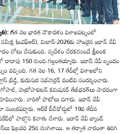
ోతి): గ
త నెల భారత నౌకాదళం విశాఖపట్నంలో
మీక్ష (ఐఎఫ్‌ఆర్‌), మిలాన్‌-2026కు హాజరైన ఇరాన్‌ నేవీ
దం చోటు చేసుకుంది. స్వదేశం చేరకముందే శ్రీలంక
ో దాదాపు 150 మంది గల్లంతయ్యారు. ఇరాన్‌ నేవీ బృందం
్నం వచ్చింది. గత నెల 16, 17 తేదీల్లో విశాఖలోని
ాస్‌ బ్రిడ్జి, కురుసుర సబ్‌మెరైన్‌ వంటివి సందర్శించారు.
వ్‌ గోపాల్‌, మెట్రోపాలిటన్‌ కమిషనర్‌ తేజ్‌భరత్‌లు సాదరంగా
 చూపించారు. వారితో ఫొటోలు దిగారు. ఇరాన్‌ నేవీ
ా సంబరపడ్డారు. ఆర్‌కే బీచ్‌రోడ్డులో 19వ తేదీన
ేడ్‌లో పాల్గొని కవాతు చేశారు. ఇరాన్‌ నేవీ బ్యాండ్‌
ిలాన్‌లు ఫిబ్రవరి 25న ముగిశాయి. ఆ తర్వాత వారంతా తిరిగి