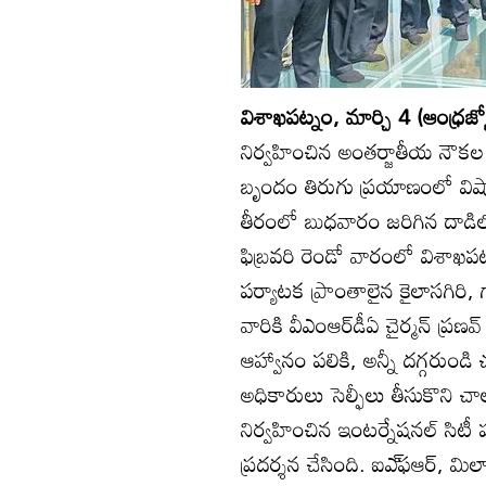
విశాఖపట్నం, మార్చి 4 (ఆంధ్రజ్య
నిర్వహించిన అంతర్జాతీయ నౌకల స
బృందం తిరుగు ప్రయాణంలో విషా
తీరంలో బుధవారం జరిగిన దాడిల
ఫిబ్రవరి రెండో వారంలో విశాఖపట
పర్యాటక ప్రాంతాలైన కైలాసగిరి, గ్ల
వారికి వీఎంఆర్‌డీఏ చైర్మన్‌ ప్రణ
ఆహ్వానం పలికి, అన్నీ దగ్గరుండి
అధికారులు సెల్ఫీలు తీసుకొని చాల
నిర్వహించిన ఇంటర్నేషనల్‌ సిటీ పర
ప్రదర్శన చేసింది. ఐఎ్‌ఫఆర్‌, మ