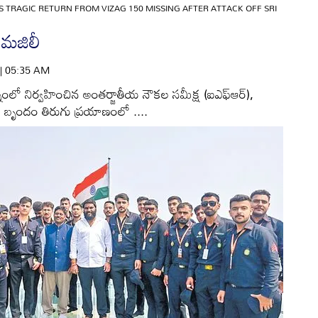
S TRAGIC RETURN FROM VIZAG 150 MISSING AFTER ATTACK OFF SRI
 మజిలీ
 | 05:35 AM
ో నిర్వహించిన అంతర్జాతీయ నౌకల సమీక్ష (ఐఎఫ్‌ఆర్‌),
వీ బృందం తిరుగు ప్రయాణంలో ....