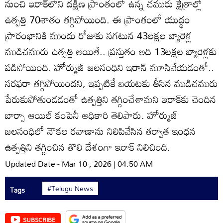
నుంచి ఇరాక్‌లోని దక్షిణ ప్రాంతంలో ఉన్న చమురు క్షేత్రాల్లో
ఉత్పత్తి 70శాతం తగ్గిపోయింది. ఈ ప్రాంతంలో యుద్ధం
ప్రారంభానికి ముందు రోజుకు సగటున 43లక్షల బ్యారెళ్ల
ముడిచమురు ఉత్పత్తి అయితే.. ప్రస్తుతం అది 13లక్షల బ్యారెళ్లకు
పడిపోయింది. హోర్ముజ్‌ జలసంధిని ఇరాన్‌ మూసివేయడంతో..
సరఫరా తగ్గిపోయిందని, ఇప్పటికే బయటకు తీసిన ముడిచమురు
పేరుకుపోతుండడంతో ఉత్పత్తిని తగ్గించేశామని ఇరాక్‌కు చెందిన
బార్సా ఆయిల్‌ కంపెనీ అధికారి తెలిపారు. హోర్ముజ్‌
జలసంధిలో నౌకల రవాణాను నిలిపివేసిన తర్వాత ఇంధన
ఉత్పత్తిని తగ్గించిన తొలి దేశంగా ఇరాక్‌ నిలిచింది.
Updated Date - Mar 10 , 2026 | 04:50 AM
#Telugu News
Tags
SUBSCRIBE