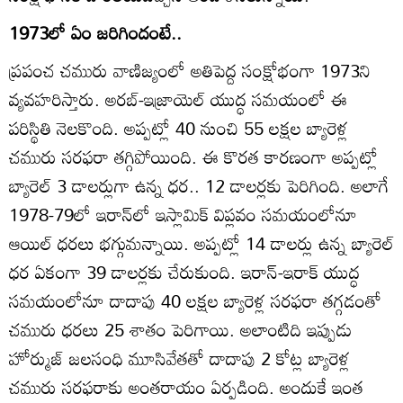
1973లో ఏం జరిగిందంటే..
ప్రపంచ చమురు వాణిజ్యంలో అతిపెద్ద సంక్షోభంగా 1973ని
వ్యవహరిస్తారు. అరబ్‌-ఇజ్రాయెల్‌ యుద్ధ సమయంలో ఈ
పరిస్థితి నెలకొంది. అప్పట్లో 40 నుంచి 55 లక్షల బ్యారెళ్ల
చమురు సరఫరా తగ్గిపోయింది. ఈ కొరత కారణంగా అప్పట్లో
బ్యారెల్‌ 3 డాలర్లుగా ఉన్న ధర.. 12 డాలర్లకు పెరిగింది. అలాగే
1978-79లో ఇరాన్‌లో ఇస్లామిక్‌ విప్లవం సమయంలోనూ
ఆయిల్‌ ధరలు భగ్గుమన్నాయి. అప్పట్లో 14 డాలర్లు ఉన్న బ్యారెల్‌
ధర ఏకంగా 39 డాలర్లకు చేరుకుంది. ఇరాన్‌-ఇరాక్‌ యుద్ధ
సమయంలోనూ దాదాపు 40 లక్షల బ్యారెళ్ల సరఫరా తగ్గడంతో
చమురు ధరలు 25 శాతం పెరిగాయి. అలాంటిది ఇప్పుడు
హోర్ముజ్‌ జలసంధి మూసివేతతో దాదాపు 2 కోట్ల బ్యారెళ్ల
చమురు సరఫరాకు అంతరాయం ఏర్పడింది. అందుకే ఇంత