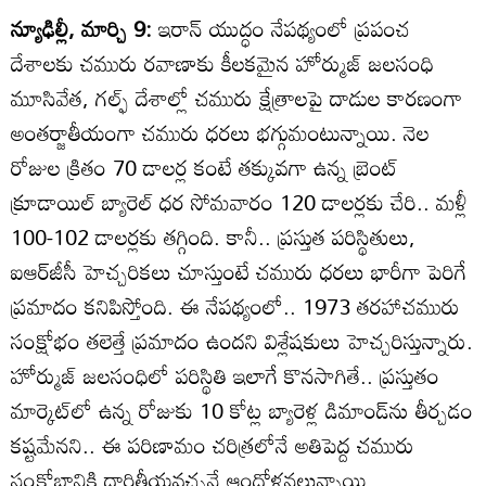
న్యూఢిల్లీ, మార్చి 9:
ఇరాన్‌ యుద్ధం నేపథ్యంలో ప్రపంచ
దేశాలకు చమురు రవాణాకు కీలకమైన హోర్ముజ్‌ జలసంధి
మూసివేత, గల్ఫ్‌ దేశాల్లో చమురు క్షేత్రాలపై దాడుల కారణంగా
అంతర్జాతీయంగా చమురు ధరలు భగ్గుమంటున్నాయి. నెల
రోజుల క్రితం 70 డాలర్ల కంటే తక్కువగా ఉన్న బ్రెంట్‌
క్రూడాయిల్‌ బ్యారెల్‌ ధర సోమవారం 120 డాలర్లకు చేరి.. మళ్లీ
100-102 డాలర్లకు తగ్గింది. కానీ.. ప్రస్తుత పరిస్థితులు,
ఐఆర్‌జీసీ హెచ్చరికలు చూస్తుంటే చమురు ధరలు భారీగా పెరిగే
ప్రమాదం కనిపిస్తోంది. ఈ నేపథ్యంలో.. 1973 తరహాచమురు
సంక్షోభం తలెత్తే ప్రమాదం ఉందని విశ్లేషకులు హెచ్చరిస్తున్నారు.
హోర్ముజ్‌ జలసంధిలో పరిస్థితి ఇలాగే కొనసాగితే.. ప్రస్తుతం
మార్కెట్‌లో ఉన్న రోజుకు 10 కోట్ల బ్యారెళ్ల డిమాండ్‌ను తీర్చడం
కష్టమేనని.. ఈ పరిణామం చరిత్రలోనే అతిపెద్ద చమురు
సంక్షోభానికి దారితీయవచ్చనే ఆందోళనలున్నాయి.