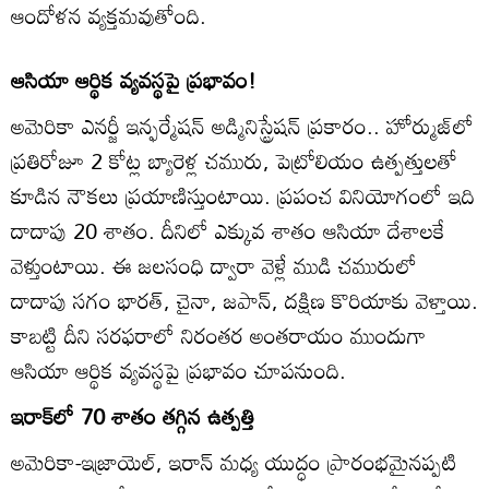
ఆందోళన వ్యక్తమవుతోంది.
ఆసియా ఆర్థిక వ్యవస్థపై ప్రభావం!
అమెరికా ఎనర్జీ ఇన్ఫర్మేషన్‌ అడ్మినిస్ట్రేషన్‌ ప్రకారం.. హోర్ముజ్‌లో
ప్రతిరోజూ 2 కోట్ల బ్యారెళ్ల చమురు, పెట్రోలియం ఉత్పత్తులతో
కూడిన నౌకలు ప్రయాణిస్తుంటాయి. ప్రపంచ వినియోగంలో ఇది
దాదాపు 20 శాతం. దీనిలో ఎక్కువ శాతం ఆసియా దేశాలకే
వెళ్తుంటాయి. ఈ జలసంధి ద్వారా వెళ్లే ముడి చమురులో
దాదాపు సగం భారత్‌, చైనా, జపాన్‌, దక్షిణ కొరియాకు వెళ్తాయి.
కాబట్టి దీని సరఫరాలో నిరంతర అంతరాయం ముందుగా
ఆసియా ఆర్థిక వ్యవస్థపై ప్రభావం చూపనుంది.
ఇరాక్‌లో 70 శాతం తగ్గిన ఉత్పత్తి
అమెరికా-ఇజ్రాయెల్‌, ఇరాన్‌ మధ్య యుద్ధం ప్రారంభమైనప్పటి