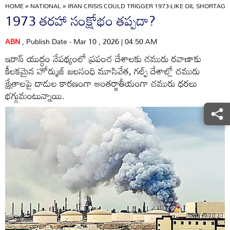
HOME
»
NATIONAL
»
IRAN CRISIS COULD TRIGGER 1973-LIKE OIL SHORTAG
1973 తరహా సంక్షోభం తప్పదా?
ABN
, Publish Date - Mar 10 , 2026 | 04:50 AM
ఇరాన్‌ యుద్ధం నేపథ్యంలో ప్రపంచ దేశాలకు చమురు రవాణాకు
కీలకమైన హోర్ముజ్‌ జలసంధి మూసివేత, గల్ఫ్‌ దేశాల్లో చమురు
క్షేత్రాలపై దాడుల కారణంగా అంతర్జాతీయంగా చమురు ధరలు
భగ్గుమంటున్నాయి.