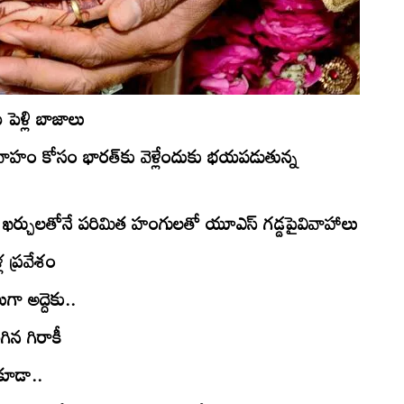
ెళ్లి బాజాలు
వివాహం కోసం భారత్‌కు వెళ్లేందుకు భయపడుతున్న
్యే ఖర్చులతోనే పరిమిత హంగులతో యూఎస్‌ గడ్డపైవివాహాలు
ల ప్రవేశం
ుగా అద్దెకు..
గిన గిరాకీ
 కూడా..