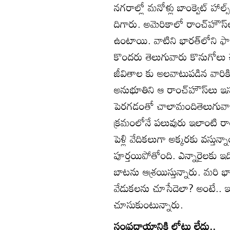
నగరాల్లో మనోళ్లు బాంక్వెట్‌ హాల్స్
దిగారు. అమెరికాలో రాంచ్‌హౌస్‌
ఉంటాయి. వాటిని భారత్‌లోని ఫా
కొందరు తెలుగువారు కొనుగోలు చేసి
జీవితాల కు అలవాటుపడిన వారికి భి
అనుభూతిని ఆ రాంచ్‌హౌస్‌లు ఇస్త
పెరగడంతో చాలామందితెలుగువారు
క్రమంలోనే పలువురు ఇలాంటి రాం
పెళ్లి వేదికలుగా అక్కరకు వస్తు
పూర్తయిపోతోంది. ఎన్నారైలకు
బాటను ఆశ్రయిస్తున్నారు. మరి భ
వేడుకలను చూసేదెలా? అంటే.. ఇంటర
చూసుకుంటున్నారు.
సంప్రదాయానికి లోటు లేదు..