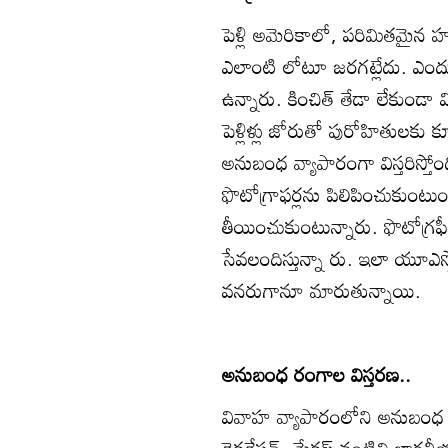
పెళ్లి అమెరికాలో, పరిమితమైన
ఎలాంటి లోటూ జరగట్లేదు. ఎంద
ఉన్నారు. కించిత్‌ తేడా లేకుండా వ
పెళ్లిళ్లు జోరుతో పురోహితులకు
అనుబంధ వ్యాపారంగా విస్తరిస్తో
ఫొటోగ్రాఫర్లను పిలిపించుకుంట
తీయించుకుంటున్నారు. ఫొటోగ్రఫీ హా
సేవలందిస్తున్నా రు. ఇలా యూఎస్
వనరుగానూ మారుతున్నాయి.
అనుబంధ రంగాల విస్తరణ..
వివాహ వ్యాపారంలోని అనుబంధ రం