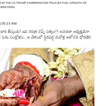
 IN THE US TRUMP’S IMMIGRATION POLICIES FUEL GROWTH OF
EBRATIONS
 | 05:23 AM
ారి తీస్తుంది! ఇది చరిత్ర చెప్పే సత్యం!! అమెరికా అధ్యక్షుడిగా
 అనే పెను సంక్షోభం.. ఆ దేశంలో స్థిరపడ్డ మనోళ్ల ఆలోచన ధోరణిని