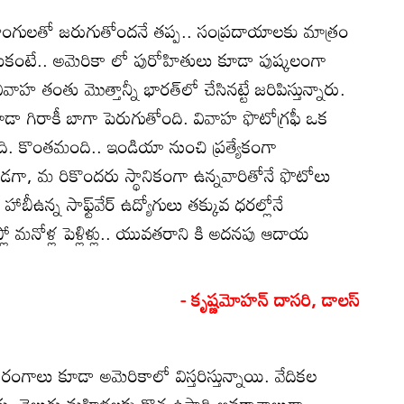
 హంగులతో జరుగుతోందనే తప్ప.. సంప్రదాయాలకు మాత్రం
ుకంటే.. అమెరికా లో పురోహితులు కూడా పుష్కలంగా
ివాహ తంతు మొత్తాన్నీ భారత్‌లో చేసినట్టే జరిపిస్తున్నారు.
 కూడా గిరాకీ బాగా పెరుగుతోంది. వివాహ ఫొటోగ్రఫీ ఒక
ంది. కొంతమంది.. ఇండియా నుంచి ప్రత్యేకంగా
ుండగా, మ రికొందరు స్థానికంగా ఉన్నవారితోనే ఫొటోలు
బీఉన్న సాఫ్ట్‌వేర్‌ ఉద్యోగులు తక్కువ ధరల్లోనే
లో మనోళ్ల పెళ్లిళ్లు.. యువతరాని కి అదనపు ఆదాయ
- కృష్ణమోహన్‌ దాసరి, డాలస్‌
గాలు కూడా అమెరికాలో విస్తరిస్తున్నాయి. వేదికల