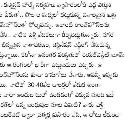
‌, కన్వెన్షన్‌ హాల్స్‌ నిర్వహణ వ్యాపారంలోకి పెద్ద ఎత్తున
ల పేరుతో.. పొలాల మధ్యలో కట్టుకున్న విశాలమైన ఇళ్లు
మ్‌హౌస్‌లతో పోల్చవచ్చు. అలాంటి రాంచ్‌హౌస్‌లను
.. వాటిని పెళ్లి వేదికలుగా తీర్చిదిద్దుతున్నారు. నగర
న్నమైన వాతావరణం, డెస్టినేషన్‌ వెడ్డింగ్‌ చేసుకున్న
ున్నాయి. కరోనా అనంతర పరిస్థితులో రియల్‌ఎస్టేట్‌ బూమ్‌
 ఆ రంగంలో భారీగా పెట్టుబడులు పెట్టారు. ఆ
చ్‌హౌస్‌లను కూడా కొనుగోలు చేశారు. అవన్నీ ఇప్పుడు
న్నాయి. వాటిలో 30-40వేల డాలర్లలో వేడుక అంతా
 ఇది చాలా అందుబాటులో ఉండడంతో ఎక్కువ మంది ఇదే
ారత్‌లో ఉన్న బంధువుల మాట ఏమిటి? వారు పెళ్లి
్‌నెట్‌ ద్వారా ప్రత్యక్ష ప్రసారం చేసి, ఆ లోటు లేకుండా