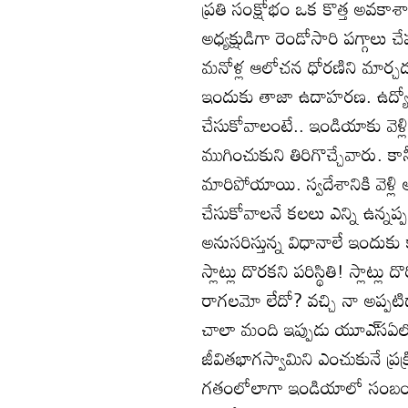
ప్రతి సంక్షోభం ఒక కొత్త అవకాశాని
అధ్యక్షుడిగా రెండోసారి పగ్గాలు చ
మనోళ్ల ఆలోచన ధోరణిని మార్చ
ఇందుకు తాజా ఉదాహరణ. ఉద్యోగర
చేసుకోవాలంటే.. ఇండియాకు వెళ
ముగించుకుని తిరిగొచ్చేవారు. కాన
మారిపోయాయి. స్వదేశానికి వెళ్ల
చేసుకోవాలనే కలలు ఎన్ని ఉన్నప్పటిక
అనుసరిస్తున్న విధానాలే ఇందుకు కా
స్లాట్లు దొరకని పరిస్థితి! స్లాట
రాగలమో లేదో? వచ్చి నా అప్
చాలా మంది ఇప్పుడు యూఎ్‌సఏలోన
జీవితభాగస్వామిని ఎంచుకునే ప
గతంలోలాగా ఇండియాలో సంబంధాల