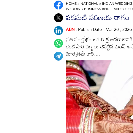
HOME
»
NATIONAL
»
INDIAN WEDDINGS
WEDDING BUSINESS AND LIMITED CEL
పడమటి పరిణయ రాగం
ABN
, Publish Date - Mar 20 , 2026
ప్రతి సంక్షోభం ఒక కొత్త అవకాశానికి ద
రెండోసారి పగ్గాలు చేపట్టిన ట్రంప్‌
మార్చడమే కాక....