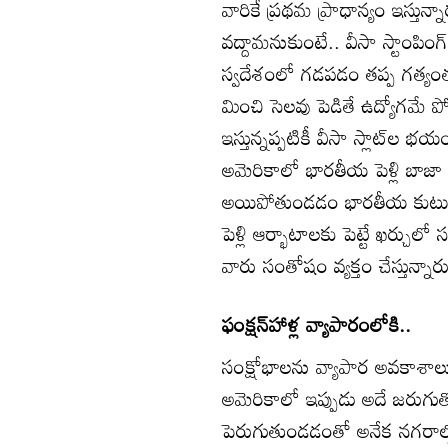
వారికే ప్రథమ ప్రాధాన్యం ఇస్తున్న
వద్దామనుకుంటే.. వీసా స్టాంపింగ్‌ 
స్వదేశంలో గడపడం తప్ప గత్యం
మించి సెలవు పెడితే ఉద్యోగమే పోయ
ఇస్తున్నప్పటికీ వీసా స్లాట్‌
అమెరికాలో భారతీయ పెళ్లి బాజా 
అయిపోతుండడం భారతీయ కుటుం
పెళ్లి ఆర్భాటాలకు పెట్టే ఖర్చుల
వారు సంతోషం వ్యక్తం చేస్తున్నార
ఫంక్షన్‌హాళ్ల వ్యాపారంలోకి..
సంక్షోభాలను వ్యాపార అవకాశాలుగ
అమెరికాలో ఇప్పుడు అదే జరుగు
పెరుగుతుండడంతో అనేక నగరాల్లో