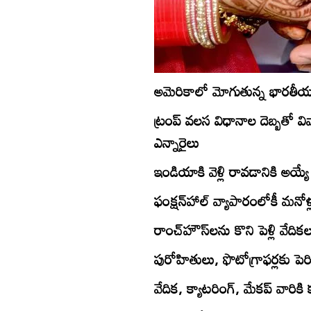
అమెరికాలో మోగుతున్న భారతీయ ప
ట్రంప్‌ వలస విధానాల దెబ్బతో 
ఎన్నారైలు
ఇండియాకి వెళ్లి రావడానికి అయ
ఫంక్షన్‌హాల్‌ వ్యాపారంలోకీ మనోళ్
రాంచ్‌హౌస్‌లను కొని పెళ్లి వేదికల
పురోహితులు, ఫొటోగ్రాఫర్లకు పెరి
వేదిక, క్యాటరింగ్‌, మేకప్‌ వారికి