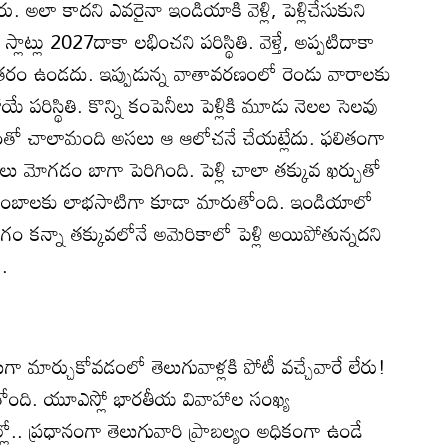
ారు. అలా కాదని ఎవరైనా ఇండియాకి వెళ్లి, పెళ్లిచేసుకుని
స్లాట్లు 2027దాకా లభించని పరిస్థితి. వెళ్తే, అప్పటిదాకా
తరం ఉండదు. ఇప్పుడున్న వాతావరణంలో రెండు వారాలకు
ే పరిస్థితి. కొన్ని కంపెనీలు పెళ్లికి మూడు నెలల సెలవు
ల భయంతో చాలామంది అసలు ఆ ఆలోచనే చేయట్లేదు. ఫలితంగా
లు మోగడం బాగా పెరిగింది. పెళ్లి చాలా తక్కువ ఖర్చుతో
బాలకు లాభసాటిగా కూడా మారుతోంది. ఇండియాలో
ో సగం కన్నా తక్కువలోనే అమెరికాలో పెళ్లి అయిపోతున్నదని
ు.
ా మార్చుకోవడంలో తెలుగువాళ్లకి పోటీ వచ్చేవారే లేరు!
తోంది. యూఎస్లో భారతీయ వివాహాల సంఖ్య
.. ప్రధానంగా తెలుగువారి ప్రాబల్యం అధికంగా ఉండే