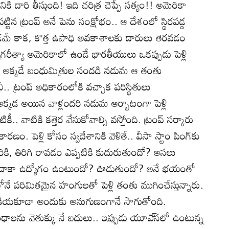
కి దారి తీస్తుంది! ఇది చరిత్ర చెప్పే సత్యం!! అమెరికా
ేపట్టిన ట్రంప్‌ అనే పెను సంక్షోభం.. ఆ దేశంలో స్థిరపడ్డ
డమే కాక, కొత్త ఉపాధి అవకాశాలకు దారులు తెరవడం
ీత్యా అమెరికాలో ఉండే భారతీయులు ఒకప్పుడు పెళ్లి
్లి అక్కడే బంధుమిత్రుల సందడి నడుమ ఆ తంతు
ీ.. ట్రంప్‌ అధికారంలోకి వచ్చాక పరిస్థితులు
ి అక్కడ అయిన వాళ్లందరి నడుమ ఆర్భాటంగా పెళ్లి
ీ.. వాటికి కత్తెర వేసుకోవాల్సి వస్తోంది. ట్రంప్‌ సర్కారు
రణం. పెళ్లి కోసం స్వదేశానికి వెళితే.. వీసా స్టాం పింగ్‌కు
్లు దొరికి, తిరిగి రావడం ఎప్పటికి కుదురుతుందో? అసలు
పటిదాకా ఉద్యోగం ఉంటుందో? ఊడుతుందో? అనే భయంతో
ే పరిమితమైన హంగులతో పెళ్లి తంతు ముగించేస్తున్నారు.
్రక్రియకూడా అందుకు అనుగుణంగానే సాగుతోంది.
ను వెతుక్కు నే బదులు.. ఇప్పుడు యూఎ్‌సలో ఉంటున్న