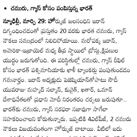
చమురు, గ్యాస్‌ కోసం పంపిస్తున్న భారత్‌
న్యూఢిల్లీ, మార్చి 29: హో
ర్ముజ్‌ జలసంధిని ఇరాన్‌
దిగ్బంధించడంతో ప్రస్తుతం 20 వరకు భారత చమురు, గ్యాస్‌
నౌకలు సముద్రంలో నిలిచిపోయాయి. మరోపక్క ఇరాన్‌,
అమెరికా-ఇజ్రాయెల్‌ మధ్య తీవ్ర స్థాయిలో డ్రోన్లు,క్షిపణుల
యుద్ధం జరుగుతోంది. ఈ పరిస్థితుల్లో చమురు, గ్యాస్‌ రీఫిల్‌
కోసం భారత్‌ పశ్చిమాసియాకు ఖాళీ ట్యాంకర్లు పంపుతుండడం
గమనార్హం. ఇరాన్‌ అధ్యక్షుడు పెజెష్కియాన్‌తోపాటు సౌదీ
యువరాజు మహ్మద్‌ సల్మాన్‌, కువైత్‌, ఖతార్‌, ఒమాన్‌
దేశాధినేతలతో ప్రధాని మోదీ నిరంతరం చర్చలు జరుపుతూ..
భారత్‌కు చమురు, గ్యాస్‌ సరఫరా సజావుగా సాగేలా
సహకరించాలని కోరుతున్నారు. ఇప్పటికి 4ఎల్‌పీజీ, 2 చమురు
నౌకలు విజయవంతంగా హోర్ముజ్‌ దాటాయి. వీటిలో ఐదు