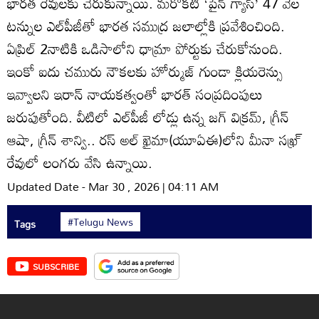
భారత రేవులకు చేరుకున్నాయి. మరొకటి ‘పైన్‌ గ్యాస్‌’ 47 వేల
టన్నుల ఎల్‌పీజీతో భారత సముద్ర జలాల్లోకి ప్రవేశించింది.
ఏప్రిల్‌ 2నాటికి ఒడిసాలోని ధామ్రా పోర్టుకు చేరుకోనుంది.
ఇంకో ఐదు చమురు నౌకలకు హోర్ముజ్‌ గుండా క్లియరెన్సు
ఇవ్వాలని ఇరాన్‌ నాయకత్వంతో భారత్‌ సంప్రదింపులు
జరుపుతోంది. వీటిలో ఎల్‌పీజీ లోడ్లు ఉన్న జగ్‌ విక్రమ్‌, గ్రీన్‌
ఆషా, గ్రీన్‌ శాన్వి.. రస్‌ అల్‌ ఖైమా(యూఏఈ)లోని మీనా సఖ్ర్‌
రేవులో లంగరు వేసి ఉన్నాయి.
Updated Date - Mar 30 , 2026 | 04:11 AM
#Telugu News
Tags
SUBSCRIBE