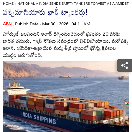
HOME
»
NATIONAL
»
INDIA SENDS EMPTY TANKERS TO WEST ASIA AMIDST 
పశ్చిమాసియాకు ఖాళీ ట్యాంకర్లు!
ABN
, Publish Date - Mar 30 , 2026 | 04:11 AM
హోర్ముజ్‌ జలసంధిని ఇరాన్‌ దిగ్బంధించడంతో ప్రస్తుతం 20 వరకు
భారత చమురు, గ్యాస్‌ నౌకలు సముద్రంలో నిలిచిపోయాయి. మరోపక్క
ఇరాన్‌, అమెరికా-ఇజ్రాయెల్‌ మధ్య తీవ్ర స్థాయిలో డ్రోన్లు,క్షిపణుల
యుద్ధం జరుగుతోంది.