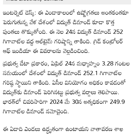
ఇంటర్నెట్ డెస్క్: ఈ ఎండాకాలంలో ఉష్ణోగ్రతలు అంతకంతకూ
పెరుగుతున్న వేళ దేశంలో విద్యుత్ డిమాండ్ కూడా కొత్త
పుంతలు తొక్కుతోంది. ఈ నెల 24న విద్యుత్ డిమాండ్ 252
గిగావాట్‌ల వద్ద ఆల్‌టైమ్ గరిష్ఠాన్ని తాకింది. గ్రిడ్ కంట్రోలర్
ఆఫ్ ఇండియా ఈ వివరాలను వెల్లడించింది.
ప్రభుత్వ డేటా ప్రకారం, ఏప్రిల్ 24న మధ్యాహ్నం 3.28 గంటల
సమయంలో దేశంలో విద్యుత్ డిమాండ్ 252.1 గిగావాట్‌ల
గరిష్ఠ స్థాయిని తాకింది. ఏసీల వినియోగం అధికం కావడంతో
విద్యుత్‌కు డిమాండ్ పెరిగినట్టు ప్రభుత్వ వర్గాలు తెలిపాయి.
భారత్‌లో చివరిసారిగా 2024 మే 30న అత్యధికంగా 249.9
గిగావాట్‌ల డిమాండ్ నమోదైంది.
ఈ ఏడాది ఎండలు ఉద్ధృతంగా ఉంటాయని వాతావరణ శాఖ