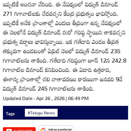
ఇప్పటికే అంచనా వేసింది. ఈ నేపథ్యంలో విద్యుత్ డిమాండ్
271 గిగావాట్‌లకు చేరవచ్చని కేంద్ర ప్రభుత్వం భావిస్తోంది.
ఇప్పటికే అనేక ప్రాంతాల్లో ఎండలు తీవ్రంగా ఉన్న నేపథ్యంలో
ఈ నెలలోనే విద్యుత్ డిమాండ్ మరో గరిష్ఠ స్థాయిని తాకవచ్చని
ప్రభుత్వ వర్గాలు భావిస్తున్నాయి. ఇక గతేడాది ఎండల తీవ్రత
తక్కువగా ఉండటంతో ఏప్రిల్‌ నెలలో విద్యుత్ డిమాండ్ 235
గిగావాట్‌లను తాకింది. గతేడాది గరిష్ఠంగా జూన్ 12న 242.8
గిగావాట్‌ల డిమాండ్ కనిపించింది. ఈ ఏడాది ఉత్తరాది,
ఈశాన్య ప్రాంతాల్లో చలి వాతావరణం కారణంగా జనవరి 9నే
విద్యుత్ డిమాండ్ 245 గిగావాట్‌లను తాకింది.
Updated Date - Apr 26 , 2026 | 06:49 PM
#Telugu News
Tags
SUBSCRIBE