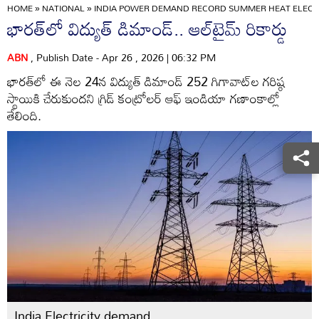
HOME
»
NATIONAL
»
INDIA POWER DEMAND RECORD SUMMER HEAT ELECTR
భారత్‌లో విద్యుత్ డిమాండ్.. ఆల్‌టైమ్ రికార్డు
ABN
, Publish Date - Apr 26 , 2026 | 06:32 PM
భారత్‌లో ఈ నెల 24న విద్యుత్ డిమాండ్ 252 గిగావాట్‌ల గరిష్ఠ
స్థాయికి చేరుకుందని గ్రిడ్ కంట్రోలర్ ఆఫ్ ఇండియా గణాంకాల్లో
తేలింది.
India Electricity demand