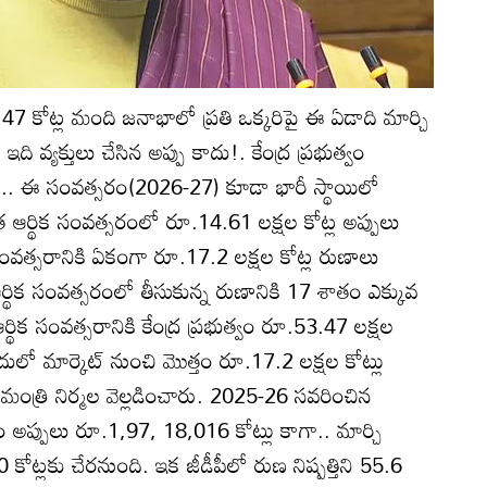
47 కోట్ల మంది జనాభాలో ప్రతి ఒక్కరిపై ఈ ఏడాది మార్చి
ది వ్యక్తులు చేసిన అప్పు కాదు!. కేంద్ర ప్రభుత్వం
కీ.. ఈ సంవత్సరం(2026-27) కూడా భారీ స్థాయిలో
్తుత ఆర్థిక సంవత్సరంలో రూ.14.61 లక్షల కోట్ల అప్పులు
 సంవత్సరానికి ఏకంగా రూ.17.2 లక్షల కోట్ల రుణాలు
 ఆర్థిక సంవత్సరంలో తీసుకున్న రుణానికి 17 శాతం ఎక్కువ
ిక సంవత్సరానికి కేంద్ర ప్రభుత్వం రూ.53.47 లక్షల
. ఇందులో మార్కెట్‌ నుంచి మొత్తం రూ.17.2 లక్షల కోట్లు
ిక మంత్రి నిర్మల వెల్లడించారు. 2025-26 సవరించిన
ం అప్పులు రూ.1,97, 18,016 కోట్లు కాగా.. మార్చి
ోట్లకు చేరనుంది. ఇక జీడీపీలో రుణ నిష్పత్తిని 55.6