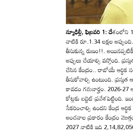
న్యూఢిల్లీ, ఫిబ్రవరి 1: దే
శంలోని 1
నాటికి రూ.1.34 లక్షల అప్పుంది. ఇ
తీసుకున్న రుణం!!. అయినప్పటి
అప్పులు చేయాల్సి వస్తోంది. ప్రస
చేసిన కేంద్రం.. రాబోయే ఆర్థిక
తీసుకోవాల్సి ఉంటుంది. ప్రస్తుత
కావడం గమనార్హం. 2026-27 ఆర్థ
కోట్లకు బడ్జెట్‌ ప్రవేశపెట్టింది
సేకరించాల్సి ఉందని కేంద్ర ఆర్థ
అంచనాల ప్రకారం కేంద్రం మొత్త
2027 నాటికి ఇది 2,14,82,050 క