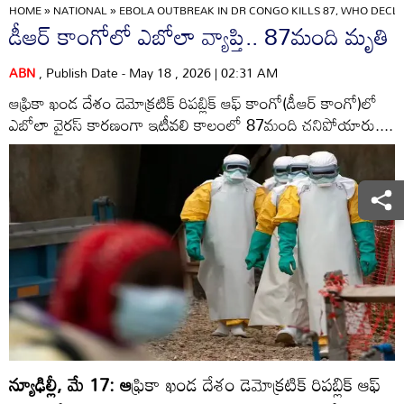
HOME
»
NATIONAL
»
EBOLA OUTBREAK IN DR CONGO KILLS 87, WHO DECL
డీఆర్‌ కాంగోలో ఎబోలా వ్యాప్తి.. 87మంది మృతి
ABN
, Publish Date - May 18 , 2026 | 02:31 AM
ఆఫ్రికా ఖండ దేశం డెమోక్రటిక్‌ రిపబ్లిక్‌ ఆఫ్‌ కాంగో(డీఆర్‌ కాంగో)లో
ఎబోలా వైరస్‌ కారణంగా ఇటీవలి కాలంలో 87మంది చనిపోయారు....
న్యూఢిల్లీ, మే 17: ఆ
ఫ్రికా ఖండ దేశం డెమోక్రటిక్‌ రిపబ్లిక్‌ ఆఫ్‌