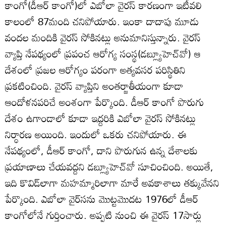
కాంగో(డీఆర్‌ కాంగో)లో ఎబోలా వైరస్‌ కారణంగా ఇటీవలి
కాలంలో 87మంది చనిపోయారు. ఇంకా దాదాపు మూడు
వందల మందికి వైరస్‌ సోకినట్లు అనుమానిస్తున్నారు. వైరస్‌
వ్యాప్తి నేపథ్యంలో ప్రపంచ ఆరోగ్య సంస్థ(డబ్ల్యూహెచ్‌వో) ఆ
దేశంలో ప్రజల ఆరోగ్యం పరంగా అత్యవసర పరిస్థితిని
ప్రకటించింది. వైరస్‌ వ్యాప్తిని అంతర్జాతీయంగా కూడా
ఆందోళనపరిచే అంశంగా పేర్కొంది. డీఆర్‌ కాంగో పొరుగు
దేశం ఉగాండాలో కూడా ఇద్దరికి ఎబోలా వైరస్‌ సోకినట్లు
నిర్ధారణ అయింది. ఇందులో ఒకరు చనిపోయారు. ఈ
నేపథ్యంలో, డీఆర్‌ కాంగో, దాని పొరుగున ఉన్న దేశాలకు
ప్రయాణాలు చేయవద్దని డబ్ల్యూహెచ్‌వో సూచించింది. అయితే,
ఇది కొవిడ్‌లాగా మహమ్మారిలాగా మారే అవకాశాలు తక్కువేనని
పేర్కొంది. ఎబోలా వైర్‌సను మొట్టమొదట 1976లో డీఆర్‌
కాంగోలోనే గుర్తించారు. అప్పటి నుంచి ఈ వైరస్‌ 17సార్లు