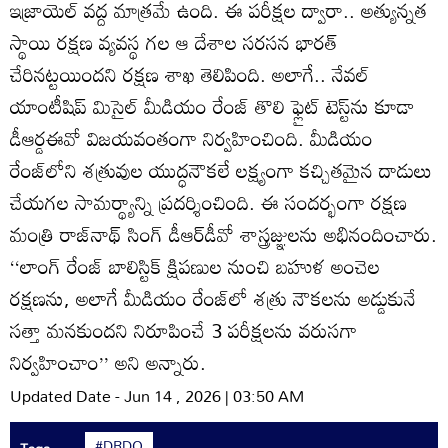
ఇజ్రాయెల్‌ వద్ద మాత్రమే ఉంది. ఈ పరీక్షల ద్వారా.. అత్యున్నత
స్థాయి రక్షణ వ్యవస్థ గల ఆ దేశాల సరసన భారత్‌
చేరినట్టయిందని రక్షణ శాఖ తెలిపింది. అలాగే.. నేవల్‌
యాంటీషిప్‌ మిసైల్‌ మీడియం రేంజ్‌ తొలి ఫ్లైట్‌ టెస్ట్‌ను కూడా
డీఆర్డఈవో విజయవంతంగా నిర్వహించింది. మీడియం
రేంజ్‌లోని శత్రువుల యుద్ధనౌకలే లక్ష్యంగా కచ్చితమైన దాడులు
చేయగల సామర్థ్యాన్ని ప్రదర్శించింది. ఈ సందర్భంగా రక్షణ
మంత్రి రాజ్‌నాథ్‌ సింగ్‌ డీఆర్‌డీవో శాస్త్రజ్ఞులను అభినందించారు.
‘‘లాంగ్‌ రేంజ్‌ బాలిస్టిక్‌ క్షిపణుల నుంచి బహుళ అంచెల
రక్షణను, అలాగే మీడియం రేంజ్‌లో శత్రు నౌకలను అడ్డుకునే
సత్తా మనకుందని నిరూపించే 3 పరీక్షలను వరుసగా
నిర్వహించాం’’ అని అన్నారు.
Updated Date - Jun 14 , 2026 | 03:50 AM
#DRDO