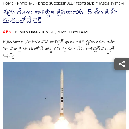
HOME
»
NATIONAL
»
DRDO SUCCESSFULLY TESTS BMD PHASE-2 SYSTEM, IN
శత్రు దేశాల బాలిస్టిక్‌ క్షిపణులకు..5 వేల కి.మీ.
దూరంలోనే చెక్‌
ABN
, Publish Date - Jun 14 , 2026 | 03:50 AM
శత్రుదేశాలు ప్రయోగించిన బాలిస్టిక్‌ ఖండాంతర క్షిపణులను 5వేల
కిలోమీటర్ల దూరంలోనే అడ్డుకొని ధ్వంసం చేసే ‘బాలిస్టిక్‌ మిస్సైల్‌
డిఫెన్స్‌...