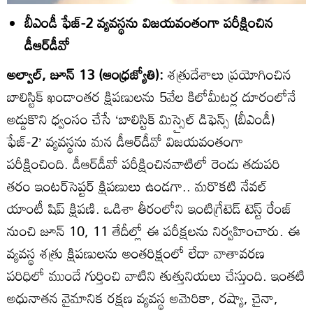
బీఎండీ ఫేజ్‌-2 వ్యవస్థను విజయవంతంగా పరీక్షించిన
డీఆర్‌డీవో
అల్వాల్‌, జూన్‌ 13 (ఆంధ్రజ్యోతి):
శత్రుదేశాలు ప్రయోగించిన
బాలిస్టిక్‌ ఖండాంతర క్షిపణులను 5వేల కిలోమీటర్ల దూరంలోనే
అడ్డుకొని ధ్వంసం చేసే ‘బాలిస్టిక్‌ మిస్సైల్‌ డిఫెన్స్‌ (బీఎండీ)
ఫేజ్‌-2’ వ్యవస్థను మన డీఆర్‌డీవో విజయవంతంగా
పరీక్షించింది. డీఆర్‌డీవో పరీక్షించినవాటిలో రెండు తదుపరి
తరం ఇంటర్‌సెప్టర్‌ క్షిపణులు ఉండగా.. మరొకటి నేవల్‌
యాంటీ షిప్‌ క్షిపణి. ఒడిశా తీరంలోని ఇంటిగ్రేటెడ్‌ టెస్ట్‌ రేంజ్‌
నుంచి జూన్‌ 10, 11 తేదీల్లో ఈ పరీక్షలను నిర్వహించారు. ఈ
వ్యవస్థ శత్రు క్షిపణులను అంతరిక్షంలో లేదా వాతావరణ
పరిధిలో ముందే గుర్తించి వాటిని తుత్తునియలు చేస్తుంది. ఇంతటి
అధునాతన వైమానిక రక్షణ వ్యవస్థ అమెరికా, రష్యా, చైనా,