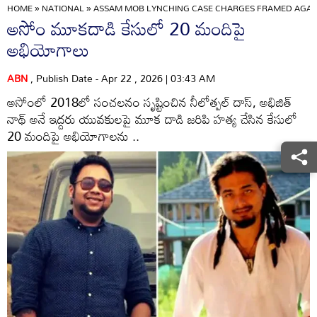
HOME
»
NATIONAL
»
ASSAM MOB LYNCHING CASE CHARGES FRAMED AGAIN
అసోం మూకదాడి కేసులో 20 మందిపై
అభియోగాలు
ABN
, Publish Date - Apr 22 , 2026 | 03:43 AM
అసోంలో 2018లో సంచలనం సృష్టించిన నీలోత్పల్‌ దాస్‌, అభిజిత్‌
నాథ్‌ అనే ఇద్దరు యువకులపై మూక దాడి జరిపి హత్య చేసిన కేసులో
20 మందిపై అభియోగాలను ..