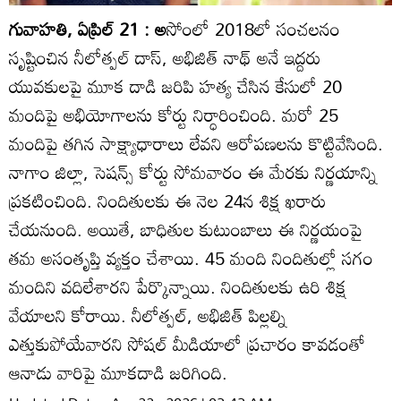
గువాహతి, ఏప్రిల్‌ 21 : అ
సోంలో 2018లో సంచలనం
సృష్టించిన నీలోత్పల్‌ దాస్‌, అభిజిత్‌ నాథ్‌ అనే ఇద్దరు
యువకులపై మూక దాడి జరిపి హత్య చేసిన కేసులో 20
మందిపై అభియోగాలను కోర్టు నిర్ధారించింది. మరో 25
మందిపై తగిన సాక్ష్యాధారాలు లేవని ఆరోపణలను కొట్టివేసింది.
నాగాం జిల్లా, సెషన్స్‌ కోర్టు సోమవారం ఈ మేరకు నిర్ణయాన్ని
ప్రకటించింది. నిందితులకు ఈ నెల 24న శిక్ష ఖరారు
చేయనుంది. అయితే, బాధితుల కుటుంబాలు ఈ నిర్ణయంపై
తమ అసంతృప్తి వ్యక్తం చేశాయి. 45 మంది నిందితుల్లో సగం
మందిని వదిలేశారని పేర్కొన్నాయి. నిందితులకు ఉరి శిక్ష
వేయాలని కోరాయి. నీలోత్పల్‌, అభిజిత్‌ పిల్లల్ని
ఎత్తుకుపోయేవారని సోషల్‌ మీడియాలో ప్రచారం కావడంతో
ఆనాడు వారిపై మూకదాడి జరిగింది.