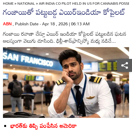
HOME
»
NATIONAL
»
AIR INDIA CO PILOT HELD IN US FOR CANNABIS POSSE
గంజాయితో పట్టుబడ్డ ఎయిర్‌ఇండియా కోపైలట్‌
ABN
, Publish Date - Apr 18 , 2026 | 06:13 AM
గంజాయి రవాణా చేస్తూ ఎయిర్‌ ఇండియా కోపైలట్‌ పట్టుబడిన ఘటన
ఆలస్యంగా వెలుగు చూసింది. ఢిల్లీ-శాన్‌ఫ్రాన్సిస్కో మధ్య నడిచే...
భారత్‌కు తిప్పి పంపేసిన అమెరికా