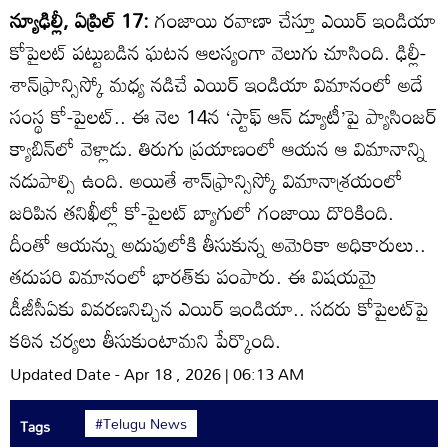
న్యూఢిల్లీ, ఏప్రిల్‌ 17:
గంజాయి రవాణా చేస్తూ ఎయిర్‌ ఇండియా
కోపైలట్‌ పట్టుబడిన ఘటన ఆలస్యంగా వెలుగు చూసింది. ఢిల్లీ-
శాన్‌ఫ్రాన్సిస్కో మధ్య నడిచే ఎయిర్‌ ఇండియా విమానంలో అదే
సంస్థ కో-పైలట్‌.. ఈ నెల 14న ‘స్టాఫ్‌ ఆన్‌ డ్యూటీ’పై ప్యాసింజర్‌
క్యాబిన్‌లో వెళ్లాడు. తిరుగు ప్రయాణంలో ఆయన ఆ విమానాన్ని
నడుపాల్సి ఉంది. అయితే శాన్‌ఫ్రాన్సిస్కో విమానాశ్రయంలో
జరిపిన తనిఖీల్లో కో-పైలట్‌ బ్యాగులో గంజాయి దొరికింది.
దీంతో ఆయన్ను అదుపులోకి తీసుకున్న అమెరికా అధికారులు..
తదుపరి విమానంలో భారత్‌కు పంపారు. ఈ విషయమై
డీజీసీఏకు వివరణనిచ్చిన ఎయిర్‌ ఇండియా.. సదరు కోపైలట్‌పై
కఠిన చర్యలు తీసుకుంటామని పేర్కొంది.
Updated Date - Apr 18 , 2026 | 06:13 AM
#Telugu News
Tags