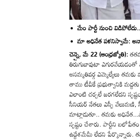
మేం పార్టీ నుంచి విడిపోలేదు
మా అధినేత పళనిస్వామే: అన్
చెన్నై, మే 22 (ఆంధ్రజ్యోతి):
తతమ 
తిరుగుబావుటా ఎగురవేయడంతో పాటు
అసమ్మతివర్గ ఎమ్మెల్యేలు తమకు
తాము టీవీకే ప్రభుత్వానికి మద్
ఎలాంటి చర్చలే జరగలేదని స్పష్టం 
సీనియర్‌ నేతలు ఎస్పీ వేలుమణి, 
మాట్లాడుతూ.. తమకు అధినేత...పార
స్పష్టం చేశారు. పార్టీని బలో
ఉద్దేశమేమీ లేదని పేర్కొన్నారు.