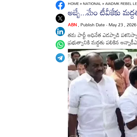
HOME
»
NATIONAL
»
AIADMK REBEL LE
అబ్బే...మేం టీవీకేకు మద్
ABN
, Publish Date - May 23 , 202
తమ పార్టీ అధినేత ఎడప్పాడి పళనిస
ప్రభుత్వానికి మద్దతు పలికిన అన్నాడీ