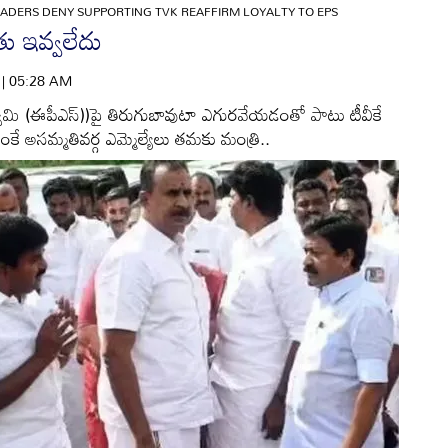
ADERS DENY SUPPORTING TVK REAFFIRM LOYALTY TO EPS
దతు ఇవ్వలేదు
6 | 05:28 AM
్వామి (ఈపీఎస్))పై తిరుగుబావుటా ఎగురవేయడంతో పాటు టీవీకే
ఎంకే అసమ్మతివర్గ ఎమ్మెల్యేలు తమకు మంత్రి..