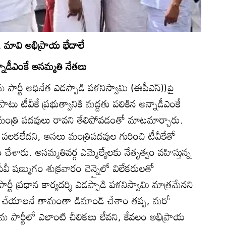
.. మావి అభిప్రాయ భేదాలే
నాడీఎంకే అసమ్మతి నేతలు
పార్టీ అధినేత ఎడప్పాడి పళనిస్వామి (ఈపీఎస్))పై
 టీవీకే ప్రభుత్వానికి మద్దతు పలికిన అన్నాడీఎంకే
 మంత్రి పదవులు రావని తేలిపోవడంతో మాటమార్చారు.
దతు పలకలేదని, అసలు మంత్రిపదవుల గురించి టీవీకేతో
చేశారు. అసమ్మతివర్గ ఎమ్మెల్యేలకు నేతృత్వం వహిస్తున్న
సీవీ షణ్ముగం శుక్రవారం చెన్నైలో విలేకరులతో
్టీ ప్రధాన కార్యదర్శి ఎడప్పాడి పళనిస్వామి మాత్రమేనని
పేతం చేయాలనే తామంతా డిమాండ్‌ చేశాం తప్ప, మరో
 తమ పార్టీలో ఎలాంటి చీలికలు లేవని, కేవలం అభిప్రాయ