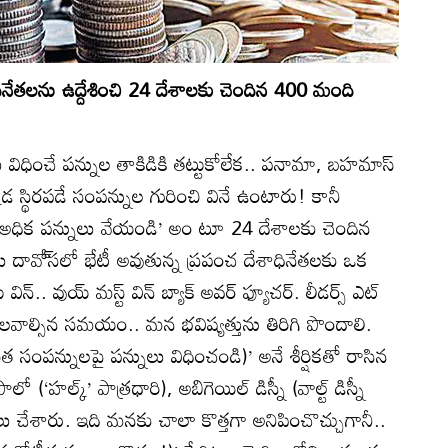
ినేతలను ఉద్దేశించి 24 దేశాలకు చెందిన 400 మంది
లు విధించే పన్నుల తాకిడికి తట్టుకోలేక.. పనామా, బహమాస్‌
 అక్కడ స్థిరపడే సంపన్నుల గురించి వినే ఉంటారు! కానీ
ద అధిక పన్నులు వేయండి’ అం టూ 24 దేశాలకు చెందిన
ు దావో్‌సలో భేటీ అవుతున్న ప్రపంచ దేశాధినేతలకు ఒక
.. వుయ్‌ మస్ట్‌ విన్‌ బ్యాక్‌ అవర్‌ ఫ్యూచర్‌. లీడర్స్‌ ఎట్‌
్‌ (గెలవాల్సిన సమయం.. మన భవిష్యత్తును తిరిగి పొందాలి.
 సంపన్నులపై పన్నులు విధించండి)’ అనే శీర్షికతో రాసిన
ో (‘హల్క్‌’ పాత్రధారి), అబిగెయిల్‌ డిస్నీ (వాల్ట్‌ డిస్నీ
ేశారు. ఇది మనకు చాలా కొత్తగా అనిపించొచ్చుగానీ..