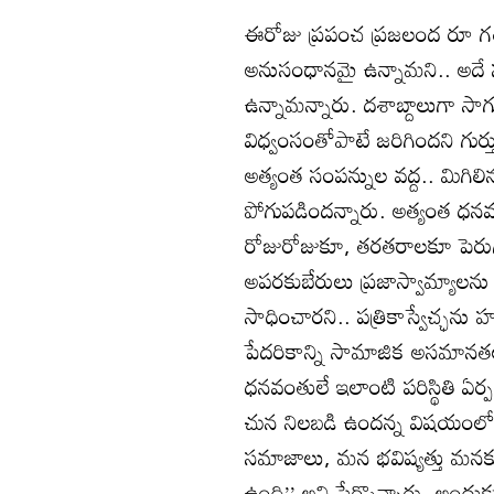
ఈరోజు ప్రపంచ ప్రజలంద రూ గత
అనుసంధానమై ఉన్నామని.. అదే 
ఉన్నామన్నారు. దశాబ్దాలుగా స
విధ్వంసంతోపాటే జరిగిందని గుర
అత్యంత సంపన్నుల వద్ద.. మిగి
పోగుపడిందన్నారు. అత్యంత ధనవ
రోజురోజుకూ, తరతరాలకూ పెరుగ
అపరకుబేరులు ప్రజాస్వామ్యాలను 
సాధించారని.. పత్రికాస్వేచ్ఛను 
పేదరికాన్ని సామాజిక అసమానత
ధనవంతులే ఇలాంటి పరిస్థితి ఏ
చున నిలబడి ఉందన్న విషయంలో 
సమాజాలు, మన భవిష్యత్తు మనకు
ఉంది’’ అని పేర్కొన్నారు. అందు