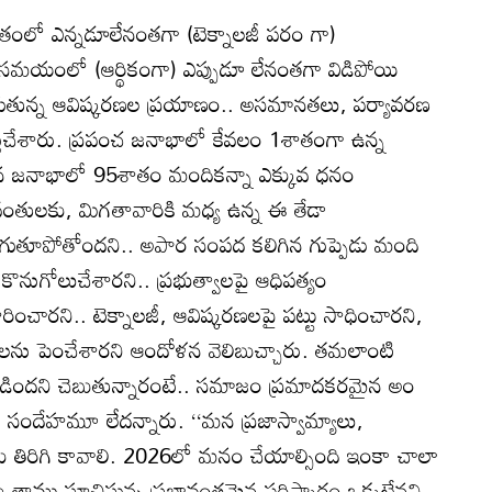
ంలో ఎన్నడూలేనంతగా (టెక్నాలజీ పరం గా)
సమయంలో (ఆర్థికంగా) ఎప్పుడూ లేనంతగా విడిపోయి
ాగుతున్న ఆవిష్కరణల ప్రయాణం.. అసమానతలు, పర్యావరణ
్తుచేశారు. ప్రపంచ జనాభాలో కేవలం 1శాతంగా ఉన్న
లిన జనాభాలో 95శాతం మందికన్నా ఎక్కువ ధనం
ంతులకు, మిగతావారికి మధ్య ఉన్న ఈ తేడా
ుతూపోతోందని.. అపార సంపద కలిగిన గుప్పెడు మంది
కొనుగోలుచేశారని.. ప్రభుత్వాలపై ఆధిపత్యం
హరించారని.. టెక్నాలజీ, ఆవిష్కరణలపై పట్టు సాధించారని,
లను పెంచేశారని ఆందోళన వెలిబుచ్చారు. తమలాంటి
ర్పడిందని చెబుతున్నారంటే.. సమాజం ప్రమాదకరమైన అం
సందేహమూ లేదన్నారు. ‘‘మన ప్రజాస్వామ్యాలు,
 తిరిగి కావాలి. 2026లో మనం చేయాల్సింది ఇంకా చాలా
కు తాము సూచిస్తున్న ప్రభావంతమైన పరిష్కారం ఒక్కటేనని..