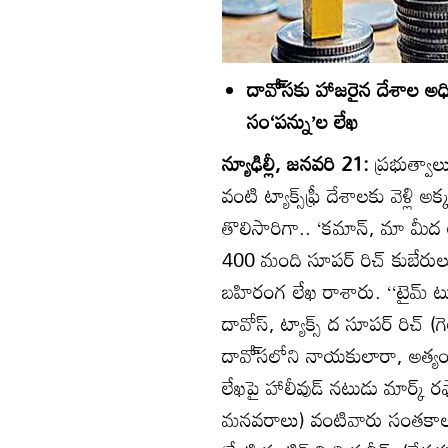
దావో్‌సకు హాజరైన దేశాల అధ
సం‘పన్ను’ల లేఖ
న్యూఢిల్లీ, జనవరి 21:
ప్రభుత్వా
వంటి ట్యాక్స్‌ఫ్రీ దేశాలకు వెళ్లి
తొలిసారిగా.. ‘కమాన్‌, మా మీ
400 మంది సూపర్‌ రిచ్‌ కుబేరుల
బహిరంగ లేఖ రాశారు. ‘‘టైమ్‌ టు విన్‌
దావోస్‌, ట్యాక్స్‌ ద సూపర్‌ రిచ
దావో్‌సలోని నాయకులారా, అత్యంత
లేఖపై హాలీవుడ్‌ నటుడు మార్క్‌ రఫాల
మనవరాలు) వంటివారు సంతకాలు చ