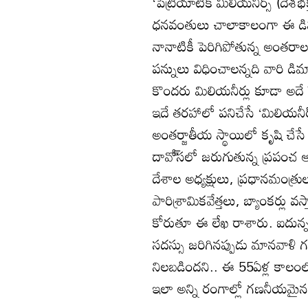
‘పేట్రియాటిక్‌ మిలియనీర్స్‌ (దే
ధనవంతులు చాలాకాలంగా ఈ డిమాం
నానాటికీ పెరిగిపోతున్న అంతరాల
పన్నులు విధించాలన్నది వారి డిమా
కొందరు మిలియనీర్లు కూడా అదే ప
ఇదే తరహాలో పనిచేసే ‘మిలియనీర్
అంతర్జాతీయ స్థాయిలో కృషి చేసే ‘
దావో్‌సలో జరుగుతున్న ప్రపంచ 
దేశాల అధ్యక్షులు, ప్రధానమంత్రుల
పారిశ్రామికవేత్తలు, బ్యాంకర్లు వస్
కోరుతూ ఈ లేఖ రాశారు. ఐదున్నర ద
సదస్సు జరిగినప్పుడు మానవా
నిలబడిందని.. ఈ 55ఏళ్ల కాలంలో
ఇలా అన్ని రంగాల్లో గణనీయమైన ప