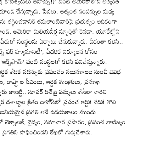
శభక్త కోటీశ్వరులు అనొచ్చు!)’ పేరిట అమెరికాలోని అత్యంత
డ్‌ చేస్తున్నారు. పేదలు, అత్యంత సంపన్నుల మధ్య
ను తగ్గించడానికి తమలాంటివారిపై ప్రభుత్వం అధికంగా
ండ్‌. అమెరికా మిలియనీర్ల స్ఫూర్తితో కెనడా, యూకేల్లోని
ేరుతో సంస్థలను ఏర్పాటు చేసుకున్నారు. వీరంతా కలిసి..
స్‌ ఫర్‌ హ్యుమానిటీ’, పేదరిక నిర్మూలన కోసం
ఆక్స్‌ఫామ్‌’ వంటి సంస్థలతో కలిసి పనిచేస్తున్నారు.
ఆర్థిక వేదిక సదస్సుకు ప్రపంచం నలుమూలల నుంచీ వివిధ
ు, రాష్ట్రా ల సీఎంలు, ఆర్థిక మంత్రులు, ప్రముఖ
తారు కాబట్టి.. సూపర్‌ రిచ్‌పై పన్నులు వేసేలా వారిని
శాబ్దాల క్రితం దావో్‌సలో ప్రపంచ ఆర్థిక వేదిక తొలి
ళి గణనీయమైన ప్రగతి అనే ఉదయకాలం ముందు
 టెక్నాలజీ, వైద్యం, సమాచార ప్రసారం, ప్రపంచ వాణిజ్యం
్రగతిని సాధించిందని లేఖలో గుర్తుచేశారు.