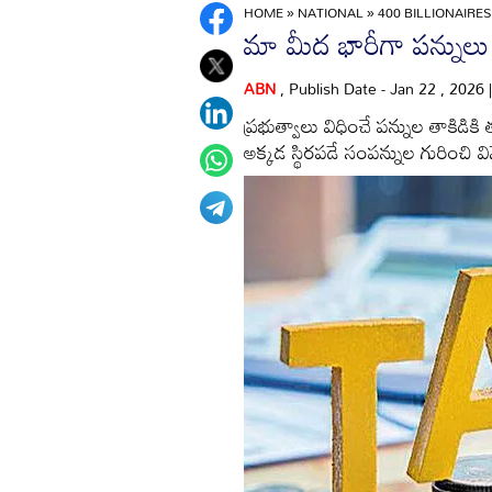
HOME
»
NATIONAL
»
400 BILLIONAIRE
మా మీద భారీగా పన్నుల
ABN
, Publish Date - Jan 22 , 2026
ప్రభుత్వాలు విధించే పన్నుల తాకిడికి 
అక్కడ స్థిరపడే సంపన్నుల గురించి వ