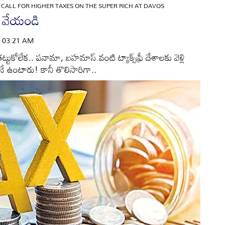
S CALL FOR HIGHER TAXES ON THE SUPER RICH AT DAVOS
ు వేయండి
 | 03:21 AM
తట్టుకోలేక.. పనామా, బహమాస్‌ వంటి ట్యాక్స్‌ఫ్రీ దేశాలకు వెళ్లి
ినే ఉంటారు! కానీ తొలిసారిగా..