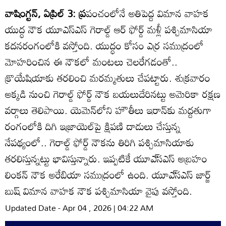
వాషింగ్టన్‌, ఏప్రిల్‌ 3: ప్ర
పంచంలోనే అతిపెద్ద విమాన వాహక
యుద్ధ నౌక యూఎస్ఎస్ గెరాల్డ్‌ ఆర్‌ ఫోర్డ్‌ మళ్లీ పశ్చిమాసియా
కదనరంగంలోకి వస్తోంది. యుద్ధం కోసం ఎర్ర సముద్రంలో
మోహరించిన ఈ నౌకలో మంటలు చెలరేగడంతో..
క్రొయేషియాకు తరలించి మరమ్మతులు చేపట్టారు. శుక్రవారం
అక్కడి నుంచి గెరాల్డ్‌ ఫోర్డ్‌ నౌక బయలుదేరినట్టు అమెరికా రక్షణ
వర్గాలు తెలిపాయి. యెమెన్‌లోని హౌతీలు ఇరాన్‌కు మద్దతుగా
రంగంలోకి దిగి ఇజ్రాయెల్‌పై క్షిపణి దాడులు చేస్తున్న
నేపథ్యంలో.. గెరాల్డ్‌ ఫోర్డ్‌ నౌకను తిరిగి పశ్చిమాసియాకు
తరలిస్తున్నట్టు భావిస్తున్నారు. ఇప్పటికే యూఎ్‌సఎస్‌ అబ్రహం
లింకన్‌ నౌక అరేబియా సముద్రంలో ఉంది. యూఎ్‌సఎస్‌ జార్జ్‌
బుష్‌ విమాన వాహక నౌక పశ్చిమాసియా వైపు వస్తోంది.
Updated Date - Apr 04 , 2026 | 04:22 AM