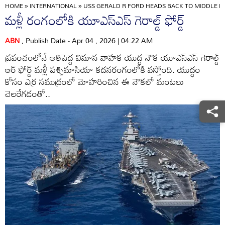
HOME
»
INTERNATIONAL
»
USS GERALD R FORD HEADS BACK TO MIDDLE EA
మళ్లీ రంగంలోకి యూఎస్ఎస్ గెరాల్డ్‌ ఫోర్డ్‌
ABN
, Publish Date - Apr 04 , 2026 | 04:22 AM
ప్రపంచంలోనే అతిపెద్ద విమాన వాహక యుద్ధ నౌక యూఎస్ఎస్ గెరాల్డ్‌
ఆర్‌ ఫోర్డ్‌ మళ్లీ పశ్చిమాసియా కదనరంగంలోకి వస్తోంది. యుద్ధం
కోసం ఎర్ర సముద్రంలో మోహరించిన ఈ నౌకలో మంటలు
చెలరేగడంతో..