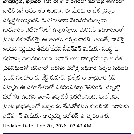
వాషింగ్టన్‌, ఫిబ్రవరి 19: ఈ
వారాంతంలో ఇరాన్‌పై అమెరికా
దాడికి దిగే అవకాశం ఉందని, ఈ మేరకు ఆ దేశ సైన్యం
సన్నద్ధమయ్యిందని ఊహాగానాలు వెలువడుతున్నాయి.
బుధవారం వైట్‌హౌ్‌సలో ఉన్నతస్థాయి మిలిటరీ అధికారులతో
ట్రంప్‌ సమావేశమై ఈ అంశం చర్చించారని, అయితే, దాడిపై
ఆయన నిర్ణయం తీసుకోలేదని సీఎన్‌ఎన్‌ మీడియా సంస్థ ఓ
కథనాన్ని వెలువరించింది. ఇరాన్‌ అణు కార్యక్రమంపై ఆ దేశ
ప్రతినిధులతో జెనీవాలో జరిగిన పరోక్ష అధికార చర్చల గురించి
ట్రంప్‌ సలహాదారు జేర్డ్‌ కుష్నర్‌, ప్రత్యేక దౌత్యాధికారి స్టీవ్‌
విట్కాఫ్‌ ఈ సమావేశంలో వివరించినట్లు తెలిపింది. చర్చల్లో
పురోగతి ఉందని ఇరాన్‌ ఇప్పటికే ప్రకటించింది. మరోవైపు,
ట్రంప్‌ ప్రభుత్వంతో ఒప్పందం చేసుకోవటం మంచిదని ఇరాన్‌ను
వైట్‌హౌస్‌ మీడియా కార్యదర్శి కెరోలిన్‌ హెచ్చరించారు.
Updated Date - Feb 20 , 2026 | 02:49 AM