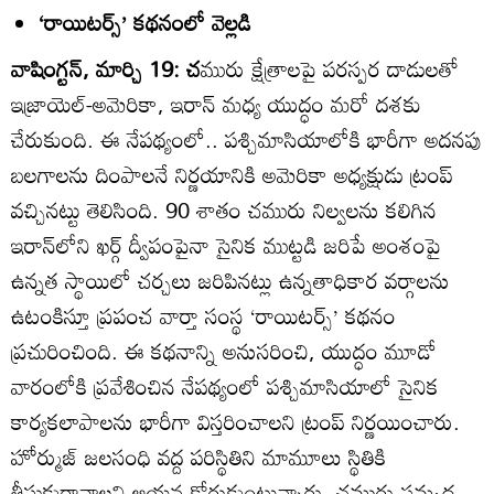
‘రాయిటర్స్‌’ కథనంలో వెల్లడి
వాషింగ్టన్‌, మార్చి 19: చ
మురు క్షేత్రాలపై పరస్పర దాడులతో
ఇజ్రాయెల్‌-అమెరికా, ఇరాన్‌ మధ్య యుద్ధం మరో దశకు
చేరుకుంది. ఈ నేపథ్యంలో.. పశ్చిమాసియాలోకి భారీగా అదనపు
బలగాలను దింపాలనే నిర్ణయానికి అమెరికా అధ్యక్షుడు ట్రంప్‌
వచ్చినట్టు తెలిసింది. 90 శాతం చమురు నిల్వలను కలిగిన
ఇరాన్‌లోని ఖర్గ్‌ ద్వీపంపైనా సైనిక ముట్టడి జరిపే అంశంపై
ఉన్నత స్థాయిలో చర్చలు జరిపినట్లు ఉన్నతాధికార వర్గాలను
ఉటంకిస్తూ ప్రపంచ వార్తా సంస్థ ‘రాయిటర్స్‌’ కథనం
ప్రచురించింది. ఈ కథనాన్ని అనుసరించి, యుద్ధం మూడో
వారంలోకి ప్రవేశించిన నేపథ్యంలో పశ్చిమాసియాలో సైనిక
కార్యకలాపాలను భారీగా విస్తరించాలని ట్రంప్‌ నిర్ణయించారు.
హోర్ముజ్‌ జలసంధి వద్ద పరిస్థితిని మామూలు స్థితికి
తీసుకురావాలని ఆయన కోరుకుంటున్నారు. చమురు సమృద్ధ