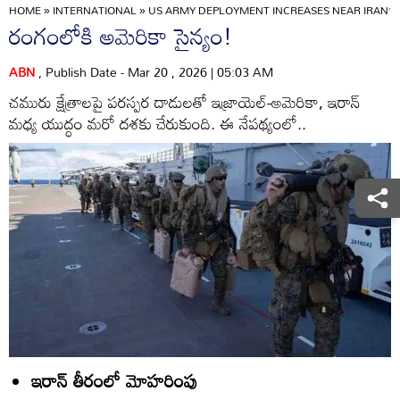
HOME
»
INTERNATIONAL
»
US ARMY DEPLOYMENT INCREASES NEAR IRAN’S
రంగంలోకి అమెరికా సైన్యం!
ABN
, Publish Date - Mar 20 , 2026 | 05:03 AM
చమురు క్షేత్రాలపై పరస్పర దాడులతో ఇజ్రాయెల్‌-అమెరికా, ఇరాన్‌
మధ్య యుద్ధం మరో దశకు చేరుకుంది. ఈ నేపథ్యంలో..
ఇరాన్‌ తీరంలో మోహరింపు